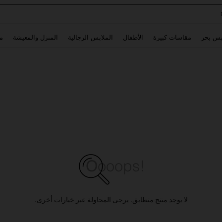
Glowmode Biker S
Use up and down arrow keys to البحث الأخير and البحث والعثور. Press Enter to select.
بس بحر
مقاسات كبيرة
الأطفال
الملابس الرجالية
المنزل والمعيشة
م
لا يوجد منتج متطابق. يرجى المحاولة عبر خيارات أخرى.