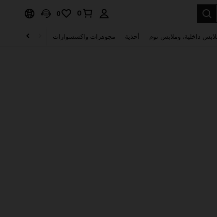
0
0
لابس داخلية، وملابس نوم
أحذية
مجوهرات واكسسوارات
الصحة & الجمال