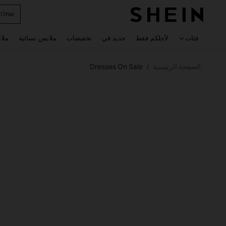
horts
 navigate search
فئات
لأجلكم فقط
جديد في
تخفيضات
ملابس نسائية
ملا
الصفحة الرئيسية
Dresses On Sale
/