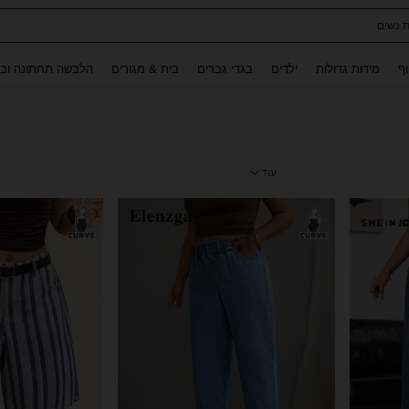
ת נשים
Use up and down arrow keys to חיפוש אחרון and לחפש ולמצוא. Press Enter to select.
וף
מידות גדולות
ילדים
בגדי גברים
בית & מגורים
הלבשה תחתונה ובג
עוד