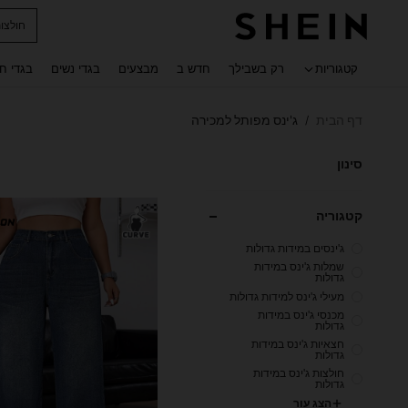
חולצו
 navigate search
קטגוריות
רק בשבילך
חדש ב
מבצעים
בגדי נשים
בגדי ח
דף הבית
ג'ינס מפותל למכירה
/
סינון
קטגוריה
ג'ינסים במידות גדולות
שמלות ג'ינס במידות
גדולות
מעילי ג'ינס למידות גדולות
מכנסי ג'ינס במידות
גדולות
חצאיות ג'ינס במידות
גדולות
חולצות ג'ינס במידות
גדולות
הצג עור