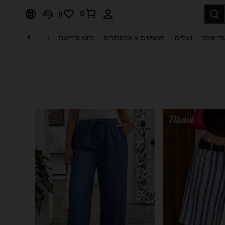
0
0
די שינה
נעליים
תכשיטים & אקססוריס
ביוטי ובריאות
טקסטיל לבית
ט