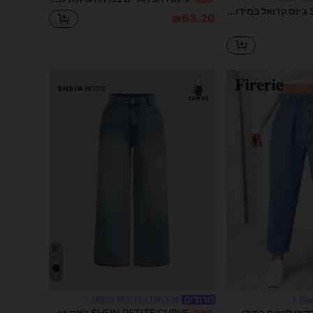
SHEIN ICON ג'ינס קז'ואל במידות גדולות עם גזרה רחבה וכיסים צדדיים
₪63.20
5
SHEIN PETITE CURVE
Fir
Firerie ג'ינס סקיני לנשים במידות גדולות, קז'ואל, יומיומי, נסיעות פשוטות, רב-תכליתיות, מותן שקית נייר
SHEIN PETITE CURVE ג'ינס ישר בגזרה ישרה בצבע כחול רטרו לנשים במידות גדולות