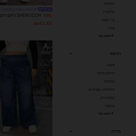
ויסקוזה
SHEIN ICON CURVE
אלסטיין
%40
בד נשפך
₪47.40
מודל
הצג עור
הדפס
פשוט
הדפס מזויף
צמחים
הדפסים אקראיים
קולורבלוק
טקסט
הצג עור
מידה