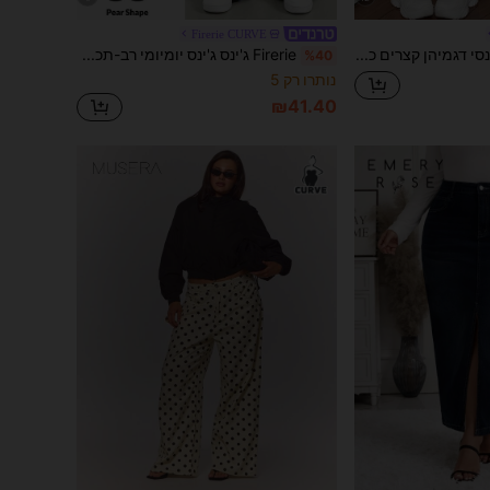
Firerie CURVE
Dripcurv מכנסי דגמיהן קצרים כחולים במידה גדולה, מכנסי רחוב סקסיים רחבים, Y2K, כיס אלכסוני, מכנסי דגמיהן קפרי
Firerie ג'ינס ג'ינס יומיומי רב-תכליתי עם כיסים ומותן אלסטי במידות גדולות
%40
נותרו רק 5
₪41.40