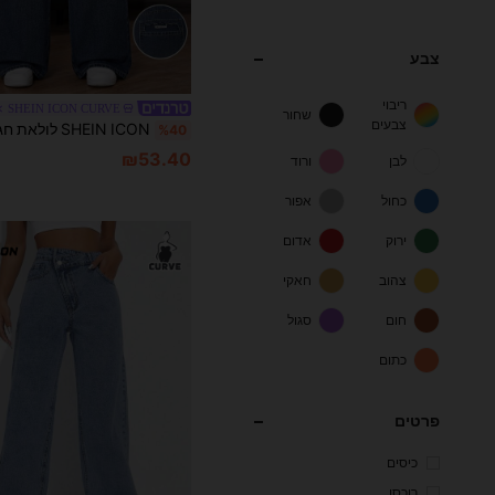
צבע
ריבוי
SHEIN ICON CURVE
שחור
צבעים
%40
₪53.40
לבן
ורוד
כחול
אפור
ירוק
אדום
צהוב
חאקי
חום
סגול
כתום
פרטים
כיסים
רוכסן