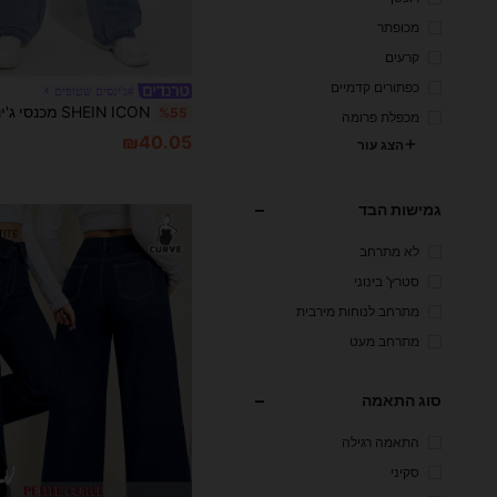
מכופתר
קרעים
כפתורים קדמיים
#ג'ינסים שטופים
%55
מכפלת פרומה
₪40.05
הצג עור
גמישות הבד
לא מתרחב
סטרץ' בינוני
מתרחב לנוחות מירבית
מתרחב מעט
סוג התאמה
התאמה רגילה
סקיני