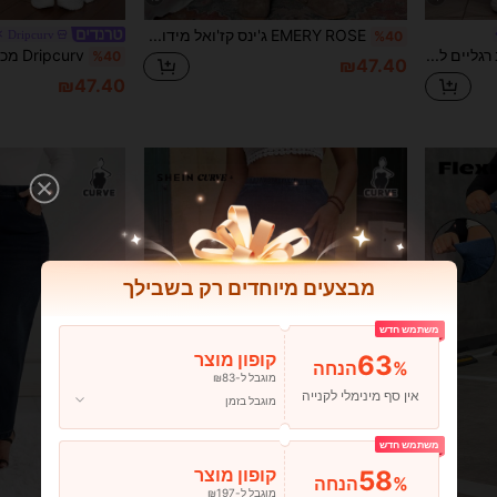
EMERY ROSE ג'ינס קז'ואל מידות גדולות עם גזרה רחבה ושרוכים במותן
Dripcurv
%40
SHEIN ICON ג'ינס רחב רגליים ללא אלסטיות בצבע שחור טהור לנשים במידה גדולה, מכנסיים רפויים ומחטבים במותן בינונית, רגליים ישרות קז'ואל, תלבושת קאובוי לנשים
%40
₪47.40
₪47.40
מבצעים מיוחדים רק בשבילך
משתמש חדש
63
קופון מוצר
%הנחה
מוגבל ל-₪83
אין סף מינימלי לקנייה
מוגבל בזמן
משתמש חדש
58
קופון מוצר
%הנחה
מוגבל ל-₪197