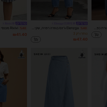
Rivivi
Elenzga CURVE
SHEIN ICON לולאת חגורת כפתור בגודל פלוס כיסים רגילים רפויים רגל ישרה ג'ינס בויפרנד עם הדפס מכתבים
Elenzga ג'ינס בגזרה רפויה, שקית נייר במידות גדולות, כיס מותן, קז'ואל, רב-תכליתי לקיץ
%40
%40
נותרו רק 3
₪41.40
₪47.40