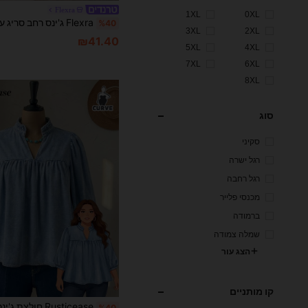
Flexra
1XL
0XL
%40
3XL
2XL
₪41.40
5XL
4XL
7XL
6XL
8XL
סוג
סקיני
רגל ישרה
רגל רחבה
מכנסי פלייר
ברמודה
שמלה צמודה
הצג עור
קו מותניים
%40