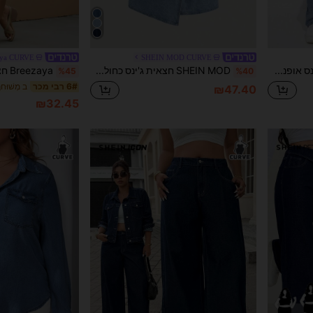
aya CURVE
SHEIN MOD CURVE
SHEIN ICON מכנסי ג'ינס אופנתיים בהתאמה אישית לנשים במידות גדולות, מותן אסימטרית, קיץ
SHEIN MOD חצאית ג'ינס כחולה בגזרה מתוקה רופפת בגזרה A-גזרה, מידות גדולות
%45
%40
6# רבי מכר
₪47.40
₪32.45