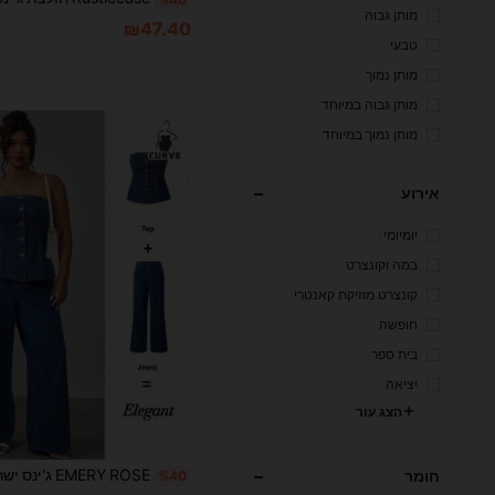
מותן גבוה
₪47.40
טבעי
מותן נמוך
מותן גבוה במיוחד
מותן נמוך במיוחד
אירוע
יומיומי
במה וקונצרט
קונצרט מוזיקת קאנטרי
חופשה
בית ספר
יציאה
הצג עור
חומר
%40