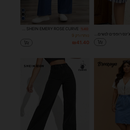
SHEIN EMERY ROSE CURVE ג'ינס קז'ואל רופף בצבע אחיד מידות גדולות עם כיסים מתפתלים
%40
Rivivi מכנסי ג'ינס רופפים לנשים במידות גדולות קיץ קז'ואל חופשה יומיומית נסיעות ופנסיונים מנוגדים הדפס פסים
נותרו רק 9
₪41.40