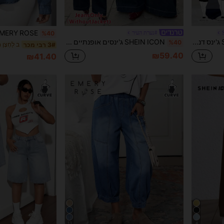
#נערת העיר
%40
SHEIN PETITE CURVE ג'ינס דנים רחב רגליים רפוי יומיומי לנשים במידה גדולה עם קיפול במותניים
SHEIN ICON ג'ינסים אופנתיים וג'ינסים רב-תכליתיים במידות גדולות, מותן גבוה, קז'ואל
%40
3# רבי מכר
₪59.40
₪41.40
13
4