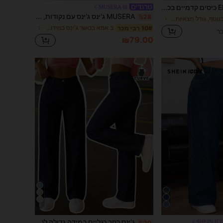
EMERY ROSE כיסים קדמיים בכפתור בגודל פלוס מפוצלים חצאית מיני ג'ינס קז'ואל
MUSERA
MUSERA ג'ינס ג'ינס עם נקודות, גזרה בינונית, גזרה רחבה, מידות גדולות, אביב קיץ, חופשה, חג, קז'ואל, יומיומי, חמוד
%28
ב לַחְצָן בנוסף, גודל חצאיות ג 'ינס
ב אמא בכושר ג'ינס במידות גדולות
10# רבי מכר
₪79.00
4
ג'ינס רחב רגליים במידה גדולה לנשים, מותן גבוהה לבנה, גב אלסטי, כפתור בודד, מכנסיים ארוכים רפויים ויומיומיים מבד דנים
SHEIN IC
%20