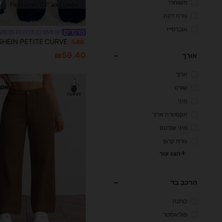
משוחרר
גזרה דקה
אוברסייז
SHEIN PETITE CURVE
%40
₪59.40
אורך
ארוך
שורט
מיני
אקסטרה ארוך
מיני שורטס
גזרת קרופ
הצג עור
הרכב בד
כותנה
פוליאסטר