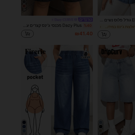
19
EMERY ROSE גודל פלוס נשים אביב קיץ שרוולים ארוכים כיס רופף ג'ינס קז'ואל טופ
Dazy CURVE
Dazy Plus מכנסי ג'ינס קצרים עד הברך בקו ישר, כחול כהה, עם רקמת פפיון בכיס האחורי, אביב קיץ
%40
ב לַחְצָן חולצות ג'ינס במידות גדולות
₪41.40
9
12