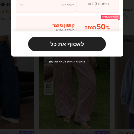
הזמנות ₪113+
#בגדים יומיומיים
%40
מוגבל בזמן
Flexra ג'ינס רחב סריג עם גמישות גבוהה במידות גדולות
SHEIN CURVE+ חצאית מקסי ג'ינס נמתחת במיוחד במידות גדולות של CURVE+, חצאיות קז'ואל, יומיומיות ואופנתיות לנשים
%40
4# רבי מכר
משתמש חדש
₪47.40
₪47.40
90+ נמכר
50
קופון מוצר
%הנחה
מוגבל ל-₪251
הזמנות ₪356+
מוגבל בזמן
לאסוף את כל
משתמש חדש
33
קופון מוצר
%הנחה
מוגבל ל-₪270
קופונים אושרו לאחר הכניסה
הזמנות ₪486+
מוגבל בזמן
משתמש חדש
31
קופון מוצר
%הנחה
מוגבל ל-₪539
הזמנות ₪745+
מוגבל בזמן
Rusticease חולצת ג'ינס מינימליסטית קז'ואלית בצבע אחיד במידות גדולות
ON CURVE
Dazy CURVE