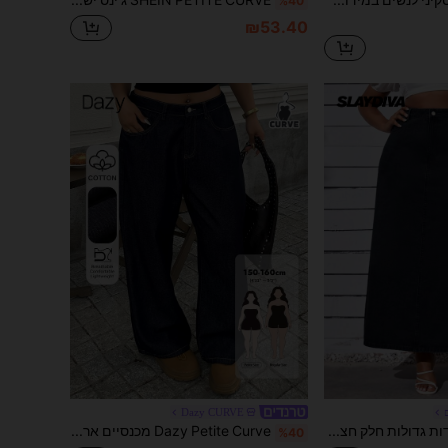
%40
₪53.40
Dazy CURVE
Slaydiva מידות גדולות חלק חצאיות ג'ינס
Dazy Petite Curve מכנסיים ארוכים רחבים בגזרת בננה עם פרטי מותניים רגילים, ג'ינס קז'ואל אורבני, מידה גדולה, מכנסיים ארוכים מבד דנים לנשים קטנות
%40