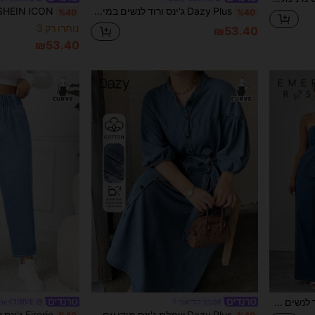
Dazy Plus ג'ינס ורוד לנשים במידה גדולה, גזרה צמודה, מותן גבוהה, פסים, סגנון יומיומי לחופשה וקיץ, לכל העונות
%40
%40
נותרו רק 3
₪53.40
₪53.40
EMERY ROSE ג'ינס ישר לנשים במידות גדולות, אלגנטי ונוח, בצבע כחול בינוני, ללא גמישות
#סגנון קוריאני
erie CURVE
Dazy Plus שמלת ג'ינס מידי עם שרוולי פנס בצבע כחול כהה ומותן צמודה, סגנון קז'ואל לאביב/קיץ