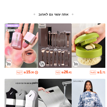
אתה עשוי גם לאהוב
15
26
1
₪
.30
₪
.41
₪
.71
%27
%5
%45