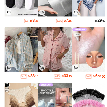
3
7
29
₪
.37
₪
.15
₪
.00
%9
%35
33
33
6
₪
.15
₪
.15
₪
.30
%15
%15
%43