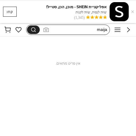
אפליקציית SHEIN - מוכן, הכן, סטייל!
×
cosyjoli
קחו
שווה לנסות, שווה לקנות
(1,345)
motf
maija
dazy curve
motf נשים
cosyjoli
אין פריט מתאים.
motf