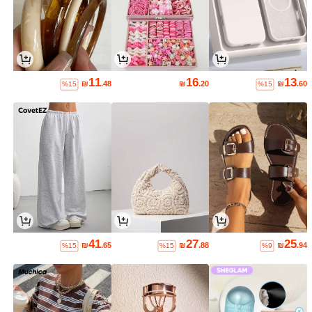
11
16
13
₪
.48
₪
.20
₪
.60
%15
%15
41
27
25
₪
.65
₪
.88
₪
.94
%15
%15
%9