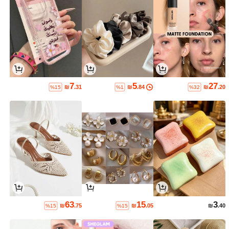
7
5
27
₪
.31
₪
.84
₪
.20
%15
%1
%32
63
15
3
₪
.75
₪
.05
₪
.40
%15
%15