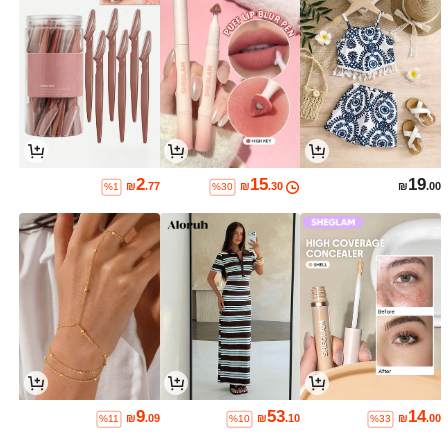
2
15
19
₪
.77
₪
.30
₪
.00
%1
%30
9
53
14
₪
.09
₪
.10
₪
.00
%11
%10
%33