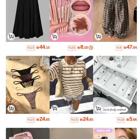
44
8
47
₪
.10
₪
.10
₪
.04
%10
%26
%4
24
24
5
₪
.65
₪
.65
₪
.66
%15
%15
%18