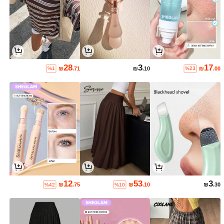
28
3
17
₪
.71
₪
.10
₪
.00
%1
%23
12
53
3
₪
.75
₪
.10
₪
.30
%42
%10