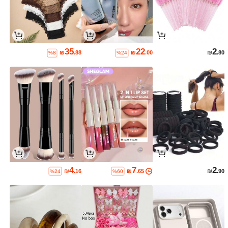
35
22
2
₪
.88
₪
.00
₪
.80
%8
%24
4
7
2
₪
.16
₪
.65
₪
.90
%24
%60