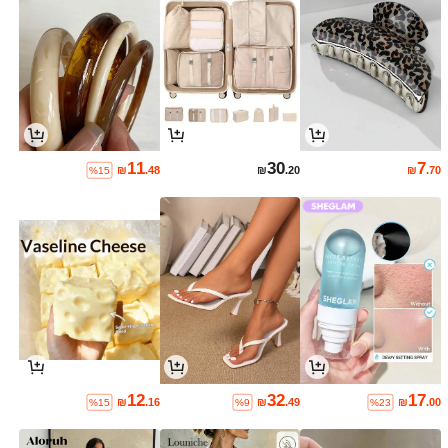
11
30
7
₪
.48
₪
.20
₪
.70
%15
12
32
17
₪
.16
₪
.49
₪
.00
%15
%9
%23