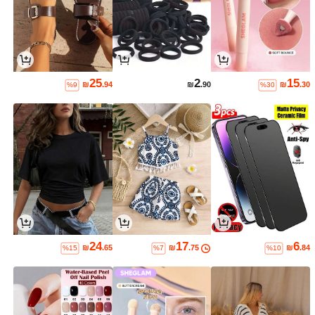
25
2
15
₪
.94
₪
.90
₪
.30
%9
%30
24
17
6
₪
.65
₪
.75
₪
.84
%15
%7
%10