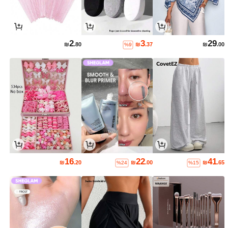
2
3
29
₪
.80
₪
.37
₪
.00
%9
16
22
41
₪
.20
₪
.00
₪
.65
%24
%15