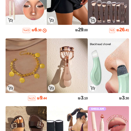
6
29
26
₪
.30
₪
.00
₪
.41
%43
%5
9
3
3
₪
.44
₪
.10
₪
.30
%15