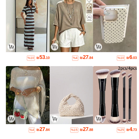
53
27
6
₪
.10
₪
.84
₪
.03
%10
%4
%10
27
27
4
₪
.84
₪
.88
₪
.73
%4
%15
%25