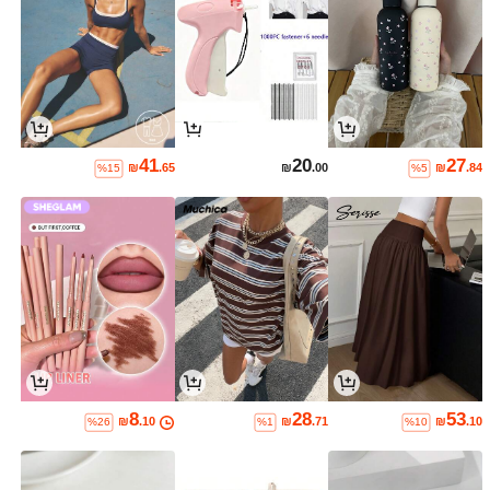
41
20
27
₪
.65
₪
.00
₪
.84
%15
%5
8
28
53
₪
.10
₪
.71
₪
.10
%26
%1
%10