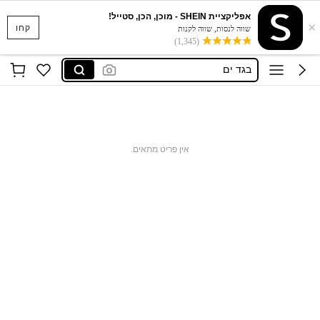
אפליקציית SHEIN - מוכן, הכן, סטייל!
×
סקוישים
קחו
שווה לנסות, שווה לקנות
(1,345)
anewsta שמלות
בגד ים
חצאיות
חולצות נשים
סקוישים
אין פריט מתאים.
anewsta שמלות