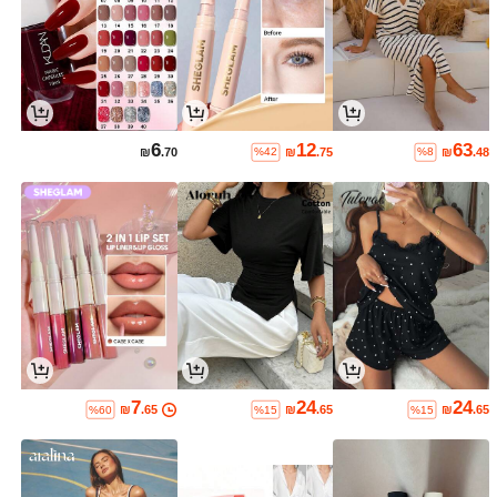
6
12
63
₪
.70
₪
.75
₪
.48
%42
%8
7
24
24
₪
.65
₪
.65
₪
.65
%60
%15
%15