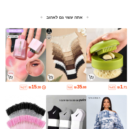
אתה עשוי גם לאהוב
15
35
1
₪
.30
₪
.88
₪
.71
%27
%8
%45