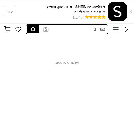
אפליקציית SHEIN - מוכן, הכן, סטייל!
×
סקוישים
קחו
שווה לנסות, שווה לקנות
(1,345)
anewsta שמלות
בגד ים
חצאיות
חולצות נשים
סקוישים
אין פריט מתאים.
anewsta שמלות