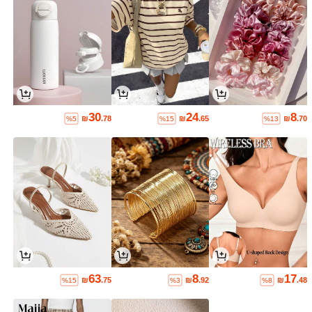
30
24
8
₪
.78
₪
.65
₪
.70
%5
%15
%13
63
8
17
₪
.75
₪
.92
₪
.48
%15
%3
%8