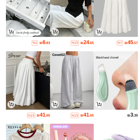
6
24
45
₪
.83
₪
.65
₪
.57
%1
%15
%7
41
41
3
₪
.65
₪
.65
₪
.30
%15
%15