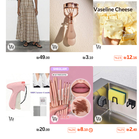
49
3
12
₪
.00
₪
.10
₪
.16
%15
20
8
2
₪
.00
₪
.10
₪
.40
%26
%25