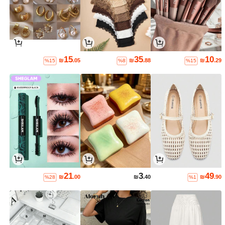
15
35
10
₪
.05
₪
.88
₪
.29
%15
%8
%15
21
3
49
₪
.00
₪
.40
₪
.90
%28
%1