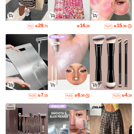
28
16
15
₪
.71
₪
.20
₪
.30
%1
%27
7
6
4
₪
.15
₪
.30
₪
.16
%35
%43
%24