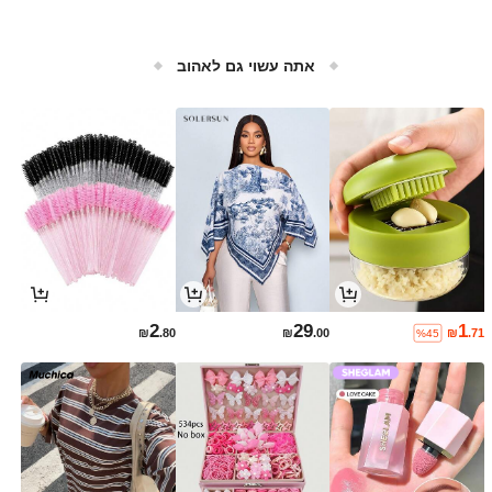
אתה עשוי גם לאהוב
2
29
1
₪
.80
₪
.00
₪
.71
%45