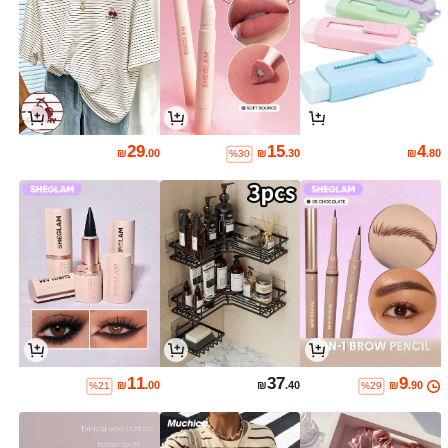
29
15
4
₪
.00
₪
.30
₪
.80
%30
11
37
9
₪
.00
₪
.40
₪
.90
%21
%29