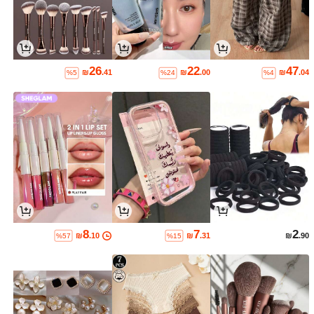
26
22
47
₪
.41
₪
.00
₪
.04
%5
%24
%4
8
7
2
₪
.10
₪
.31
₪
.90
%57
%15