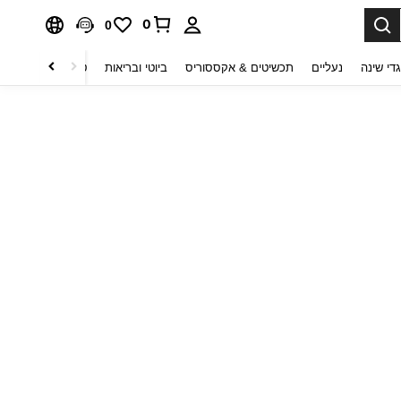
0
0
די שינה
נעליים
תכשיטים & אקססוריס
ביוטי ובריאות
טקסטיל לבית
ט