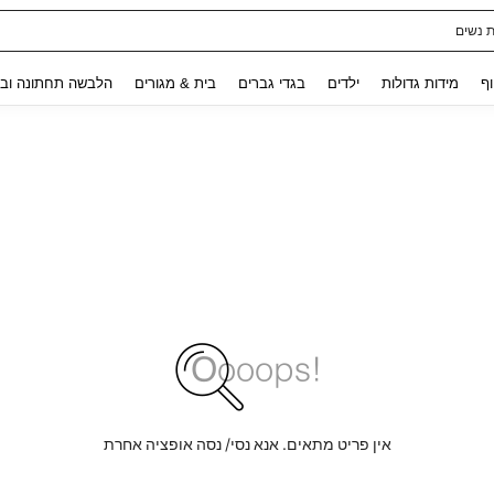
ת נשים
Use up and down arrow keys to חיפוש אחרון and לחפש ולמצוא. Press Enter to select.
וף
מידות גדולות
ילדים
בגדי גברים
בית & מגורים
הלבשה תחתונה ובג
אין פריט מתאים. אנא נסי/ נסה אופציה אחרת