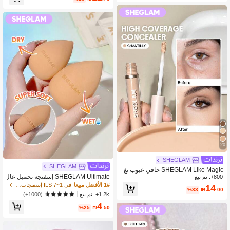
20
SHEGLAM
SHEGLAM
SHEGLAM Like Magic خافي عيوب تغ
SHEGLAM Ultimate إسفنجة تجميل عال
800+. تم بيع
طية كاملة 12 ساعة-Chantilly كونسيلر
مية ماركة تجميل ومكياج للنساء والفتيات
ماركة تجميل ومكياج للنساء والفتيات
1# الأفضل مبيعا
في 1~7 ILS إسفنجات و منفاخات المكياج
14
%33
₪
.00
1.2k+. تم بيع
(1000+)
4
%25
₪
.50