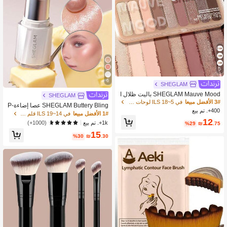
5
6
SHEGLAM
SHEGLAM Mauve Mood باليت ظلال ا
SHEGLAM
لعيون ماركة تجميل ومكياج للنساء والفتي
3# الأفضل مبيعا
في 5~18 ILS لوحات ظلال العيون
SHEGLAM Buttery Bling عصا إضاءة-P
ات
400+. تم بيع
ink Satin هايلايت هايلايتر ماركة تجميل و
1# الأفضل مبيعا
في 14~19 ILS قلم تمييز
مكياج للنساء والفتيات
12
1k+. تم بيع
(1000+)
%29
₪
.75
15
%30
₪
.30