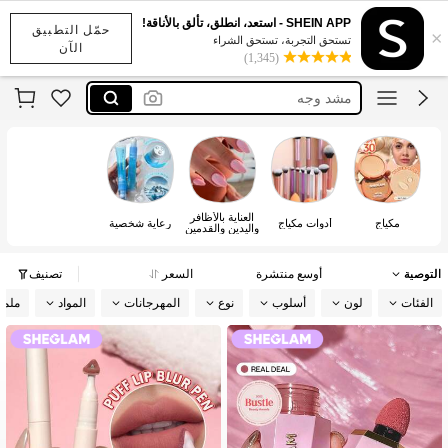
شراب سيلكون
SHEIN APP - استعد، انطلق، تألق بالأناقة!
حمّل التطبيق
×
sheglam
تستحق التجربة، تستحق الشراء
الآن
(1,345)
مشد وجه
مجموعة
الدورة الشهرية
شراب سيلكون
sheglam
العناية بالأظافر
مكياج
أدوات مكياج
رعاية شخصية
واليدين والقدمين
التوصية
أوسع منتشرة
السعر
تصنيف
الفئات
لون
أسلوب
نوع
المهرجانات
المواد
ملم