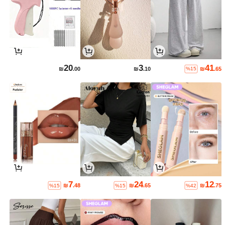
20
3
41
₪
.00
₪
.10
₪
.65
%15
7
24
12
₪
.48
₪
.65
₪
.75
%15
%15
%42