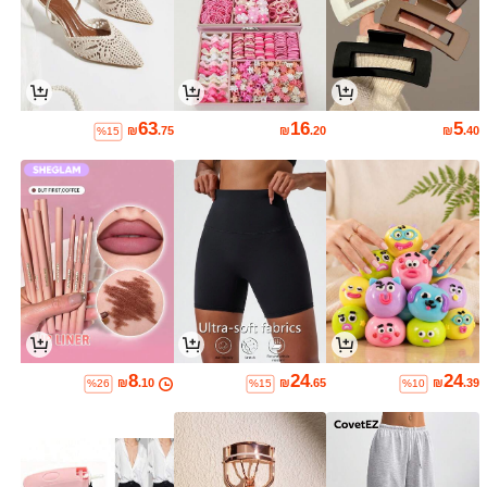
63
16
5
₪
.75
₪
.20
₪
.40
%15
8
24
24
₪
.10
₪
.65
₪
.39
%26
%15
%10