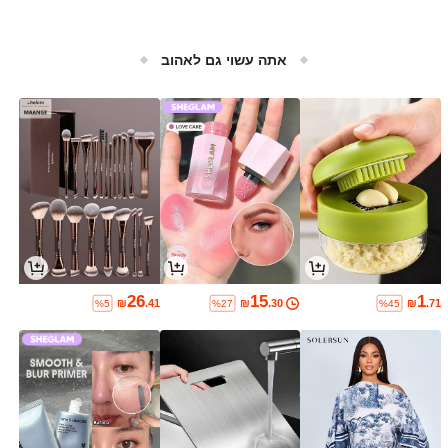
אתה עשוי גם לאהוב
26
15
1
₪
.41
₪
.30
₪
.71
%5
%27
%45