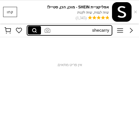
אפליקציית SHEIN - מוכן, הכן, סטייל!
×
motf נשים
קחו
שווה לנסות, שווה לקנות
(1,345)
motf
shecarry
maija
glowmode
motf נשים
אין פריט מתאים.
motf