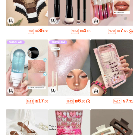
35
4
7
₪
.88
₪
.16
₪
.65
%8
%24
%60
17
6
7
₪
.00
₪
.30
₪
.31
%23
%43
%15