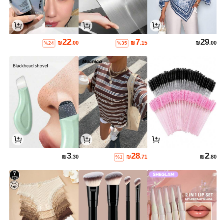
22
7
29
₪
.00
₪
.15
₪
.00
%24
%35
3
28
2
₪
.30
₪
.71
₪
.80
%1