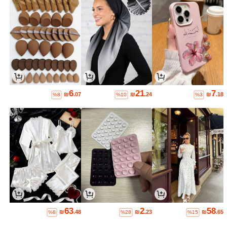
6
21
7
₪
.07
₪
.24
₪
.18
%8
%10
%3
63
2
58
₪
.48
₪
.23
₪
.65
%8
%28
%15