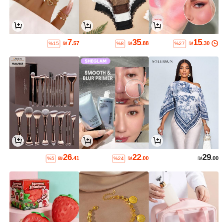
7
35
15
₪
.57
₪
.88
₪
.30
%15
%8
%27
26
22
29
₪
.41
₪
.00
₪
.00
%5
%24