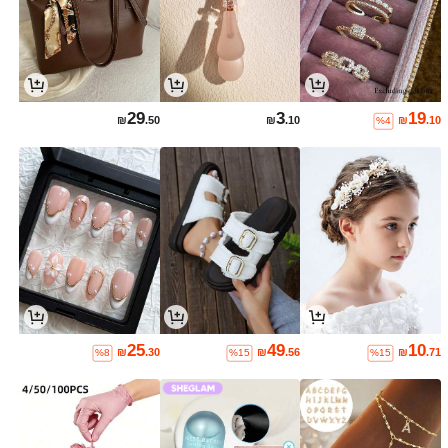
29
3
19
₪
.50
₪
.10
₪
.10
%4
25
49
10
₪
.30
₪
.56
₪
.71
%8
%15
%15