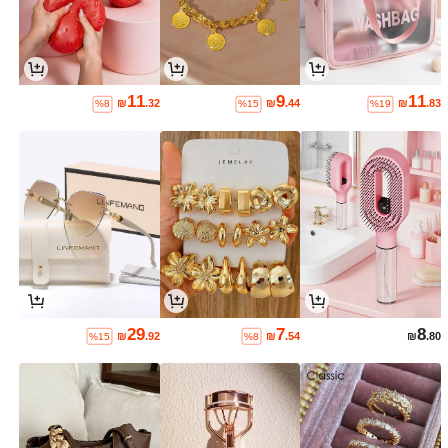
11
9
11
₪
.32
₪
.44
₪
.83
%8
%15
%19
29
7
8
₪
.92
₪
.54
₪
.80
%15
%8