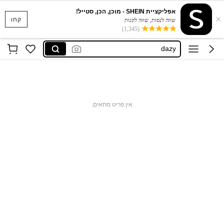
motf
אפליקציית SHEIN - מוכן, הכן, סטייל!
×
musera
קחו
שווה לנסות, שווה לקנות
(1,345)
dazy
shein tall
maija
motf
musera
אין פריט מתאים.