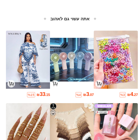
אתה עשוי גם לאהוב
33
3
4
₪
.15
₪
.07
₪
.27
%15
%4
%3