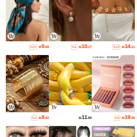
9
10
14
₪
.68
₪
.27
₪
.11
%25
%4
%15
8
11
19
₪
.92
₪
.80
₪
.46
%3
%6