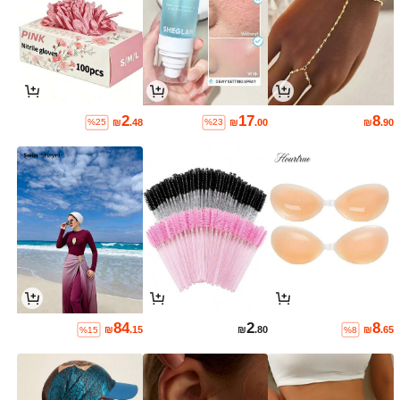
2
17
8
₪
.48
₪
.00
₪
.90
%25
%23
84
2
8
₪
.15
₪
.80
₪
.65
%15
%8