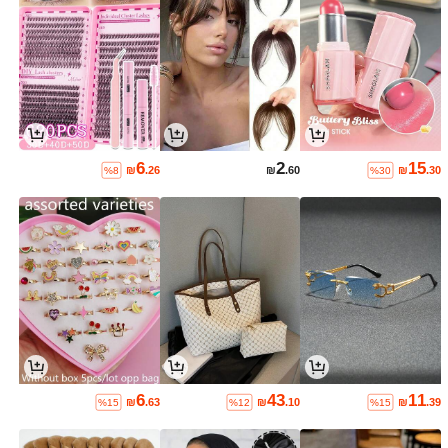
6
2
15
₪
.26
₪
.60
₪
.30
%8
%30
6
43
11
₪
.63
₪
.10
₪
.39
%15
%12
%15