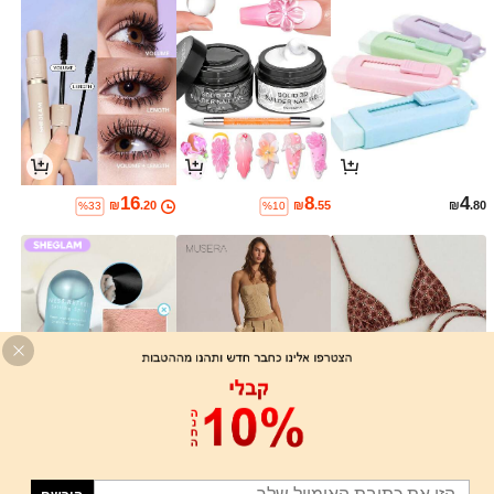
16
8
4
₪
.20
₪
.55
₪
.80
%33
%10
17
58
24
₪
.00
₪
.65
₪
.65
%23
%15
%15