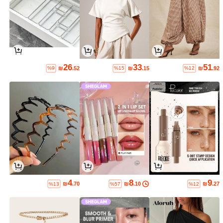
26
33
51
₪
.52
₪
.15
₪
.92
%9
%15
%12
4
8
9
₪
.70
₪
.10
₪
.27
%13
%57
%12