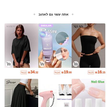
אתה עשוי גם לאהוב
34
19
16
₪
.32
₪
.00
₪
.15
%12
%14
%15