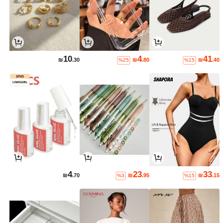
10
4
41
₪
.30
₪
.80
₪
.40
%25
%15
4
23
33
₪
.70
₪
.95
₪
.15
%3
%15