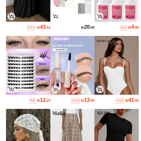
43
20
4
₪
.12
₪
.00
₪
.85
%12
%3
12
13
41
₪
.24
₪
.00
₪
.65
%8
%13
%15