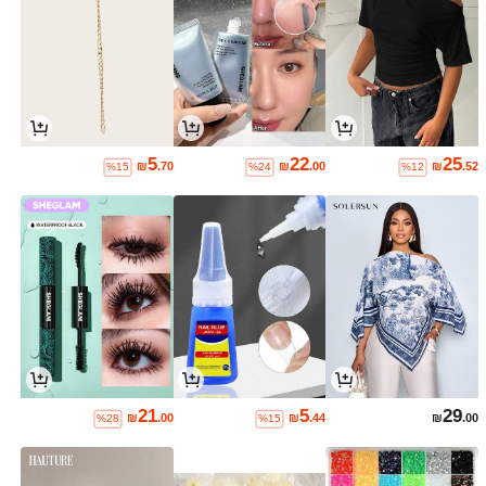
5
22
25
₪
.70
₪
.00
₪
.52
%15
%24
%12
21
5
29
₪
.00
₪
.44
₪
.00
%28
%15