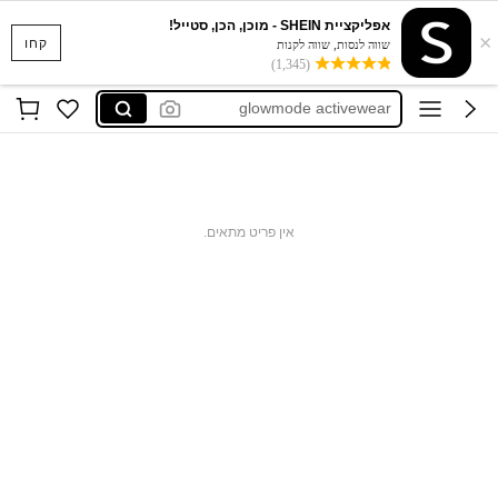
אפליקציית SHEIN - מוכן, הכן, סטייל!
×
glowmode טייץ
קחו
שווה לנסות, שווה לקנות
(1,345)
glow mode
glowmode activewear
aralina
musera
glowmode טייץ
אין פריט מתאים.
glow mode