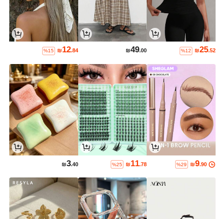
12
49
25
₪
.84
₪
.00
₪
.52
%15
%12
3
11
9
₪
.40
₪
.78
₪
.90
%25
%29