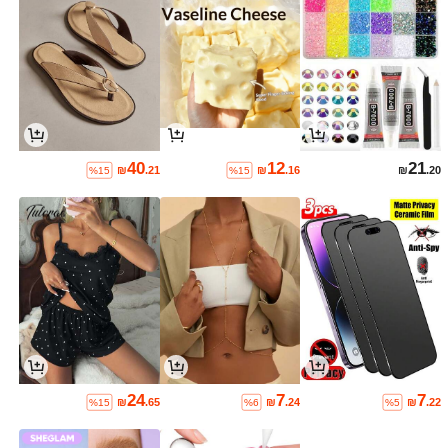
40
12
21
₪
.21
₪
.16
₪
.20
%15
%15
24
7
7
₪
.65
₪
.24
₪
.22
%15
%6
%5