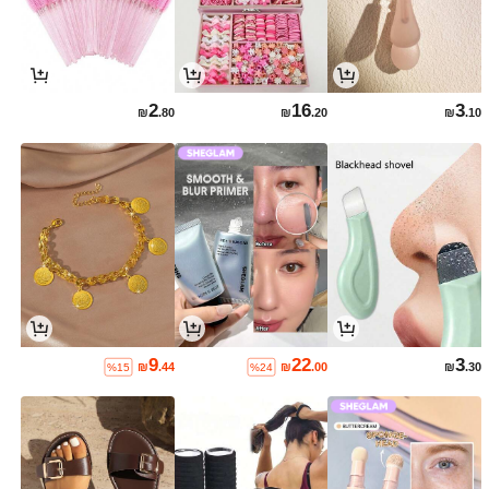
2
16
3
₪
.80
₪
.20
₪
.10
9
22
3
₪
.44
₪
.00
₪
.30
%15
%24