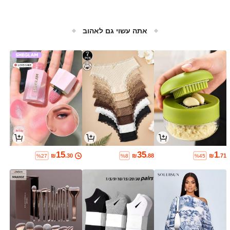
אתה עשוי גם לאהוב
15
35
1
₪
.30
₪
.88
₪
.71
%27
%8
%45