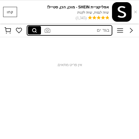
אפליקציית SHEIN - מוכן, הכן, סטייל!
×
סקוישים
קחו
שווה לנסות, שווה לקנות
(1,345)
anewsta שמלות
בגד ים
חצאיות
חולצות נשים
סקוישים
אין פריט מתאים.
anewsta שמלות