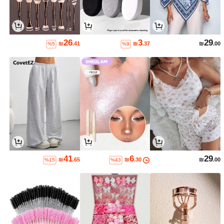
26
3
29
₪
.41
₪
.37
₪
.00
%5
%9
41
6
29
₪
.65
₪
.30
₪
.00
%15
%43