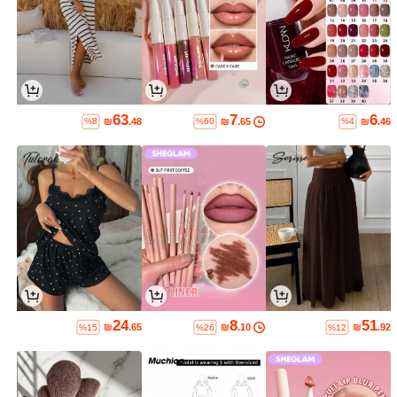
63
7
6
₪
.48
₪
.65
₪
.46
%8
%60
%4
24
8
51
₪
.65
₪
.10
₪
.92
%15
%26
%12