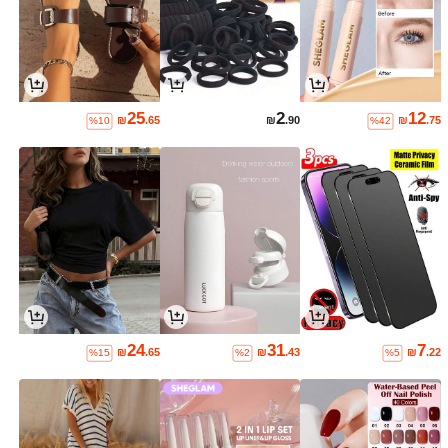
25
2
12
₪
.65
₪
.90
₪
.75
%10
%42
24
31
7
₪
.65
₪
.43
₪
.22
%15
%2
%5