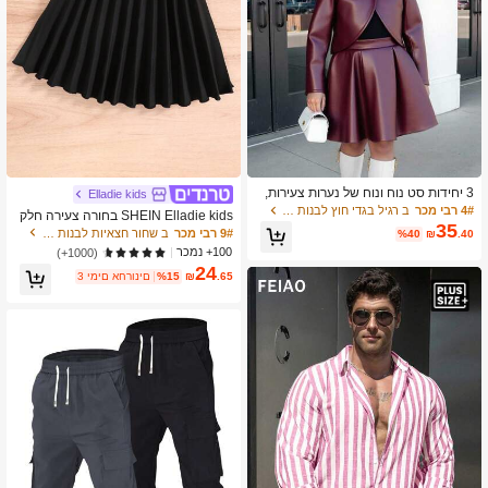
3 יחידות סט נוח ונוח של נערות צעירות,
Elladie kids
מעיל עור PU בצבע אדום עמוק עם שרוול
4# רבי מכר
ב רגיל בגדי חוץ לבנות צעירות
SHEIN Elladie kids בחורה צעירה חלק
ים ארוכים, בשילוב עם חולצה שחורה פש
35
חצאית קפלים
9# רבי מכר
ב שחור חצאיות לבנות צעירות
%40
₪
.40
וטה עם שרוולים ארוכים וחצאית A-line ע
100+ נמכר
(1000+)
ור PU בצבע אדום עמוק, סתיו/חורף
24
.65
₪
%15
3 ימים אחרונים