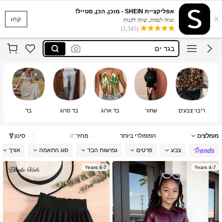
סקוישים
אפליקציית SHEIN - מוכן, הכן, סטייל!
×
anewsta שמלות
קחו
שווה לנסות, שווה לקנות
(1,345)
בגד ים
חצאיות
חולצות נשים
סקוישים
anewsta שמלות
ריבוי צבעים
שחור
בד ארוג
בד סרוג
בד
מומלצים
הפופולרי ביותר
מחיר
סינון
צבע
פרטים
גמישות הבד
סוג התאמה
אורך
4-7 Years
4-7 Years