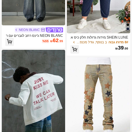
NEON BLANC
NEON BLANC ג'ינס רחב לגברים עם ר
SHEIN LUNE מידות גדולות חלק כיס א
62
שת מכוסה בגזרה רגילה
%55
₪
.55
לכסוני מכנסי טרנינג
8# מדורג גבוה
ב בנוסף, גודל מכנסי טרנינג
39
₪
.00