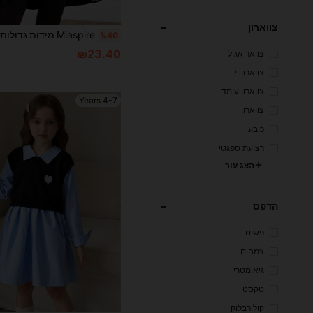
צווארון
%40
₪23.40
צוואר אגול
צווארון וי
צווארון עומד
4-7 Years
צווארון
כובע
רצועת ספגטי
הצג עור
הדפס
פשוט
צמחים
גיאומטרי
טקסט
קולורבלוק