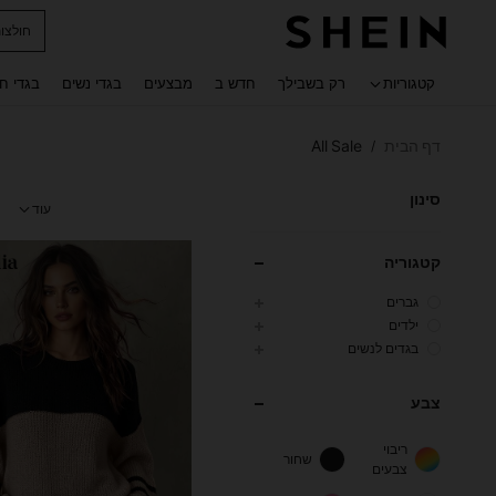
נעלי ג
 navigate search
קטגוריות
רק בשבילך
חדש ב
מבצעים
בגדי נשים
בגדי ח
דף הבית
All Sale
/
סינון
עוד
קטגוריה
גברים
ילדים
בגדים לנשים
צבע
ריבוי
שחור
צבעים