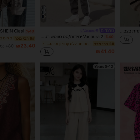
4
Franclia סוודר כתף נפתחת בצבעים, חולצות עם שרוולים ארוכים, סוודר סרוג, סוודר סתיו-חורף
Vacaura
%40
Vacaura 2 יחידות/סט סווטשירט וסווטשירט עם מכנסיים עם חגורות בטלאי לבנים מסגנון רחוב סתיו, טרנינג אפור לחזרה לבית הספר לנערים, נוחות
%40
ב חום בנ
6# רבי מכר
ב מתיחה קלה קפוצ'ון וסווטשירט לבנים צעירים בשילוב
2# רבי מכר
₪23.40
80+ נמכר
₪41.40
8-12 Years