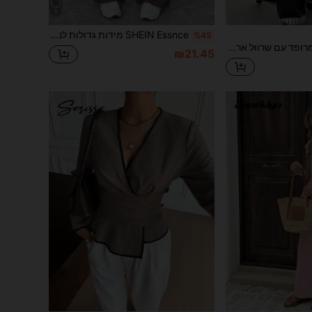
5
SHEIN Essnce מידות גדולות לנשים סתיו וחורף אופנתיות קז'ואל רפוי יומיומי נוח רטרו אלסטי מותן רחב רגל מכנסיים, מכנסיים תחתונים לנשים, מכנסי עבודה, סתיו, כסף ישן, מכנסיים וינטג', מכנסיים קימוריים
%45
DAZY מעיל מרופד עם שרוול ארוך בצבע אחיד בסגנון קוריאני, קז'ואל, לחורף, לבנים צעירים
₪21.45