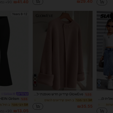
₪29.40
₪41.40
90+ נמכר
8-12 Years
4
GlowEve קרדיגן חדש ואופנתי לנשים, שיק אירופאי ואמריקאי, סריג מינימליסטי ורב-תכליתי
Girlism
%55
SHEIN חצאית ג'ינס קז'ואלית לנערה צעירה עם לולאות לחגורה, אופנתית ורב-תכליתית
%55
ב חאקי קרדיגנים לנשים
3# רבי מכר
עירות
ב רגיל מכ
5# רבי מכר
₪35.55
₪13.05
90+ נמכר