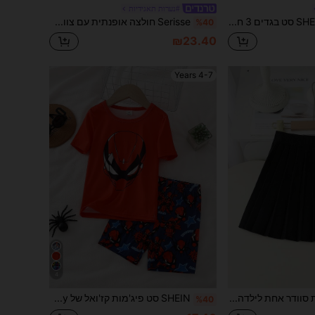
#נערות תאגידיות
SHEIN Sparklyn סט בגדים 3 חלקים לבנות בצבע ורוד אבק,בליזר עם צוואון שפה ושרוול קצר עם מכפלת מכמורת,טופ לבן ללא כתפיים,מכנסיים רחבים בקו ישר,קיץ קונסרט כפרי
Serisse חולצה אופנתית עם צווארון V, שרוולים ארוכים, מותן מקושט, מכפלת אסימטרית לנשים
%40
₪23.40
4-7 Years
4
SHEIN שמלת סוודר אחת לילדה צעירה, חצאית קפלים שחורה בגזרת A, רכה ונוחה, סגנון אקדמי קז'ואל, מתאים ללבוש יומיומי, טיולים, בית ספר, אביב וסתיו חצאית שחורה לילדות צעירות, חצאיות שחורות לילדות, חצאית לילדות, חצאית קפלים שחורה לילדות, חצאית קפלים לילדות, חצאית אחידה לילדות
SHEIN סט פיג'מות קז'ואל של Young Boy עם הדפס גיבורי על, סריג רך ואלסטי וצמוד, טופ ומכנסיים קצרים, נוח ללבישה יומיומית
%40