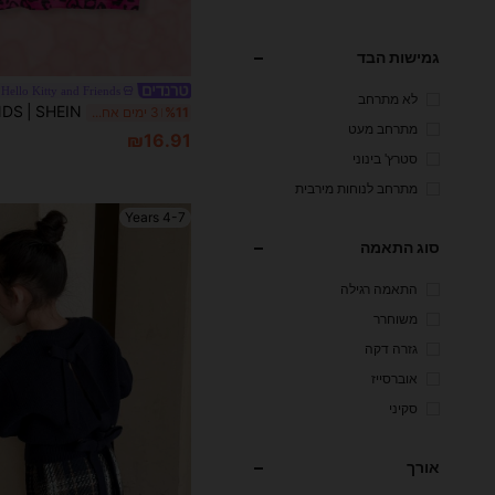
גמישות הבד
Hello Kitty and Friends
לא מתרחב
%11
3 ימים אחרונים
מתרחב מעט
₪16.91
סטרץ' בינוני
מתרחב לנוחות מירבית
4-7 Years
סוג התאמה
התאמה רגילה
משוחרר
גזרה דקה
אוברסייז
סקיני
אורך