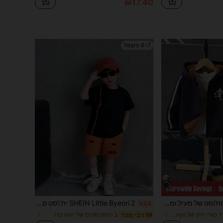
₪17.40
4-7 Years
סט של 2 יחידות/סט של מעיל ומכנסיים עם רוכסן, הדפס כדורגל בצבע אחיד, עם שרוולים ארוכים, של פליז, מתאים לפעילויות חוץ יומיומיות בסתיו/חורף
SHEIN Little Byeori 2 יח'\סט סט מכנסיים קצרים לבנים צעירים קז'ואל ורסטילי עם צווארון עגול וג'ק ניאון, מתאים לאביב/קיץ, לבוש יומיומי, ספורט, טיולים, בית ספר, מפגשים, פסטיבלים, הופעות וצילומים
%54
ב מְשׁוּחרָר בגדי חוץ של Young Boys
ב כתום סטים של יאנג בויז
1# רבי מכר