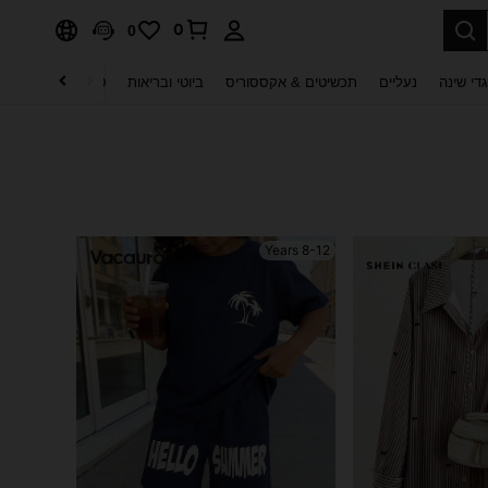
0
0
די שינה
נעליים
תכשיטים & אקססוריס
ביוטי ובריאות
טקסטיל לבית
ט
8-12 Years