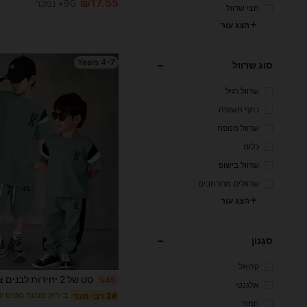
₪17.55
90+ נמכר
חצי שרוול
הצג עור
4-7 Years
סוג שרוול
שרוול רגיל
כתף חשופה
שרוול מנופח
כלום
שרוול בישופ
שרוולים מתרחבים
הצג עור
סִגְנוֹן
קז'ואל
%45
אלגנטי
2# רבי מכר
חמוד