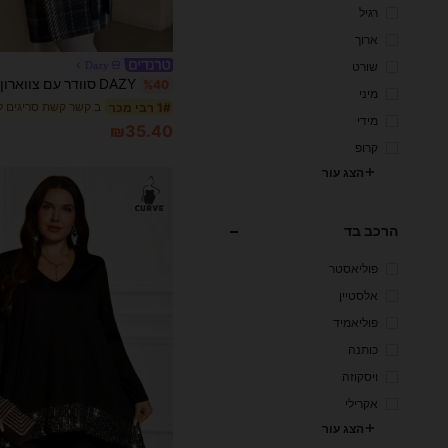
רגיל
ארוך
Dazy
שורט
%40
מיני
1# רבי מכר
מידי
₪35.40
קרופ
הצג עור
הרכב בד
פוליאסטר
אלסטיין
פוליאמיד
כותנה
ויסקוזה
אקרילי
הצג עור