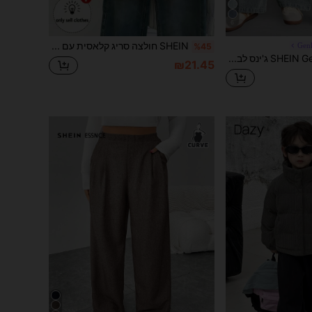
6
SHEIN חולצה סריג קלאסית עם צווארון עגול ושרוולים קצרים
Gen
%45
SHEIN Genkimix Kids ג'ינס לבנות, ג'ינס ישר בגזרה רפויה בצבע תכלת בהיר עם מותן אלסטי, נוח ונוח ללבישה יומיומית, עיצוב מינימליסטי ורב-תכליתי
₪21.45