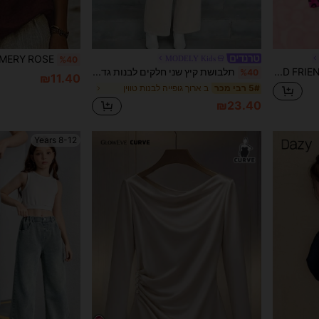
MODELY Kids
%40
HELLO KITTY AND FRIENDS | SHEIN חולצת טריקו קצרה עם הדפס נמר ופפיון מצויר של נערה צעירה, קיץ, מתוקה וקז'ואל רב-תכליתית
תלבושת קיץ שני חלקים לבנות גדולות - סט בצבע משמש עם צווארון שחור, פפיון שחור ופרטי קפלים, אופנתי, קז'ואל וחמוד בסגנון נסיכה קטן
%40
₪11.40
ב ארוך גופייה לבנות טווין
5# רבי מכר
₪23.40
8-12 Years