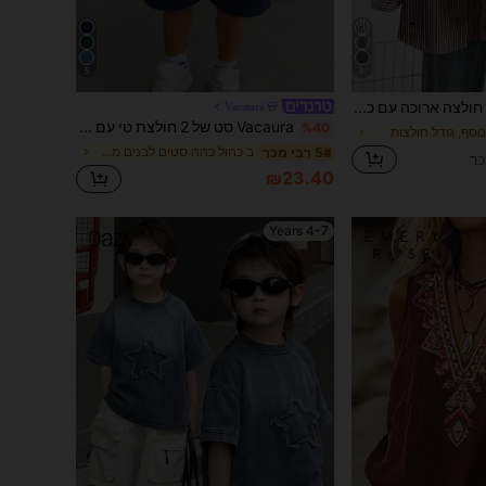
5
8
SHEIN Clasi חולצה ארוכה עם כתפיים נפתחות, מידות גדולות, ליום יום, למשרד, עבודה ונסיעות, גזרה רחבה, עם פסים והדפס פפיון, אביב/סתיו
Vacaura
Vacaura סט של 2 חולצת טי עם שרוולים קצרים וצווארון עגול עם הדפס עץ קוקוס לקיץ לבנים ומכנסי ריצה קצרים לספורט קז'ואל לחוץ
%40
וסף, גודל חולצות
ב כחול כהה סטים לבנים מתבגרים
5# רבי מכר
₪23.40
4-7 Years