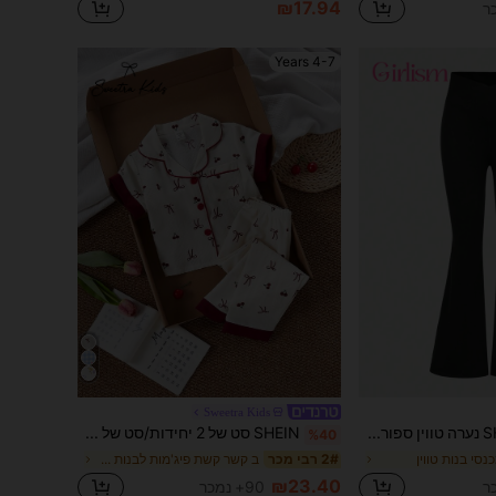
₪17.94
4-7 Years
Sweetra Kids
SHEIN Girlism נערה טווין ספורט אופנת רחוב סריג צבע אחיד מכנסיים מתרחבים ל אביב / קיץ
SHEIN סט של 2 יחידות/סט של קרדיגן ומכנסיים עם שרוולים קצרים בהדפס דובדבן מתוק ופפיון לילדה צעירה, סט בית נוח וקז'ואל
%40
נסי בנות טווין
ב קשר קשת פיג'מות לבנות צעירות
2# רבי מכר
₪23.40
90+ נמכר