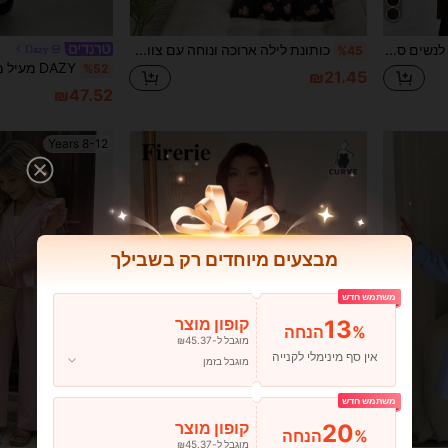
Miaspire מידות גדולות לנשים סתיו/חורף אלגנטי מסיבה קז'ואל צבע אחיד צווארון V שרוולים ארוכים נצנצים טלאים מכפלת אסימטרית קדמי רפוי גב קצר גב ארוך עיצוב אופנתי חולצת טריקו, חולצות שחורות, ליציאה, 2025 חדש, פשוט ואופנתי ללבוש יומיומי, חורף, חג המולד, ראש השנה, דייט
כותונת לילה ארוכה ונוחה עם צווארון עגול ודוגמאות כבשים חמודות לבנות, שני חלקים, שרוולים קצרים
Dazy
%45
%52
₪21.45
₪47.52
8-12 Years
מבצעים מיוחדים רק בשבילך
משתמש חדש
13
קופון מוצר
%הנחה
מוגבל ל-₪45.37
אין סף מינימלי לקנייה
מוגבל בזמן
משתמש חדש
20
קופון מוצר
%הנחה
מוגבל ל-₪45.37