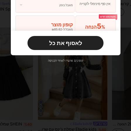
SHEIN חליפת 2 חלקים, קז'ואל ואלגנטית, עירונית, נסיעות לבית ספר, כתף רחבה, אפוד ללא שרוולים, סווטשירט ושמלת חולצה כחולה עם שרוולים ארוכים, מתאים לסתיו, חורף, בית ספר, סיום לימודים, לבוש יומיומי, ספורט, חג, קיץ, טיולים
אין סף מינימלי לקנייה
Sparklyn
Firerie CURVE
מוגבל בזמן
Firerie חולצה אלגנטית לנשים במידות גדולות למשרד עם שרוולים נפוחים וקשירה על הכתפיים, צבע זהב, מתאים לאביב, סתיו וחורף, אלגנטית, לבוש עבודה, בגדי עבודה
%40
%40
₪35.40
₪23.40
משתמש חדש
5
קופון מוצר
%הנחה
מוגבל ל-₪85.62
4-7 Years
4-7 Years
הזמנות ₪133.19+
מוגבל בזמן
לאסוף את כל
משתמש חדש
10
קופון מוצר
%הנחה
מוגבל ל-₪85.62
קופונים אושרו לאחר הכניסה
הזמנות ₪285.4+
מוגבל בזמן
משתמש חדש
15
קופון מוצר
%הנחה
מוגבל ל-₪85.62
הזמנות ₪380.53+
מוגבל בזמן
4
טווין בנות אביב/קיץ 2025 הגעה חדשה, תפאורה ייחודית בצורת קרוס צלב, חצאית א-קו אלגנטית, אופנתית רב-תכליתית ומתוקה, מתאימה לפעילויות יומיומיות, לטיולים ולמפגשים חברתיים
Elladie kids
%40
Elladie kids שמלת ג'ינס עם שרוולים ארוכים לילדות צעירות, סגנון חופשה קז'ואל מתוק וחמוד, מומלץ בסגנון קולג'. ג'ינס שטוף בצבע תכלת, קישוט פפיון לבן בעבודת יד בחזית, עיצוב צווארון, צללית צמודה, שרוולים תפוחים מתוקים ושובבים, מתאים ללבוש יומיומי, טיול בחוף הים או מפגש עם חברים, סגנון קולג' יומיומי, גורמת לקטנטנים שלכם לזרוח בקהל, תלבושת חובה לעונות האביב והסתיו
%40