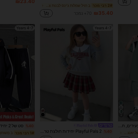
₪23.40
ב רגיל שמלות ג'ינס לבנות צעירות
2# רבי מכר
₪35.40
70+ נמכר
4-7 Years
4-7 Years
4
סט של 2 יחידות לבנים צעירים, חולצות ומכנסיים עם שרוך, קז'ואל ונוח, רב-תכליתי בצבעים מנוגדים, טלאים, צווארון עגול, שרוולים קצרים, מתאים לאביב ולקיץ
Playful Pals
%40
Playful Pals 2 יחידות חולצת טריקו עם צווארון + חצאית משובצת אדומה לבנות צעירות חליפה קז'ואל, סוודר עם הדפס אותיות באנגלית וינטג' וחצאית קפלים משובצת, מתאים לטיולים באביב, סתיו וחורף
%40
ב ירוק מנטה סטים של יאנג בויז
1# רבי מכר