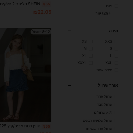
%55
פסים
₪22.05
הצג עור
מידה
8-12 Years
XS
XXS
M
S
XL
L
XXXL
XXL
מידה אחת
אורך שרוול
שרוול ארוך
שרוול קצר
ללא שרוולים
שרוול שלושה רבעים
%55
שרוול ארוך במיוחד