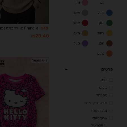
לבן
ורוד
כחול
אפור
ירוק
אדום
%40
צהוב
חאקי
₪29.40
חום
סגול
כתום
4-7 Years
פרטים
רוכסן
כיסים
מכופתר
כפתורים קדמיים
צלעות-סרוג
שרוך ניגודי
הצג עור