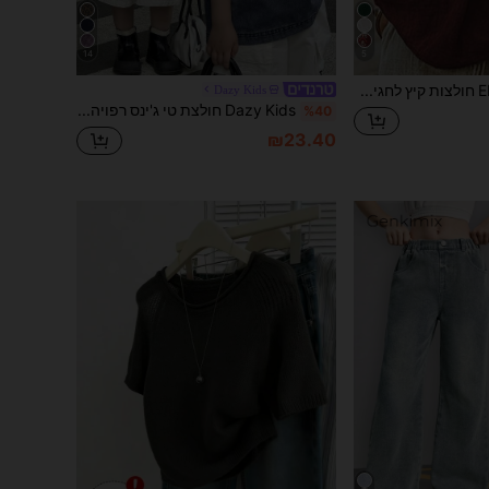
14
5
EMERY ROSE חולצות קיץ לחגים לנשים, גופייה מודפסת ללא שרוולים עם צווארון V לקיץ, גופייה לחופשה יומיומית, קז'ואל, גופייה ליציאה
Dazy Kids
Dazy Kids חולצת טי ג'ינס רפויה ויומיומית לבנים צעירים עם דוגמת כוכבים, קיץ
%40
₪23.40