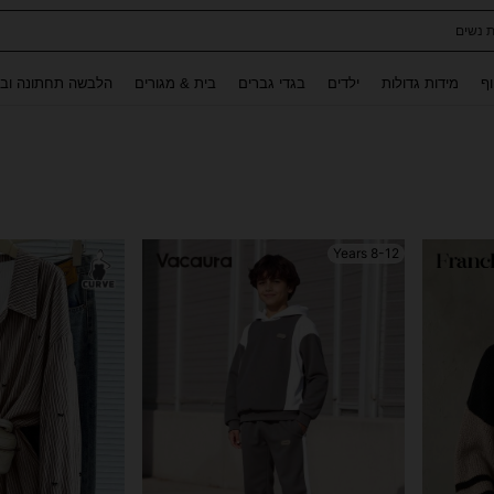
לגלים לילדות
Use up and down arrow keys to חיפוש אחרון and לחפש ולמצוא. Press Enter to select.
וף
מידות גדולות
ילדים
בגדי גברים
בית & מגורים
הלבשה תחתונה ובג
8-12 Years