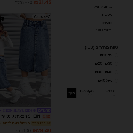
₪21.45
70+ נמכר
כל יום קז'ואל
מסיבה
4-7 Years
חופשה
הצג עור
טווח מחירים (ILS)
עד ₪20
₪30 - ₪20
₪40 - ₪30
מעל ₪40
מינימום:
מקסימום:
אוקיי
SHEIN SLAYR KIDS
%40
ב כחול ג'ינס לבנות צ
1# רבי מכר
₪29.40
100+ נמכר