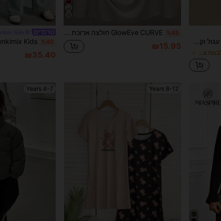
GlowEve CURVE חולצה ארוכת שרוולים מבד מבריק לנשים במידות גדולות, רב-תכליתית לנסיעות, עיצוב קפלים בצד עם כפתורים
kimix Kids
%45
DAZY סוודר עם צווארון עגול וקשירה לבנות צעירות, בגדי סתיו
%40
₪15.95
ב קשר קשת סריגים לבנות צעירות
₪35.40
4-7 Years
8-12 Years