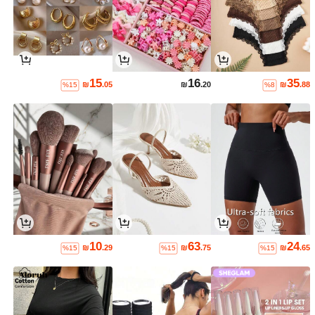
15
16
35
₪
.05
₪
.20
₪
.88
%15
%8
10
63
24
₪
.29
₪
.75
₪
.65
%15
%15
%15