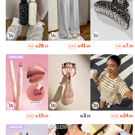
28
41
7
₪
.13
₪
.65
₪
.08
%3
%15
%8
15
3
24
₪
.30
₪
.10
₪
.65
%30
%15