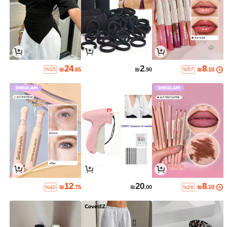
24
2
8
₪
.65
₪
.90
₪
.10
%15
%57
12
20
8
₪
.75
₪
.00
₪
.10
%42
%26