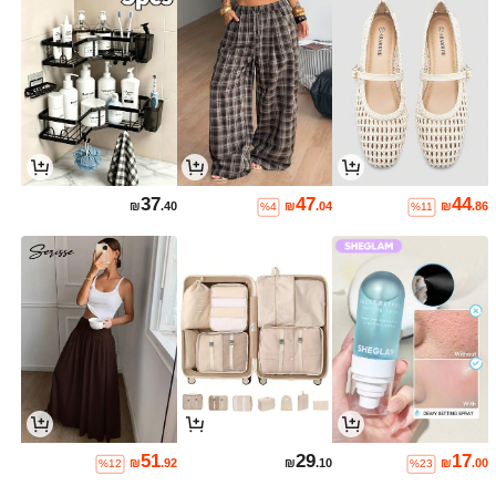
37
47
44
₪
.40
₪
.04
₪
.86
%4
%11
51
29
17
₪
.92
₪
.10
₪
.00
%12
%23