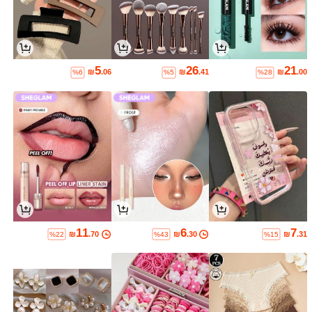
5
26
21
₪
.06
₪
.41
₪
.00
%6
%5
%28
11
6
7
₪
.70
₪
.30
₪
.31
%22
%43
%15