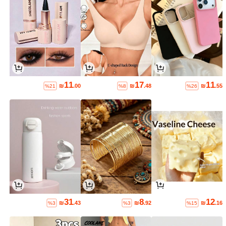
11
17
11
₪
.00
₪
.48
₪
.55
%21
%8
%26
31
8
12
₪
.43
₪
.92
₪
.16
%3
%3
%15