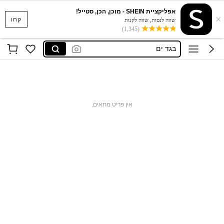
אפליקציית SHEIN - מוכן, הכן, סטייל!
×
סקוישים
קחו
שווה לנסות, שווה לקנות
(1,345)
anewsta שמלות
בגד ים
חצאיות
חולצות נשים
סקוישים
אין פריט מתאים.
anewsta שמלות