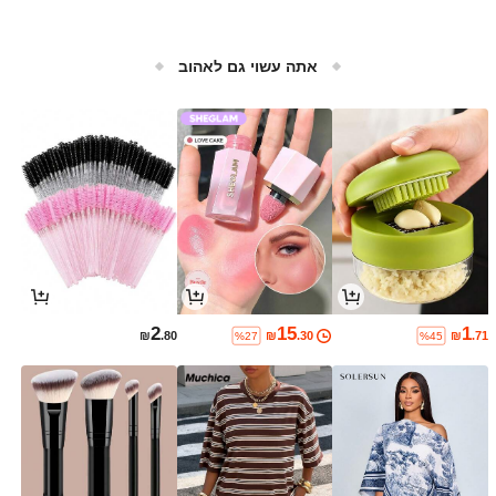
אתה עשוי גם לאהוב
2
15
1
₪
.80
₪
.30
₪
.71
%27
%45