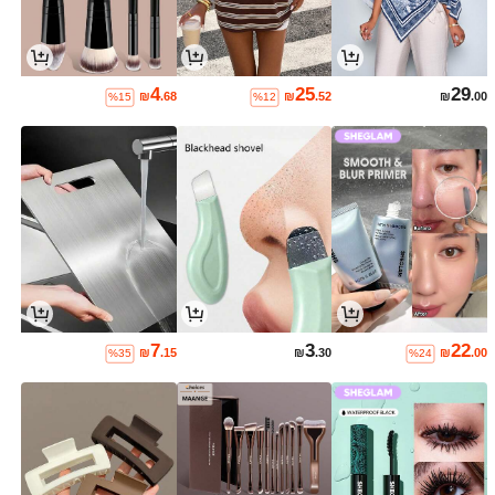
4
25
29
₪
.68
₪
.52
₪
.00
%15
%12
7
3
22
₪
.15
₪
.30
₪
.00
%35
%24