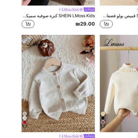
LMoss Kids
SHEIN LMoss Kids قميص بولو فضفاض للأولاد، بياقة دائرية، بأزرار أمامية، بأكمام طويلة، محبوك بشكل مريح ودافئ، مناسب للخارج والمدرسة والحديقة والشاطئ وحفلة استقبال المولود خلال فصلي الخريف والشتاء
SHEIN LMoss Kids كنزة صوفية سميكة للأطفال والأولاد الصغار بتصميم دب لطيف وياقة دائرية وأكتاف، ملابس شتوية للعودة إلى المدرسة، مريحة وكاجوال بطراز ريترو لارتداء المدرسة
₪29.00
4
9
LMoss Kids