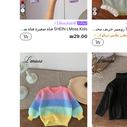
14
LMoss Kids
SHEIN LMoss Kids رومبير خريف محبوك بنقشة زهور صغيرة للبنات حديثات الولادة، بتصميم كتل لونية وحافة دانتيل، مناسب للمناسبات الكاملة وأعياد الميلاد وغيرها، طقم من قطعتين رومبير + قبعة
SHEIN LMoss Kids فتاة صغيرة فتاة صغيرة فتاة صغيرة كنزة صوفية بنفسجية للخريف، مزينة بفيونكة، لطيفة وكاجوال، ناعمة ومريحة ومتعددة الاستخدامات، مناسبة للمنزل والحفلات والعطلات
في مطرز ملابس تريكو للبنات الصغار
₪29.00