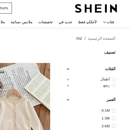
فساتي
 navigate search
فئات
لأجلكم فقط
جديد في
تخفيضات
ملابس نسائية
ملا
الصفحة الرئيسية
mz
/
تصنيف
الفئات
أطفال
رضع
العمر
0-1M
1-3M
3-6M