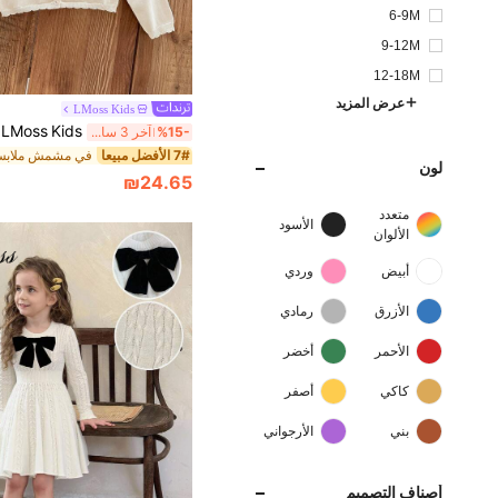
6-9M
9-12M
12-18M
عرض المزيد
LMoss Kids
%15-
آخر 3 ساعة أيام
7# الأفضل مبيعا
لون
₪24.65
متعدد
الأسود
الألوان
أبيض
وردي
الأزرق
رمادي
الأحمر
أخضر
كاكي
أصفر
بني
الأرجواني
أصناف التصميم