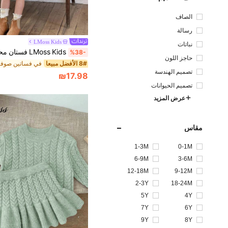
الصاف
رسالة
LMoss Kids
نباتات
%38-
حاجز اللون
8# الأفضل مبيعا
تصميم الهندسة
₪17.98
تصميم الحيوانات
عرض المزيد
مقاس
1-3M
0-1M
6-9M
3-6M
12-18M
9-12M
2-3Y
18-24M
5Y
4Y
7Y
6Y
9Y
8Y