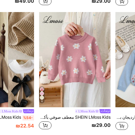
₪49.00
₪29.00
6
LMoss Kids
LMoss Kids
SHEIN LMoss Kids كارديجان بأكمام طويلة بطبعة كارتون لطيفة من LMoss للبنات الصغيرات، خريف وشتاء
SHEIN LMoss Kids معطف صوفي بأكمام طويلة مزخرف بنقشة الأزهار لرضيع البنات، جميل وعملي للخريف والشتاء
%54-
₪29.00
₪22.54