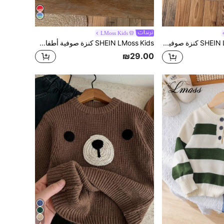
LMoss Kids
SHEIN LMoss Kids كنزة صوفية صوفية بياقة عالية وأكمام طويلة بيضاء بسيطة وجذابة للبنات الصغار، مناسبة للخريف والشتاء
SHEIN LMoss Kids كنزة صوفية أطفال قطنية ملونة ذات رقبة طاقم للبنات، ملابس صوفية عصرية للخروج في الخريف والشتاء
₪29.00
4