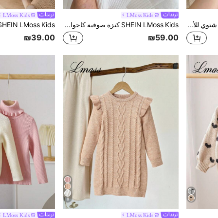
LMoss Kids
LMoss Kids
SHEIN LMoss Kids كارديجان شتوي للأولاد ذو ياقة عالية مخطط مزود بسحاب، متعدد الاستخدامات للمنزل والمدرسة والخروجات، بلون بيج وأسود
SHEIN LMoss Kids كنزة صوفية كاجوال محبوكة بلون واحد للفتاة الصغيرة
₪39.00
₪59.00
8
LMoss Kids
LMoss Kids