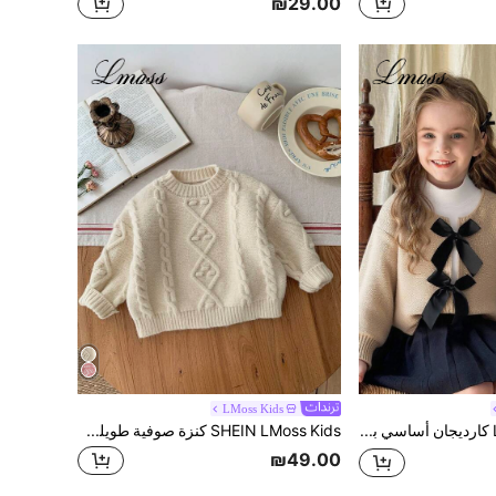
₪29.00
LMoss Kids
LMoss Kids كارديجان أساسي بأكمام طويلة مع زخرفة الفيونكة للفتيات الصغيرات، كنزة صوفية فضفاضة مع فيونكة، سترات أطفال مع فيونكات، كنزة صوفية مع فيونكات للفتيات، كنزة صوفية مافوفة للفتيات، كنزة صوفية شتوية للعودة إلى المدرسة، كارديجان مع فيونكة، سترات خريفية للفتيات الصغيرات
SHEIN LMoss Kids كنزة صوفية طويلة الأكمام بلون بيج من LMoss، ملابس شتوية لطيفة ومتعددة الاستخدامات للفتيات الصغيرات
₪49.00