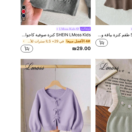
8
LMoss Kids
SHEIN LMoss Kids طقم كنزة بياقة وحافة مكشكشة مريحة وكاجوال مع تنورة للخريف والشتاء للبنات الصغيرات
SHEIN LMoss Kids كنزة صوفية كاجوال للأطفال والأولاد الصغار بتصميم محبوك بالكابل وياقة دائرية وأكمام طويلة لفصل الخريف
4# الأفضل مبيعا
في 29+ ILS سترات للأولاد الصغار
₪29.00