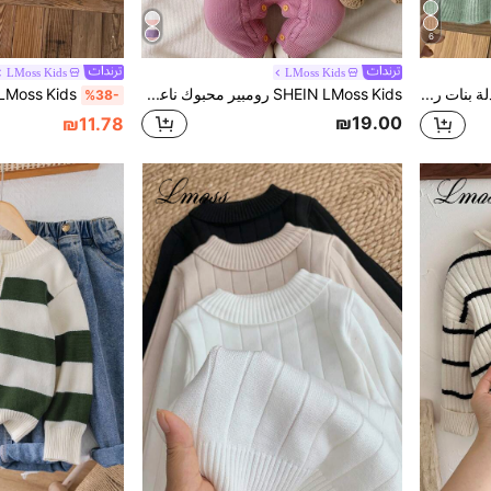
6
LMoss Kids
LMoss Kids
SHEIN LMoss Kids بدلة بنات رضع من قطعتين، كنزة صوفية كاكي طويلة الأكمام وتنورة بخصر مطاطي وحافة مكسرة، للخريف والشتاء
SHEIN LMoss Kids رومبير محبوك ناعم ومريح للبنات الصغيرات، بلون وردي متباين، بنطال أوفرول محبوك جميل للخريف، مناسب للارتداء في الأماكن المغلقة والخارجية والملابس الكاجوال
%38-
₪19.00
₪11.78