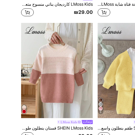
LMoss Kids مجموعة فتاة شابة LMoss مكونة من 2 قطعة، كنزة صوفية كاجوال مناسبة للاستخدام اليومي، ذات ياقة عالية مناسبة للخريف والشتاء، باللونين الوردي والأبيض
LMoss Kids كارديجان بناتي منسوج متعدد الألوان بتصميم متعدد الاستخدامات، بياقة دائرية، ملابس علوية خريفية بطراز فينتاج مع أزرار ديكورية بألوان متباينة
₪29.00
5
LMoss Kids
SHEIN LMoss Kids طقم بنطلون واسع الساق وكارديجان مناسب للبنات الرضع، مصنوع من الأقمشة المحبوكة، مناسب للخروج والمناسبات غير الرسمية في فصلي الخريف والشتاء
SHEIN LMoss Kids فستان بنطلون طويل الأكمام لطفلة بخطوط وردية جذابة، مناسب للارتداء اليومي والكاجوال، وله قوالب مناسبة للربيع والخريف والشتاء