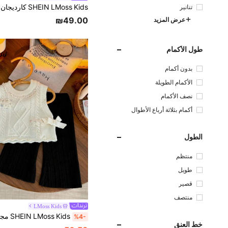
تنانير
₪49.00
عرض المزيد
طول الأكمام
بدون أكمام
الأكمام الطويلة
نصف الأكمام
أكمام بثلاثة أرباع الأطوال
الطول
منتظم
طويل
قصير
منتصف
LMoss Kids
%4-
خط العنق