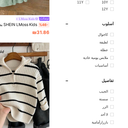
11Y
10Y
12Y
LMoss Kids
أسلوب
%46-
₪31.86
كاجوال
لطيفة
عطلة
ملابس يومية عادية
أساسيات
تفاصيل
الجيب
سستة
الزر
لا أحد
بازرارأمامية