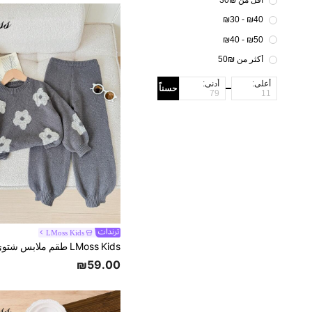
أقل من ₪30
₪40 - ₪30
₪50 - ₪40
أكثر من ₪50
أعلى:
أدنى:
حسناً
LMoss Kids
₪59.00