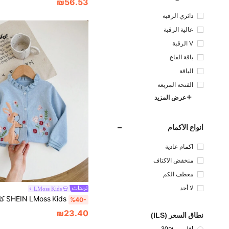
₪56.53
دائري الرقبة
عالية الرقبة
V الرقبة
ياقة القاع
الياقة
الفتحة المربعة
عرض المزيد
أنواع الأكمام
اكمام عادية
منخفض الاكتاف
معطف الكم
لا أحد
LMoss Kids
%40-
₪23.40
نطاق السعر (ILS)