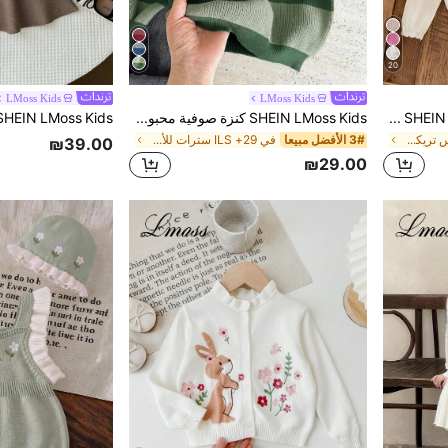
20
LMoss Kids
LMoss Kids
SHEIN LMoss Kids كارديجان بياقة مستديرة مناسب للفتيات الصغيرات، خريف/شتاء
SHEIN LMoss Kids كنزة صوفية محبوكة بأكمام طويلة ضيقة كاجوال للأولاد الصغار، بأسلوب بريبي عتيق، مناسبة للخريف/الشتاء، التنقل، المدرسة، المنزل، الكاجوال، تصوير الشارع، الحفلات، الخروجات
3# الأفضل مبيعا
في 29+ ILS سترات للأولاد الصغار
في مشمش ملابس تريكو للفتيات الصغيرات
₪39.00
₪29.00