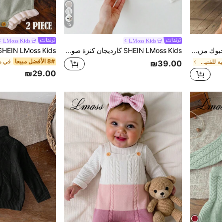
15
LMoss Kids
LMoss Kids
LMoss Kids فستان محبوك مزين بفيونكة بياقة دائرية ملائم للفتاة الصغيرة، بألوان سادة، سترات خريفية، ملابس خريفية للفتاة الصغيرة، غرزة أول يوم مدرسة شتوي
SHEIN LMoss Kids كارديجان كنزة صوفية صوفية كرتونية جذابة بأكمام طويلة للبنات الرضع، مناسب للخريف والشتاء
8# الأفضل مبيعا
في فساتين صوفية للفتيات الصغيرات
₪39.00
₪29.00