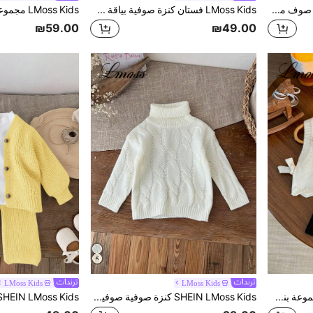
SHEIN LMoss Kids كارديجان صوف محبوك بأزرار للبنات الصغيرات، نمط قلب، أكتاف منسدلة، أكمام طويلة، كاجوال، للعودة إلى المدرسة في الخريف والشتاء
LMoss Kids فستان كنزة صوفية بياقة طاقم وأكمام طويلة للأطفال الصغار من الفتيات، بتصميم رقعي مكسر النسيج المحبوك، مناسب للارتداء اليومي العادي مع درجة دفء معينة، خريف/شتاء
₪59.00
₪49.00
LMoss Kids
LMoss Kids
SHEIN LMoss Kids مجموعة بنطال ولبس داخلي أنيقة للأطفال البنات مكونة من 2 قطع، سترة صدرية مع ديكور وردة ومخطط وبنطال أحادي اللون
SHEIN LMoss Kids كنزة صوفية صوفية بياقة عالية وأكمام طويلة بيضاء بسيطة وجذابة للبنات الصغار، مناسبة للخريف والشتاء