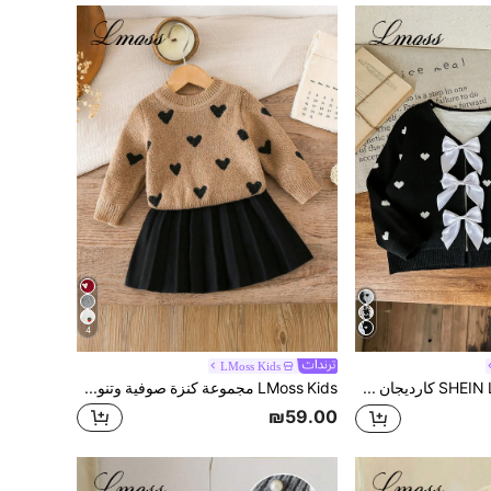
4
LMoss Kids
SHEIN LMoss Kids كارديجان مضفر بشكل قلب وفيونكة، مناسب للفتيات الصغيرات، للخريف والشتاء
LMoss Kids مجموعة كنزة صوفية وتنورة للبنات الرضع بنمط قلب، 2 قطعة، ملابس شتوية للبنات الرضع، مجموعة ملابس للبنات، سترات خريفية للبنات الرضع، فستان شتوي للبنات الرضع 2 قطعة، مجموعة بنات مع عقدة الفراشة دانتيل وتنورة دانتيل متموجة، ملابس خريفية، ملابس روضة للبنات، ملابس خريفية للبنات الرضع، مجموعات خريفية
₪59.00