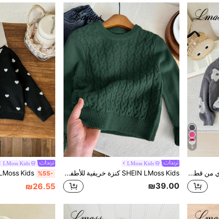
5
LMoss Kids
LMoss Kids
LMoss Kids طقم ملابس شتوي من قطعتين للبنات الصغيرات، كنزة علوية وبنطلون محبوك بنقشة زهور بيضاء، دافئ ومريح، ملابس مدرسية خريفية زرقاء لعيد الميلاد
SHEIN LMoss Kids كنزة خريفية للأطفال والأولاد الصغار، أنيقة وكاجوال بأسلوب جامعي، لطيفة وراقية وبسيطة، فائقة النعومة والراحة
%55-
₪39.00
₪26.55