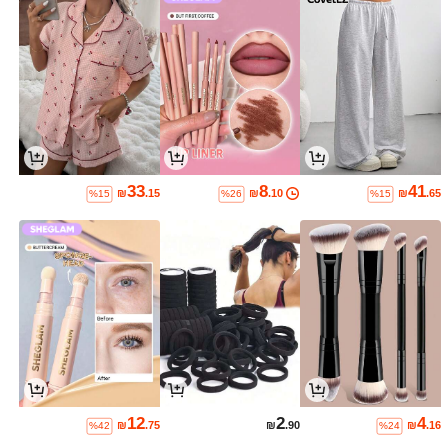
33
8
41
₪
.15
₪
.10
₪
.65
%15
%26
%15
12
2
4
₪
.75
₪
.90
₪
.16
%42
%24