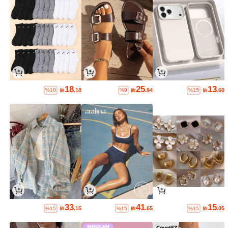
18
25
13
₪
.18
₪
.94
₪
.60
%10
%9
%15
33
41
15
₪
.15
₪
.65
₪
.05
%15
%15
%15