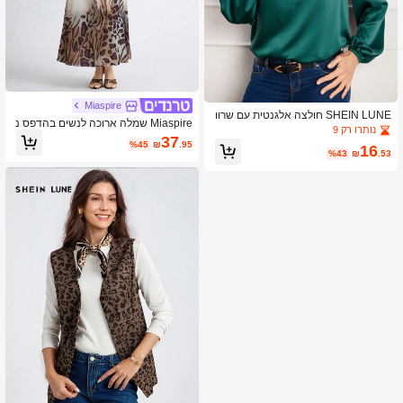
Miaspire
SHEIN LUNE חולצה אלגנטית עם שרוו
Miaspire שמלה ארוכה לנשים בהדפס נ
ל פנסים בצבע אחיד V צווארון V, אביב
נותרו רק 9
מר סאטן, לבוש נופש אלגנטי לאביב וקיץ
37
%45
₪
.95
16
%43
₪
.53