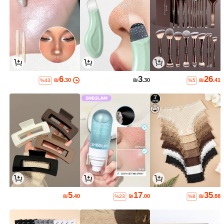
6
3
26
₪
.30
₪
.30
₪
.41
%43
%5
5
17
35
₪
.40
₪
.00
₪
.88
%23
%8