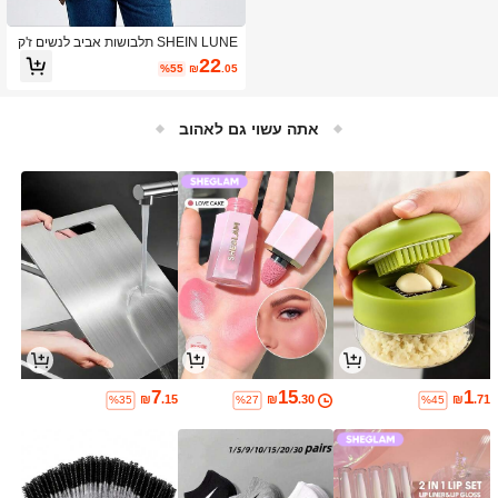
SHEIN LUNE תלבושות אביב לנשים ז'ק
ט לנשים
22
%55
₪
.05
אתה עשוי גם לאהוב
7
15
1
₪
.15
₪
.30
₪
.71
%35
%27
%45