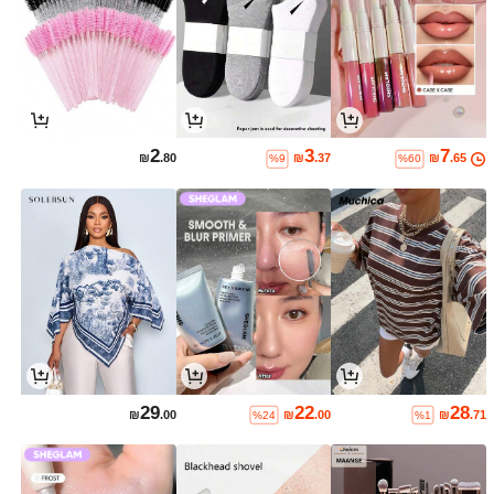
2
3
7
₪
.80
₪
.37
₪
.65
%9
%60
29
22
28
₪
.00
₪
.00
₪
.71
%24
%1