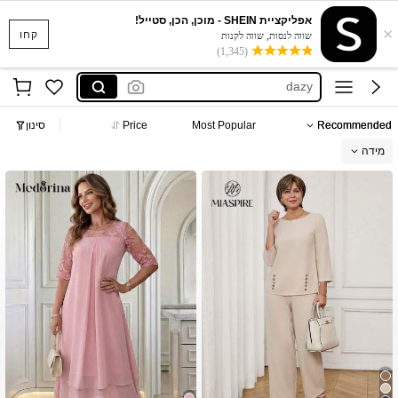
אפליקציית SHEIN - מוכן, הכן, סטייל!
×
musera
קחו
שווה לנסות, שווה לקנות
(1,345)
motf
dazy
motf שמלות
Recommended
Most Popular
Price
סינון
maija
מידה
musera
motf