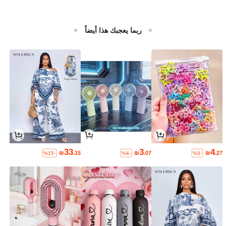
ربما يعجبك هذا أيضاً
33
3
4
₪
.15
₪
.07
₪
.27
%15-
%4-
%3-