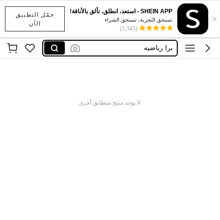
SHEIN APP - استعد، انطلق، تألق بالأناقة!
حمّل التطبيق
×
مشد حراري
تستحق التجربة، تستحق الشراء
الآن
(1,345)
glowmode
برا رياضيه
سنتيانه رياضيه
ستيان رياضي
مشد حراري
.لا يوجد منتج متطابق أخرى
glowmode