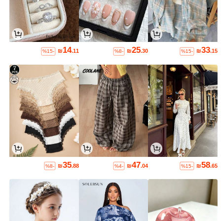
14
25
33
₪
.11
₪
.30
₪
.15
%15-
%8-
%15-
35
47
58
₪
.88
₪
.04
₪
.65
%8-
%4-
%15-