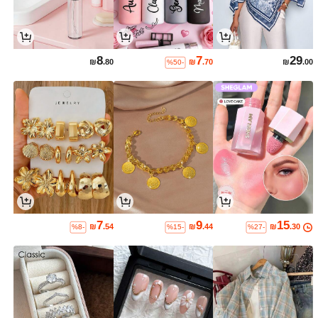
8
7
29
₪
.80
₪
.70
₪
.00
%50-
7
9
15
₪
.54
₪
.44
₪
.30
%8-
%15-
%27-