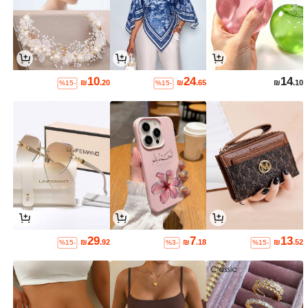
10
24
14
₪
.20
₪
.65
₪
.10
%15-
%15-
29
7
13
₪
.92
₪
.18
₪
.52
%15-
%3-
%15-