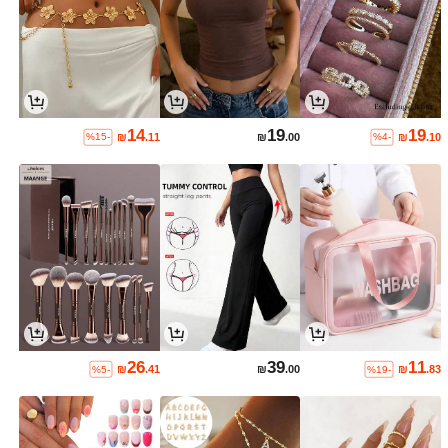
14
19
19
₪
.11
₪
.00
₪
.10
%15-
%4-
26
39
11
₪
.41
₪
.00
₪
.83
%5-
%19-