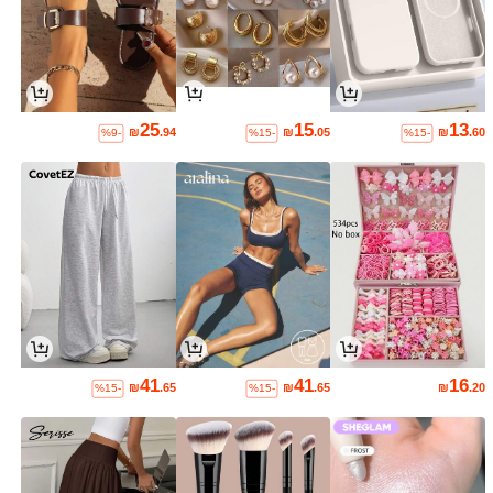
25
15
13
₪
.94
₪
.05
₪
.60
%9-
%15-
%15-
41
41
16
₪
.65
₪
.65
₪
.20
%15-
%15-