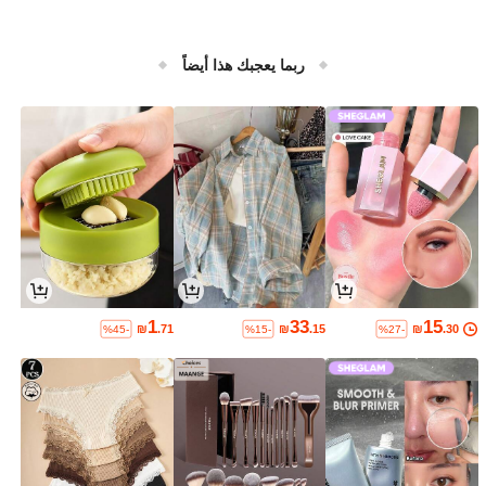
ربما يعجبك هذا أيضاً
1
33
15
₪
.71
₪
.15
₪
.30
%45-
%15-
%27-