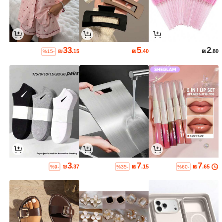
33
5
2
₪
.15
₪
.40
₪
.80
%15-
3
7
7
₪
.37
₪
.15
₪
.65
%9-
%35-
%60-