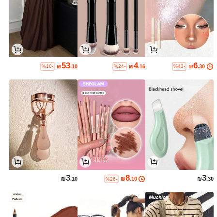
53
4
6
₪
.10
₪
.16
₪
.30
%10-
%24-
%43-
3
8
3
₪
.10
₪
.10
₪
.30
%26-