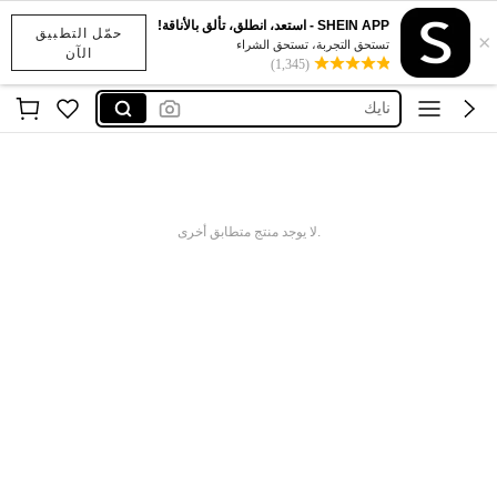
SHEIN APP - استعد، انطلق، تألق بالأناقة!
حمّل التطبيق
×
x sports
تستحق التجربة، تستحق الشراء
الآن
(1,345)
addidass
نايك
اديداس رجال
نايك احذيه
x sports
.لا يوجد منتج متطابق أخرى
addidass