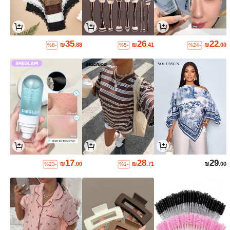
35
26
22
₪
.88
₪
.41
₪
.00
%8-
%5-
%24-
17
28
29
₪
.00
₪
.71
₪
.00
%23-
%1-