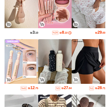
3
8
29
₪
.10
₪
.10
₪
.00
%26
12
27
28
₪
.75
₪
.84
₪
.71
%42
%5
%1