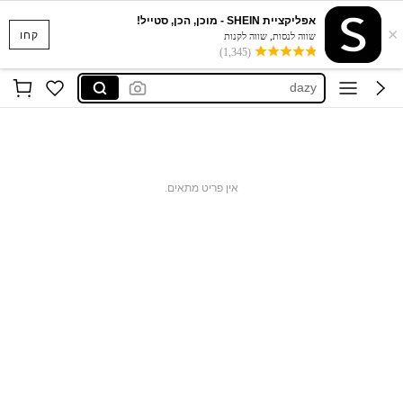
אפליקציית SHEIN - מוכן, הכן, סטייל!
×
musera
קחו
שווה לנסות, שווה לקנות
(1,345)
motf
dazy
motf שמלות
maija
musera
אין פריט מתאים.
motf