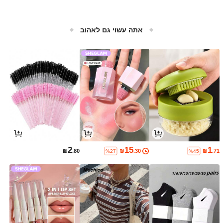
אתה עשוי גם לאהוב
2
15
1
₪
.80
₪
.30
₪
.71
%27
%45