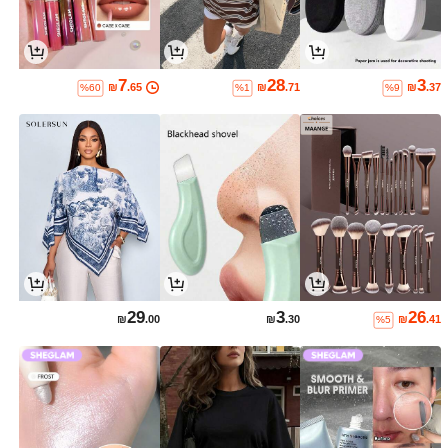
7
28
3
₪
.65
₪
.71
₪
.37
%60
%1
%9
29
3
26
₪
.00
₪
.30
₪
.41
%5