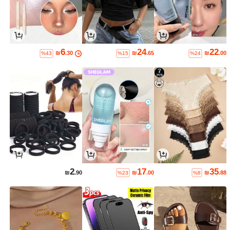
6
24
22
₪
.30
₪
.65
₪
.00
%43
%15
%24
2
17
35
₪
.90
₪
.00
₪
.88
%23
%8