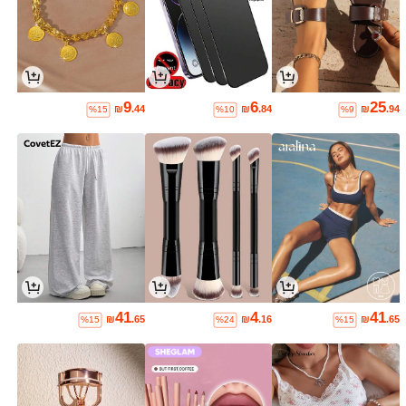
9
6
25
₪
.44
₪
.84
₪
.94
%15
%10
%9
41
4
41
₪
.65
₪
.16
₪
.65
%15
%24
%15