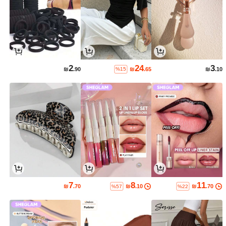
2
24
3
₪
.90
₪
.65
₪
.10
%15
7
8
11
₪
.70
₪
.10
₪
.70
%57
%22