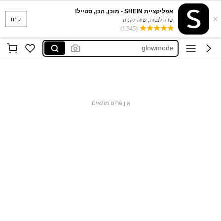
אפליקציית SHEIN - מוכן, הכן, סטייל!
×
musera
קחו
שווה לנסות, שווה לקנות
(1,345)
glow mode
glowmode
glowmode activewear
aralina
musera
אין פריט מתאים.
glow mode