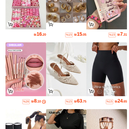
16
15
7
₪
.20
₪
.05
₪
.31
%15
%15
8
63
24
₪
.10
₪
.75
₪
.65
%26
%15
%15