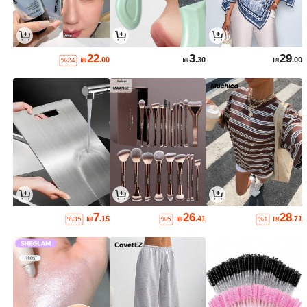
22
3
29
₪
.00
₪
.30
₪
.00
%24
7
26
28
₪
.15
₪
.41
₪
.71
%35
%5
%1