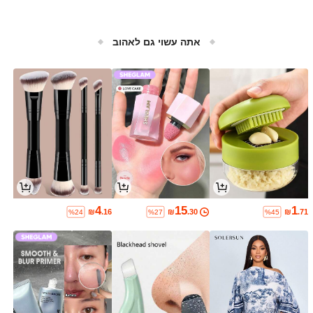
אתה עשוי גם לאהוב
4
15
1
₪
.16
₪
.30
₪
.71
%24
%27
%45