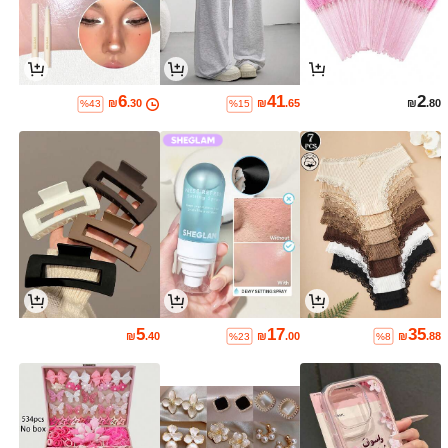
6
41
2
₪
.30
₪
.65
₪
.80
%43
%15
5
17
35
₪
.40
₪
.00
₪
.88
%23
%8