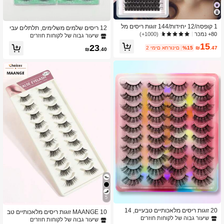
1 קופסה/12 יחידות/144 זוגות ריסים מל
12 ריסים שלמים משלימים, תלתלים עבי
אכותיים ארוכים במיוחד מסיבים טבעיים
80+ נמכר
(1000+)
ם, 15 מ"מ, ריסים מלאכותיים דקים ורכי
שיעור גבוה של לקוחות חוזרים
בסגנון חדש למסיבה, איפור, נשף מסכות,
ם, יומיומי, זנב זנב, רצועה ארוכה, ריסים,
15
23
אשכולות ריסים, אשכולות ריסים, ריסים ב
.47
₪
%15
2 ימים אחרונים
ריסים מלאכותיים
₪
.40
ודדים, ריסים, ריסים מלאכותיים
5
20 זוגות ריסים מלאכותיים טבעיים, 14
MAANGE 10 זוגות ריסים מלאכותיים טב
מ"מ ריסים מגנטיים מתולתלים ומלאי נפ
שיעור גבוה של לקוחות חוזרים
עיים לחצי עין, עבים, מסולסלים ואווריריי
שיעור גבוה של לקוחות חוזרים