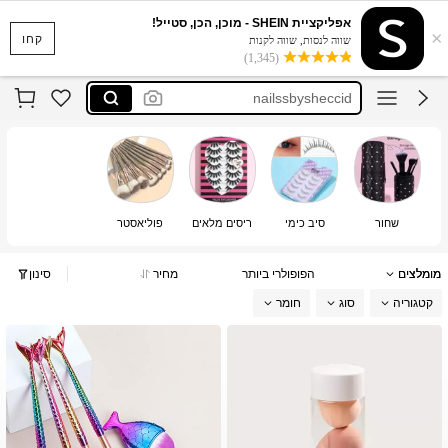
she nails
אפליקציית SHEIN - מוכן, הכן, סטייל!
×
sheglam
קחו
שווה לנסות, שווה לקנות
(1,345)
nailssbysheccid
9am hair store
colorkey
she nails
sheglam
שחור
סיב כימי
ריסים מלאים
פוליאסטר
מומלצים
הפופולרי ביותר
מחיר
סינון
קטגוריה
סוג
חומר