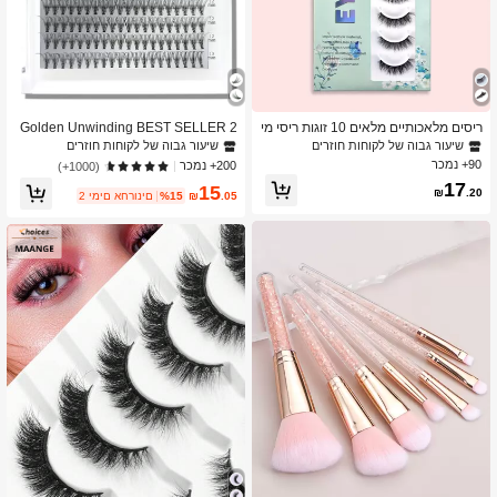
ריסים מלאכותיים מלאים 10 זוגות ריסי מי
Golden Unwinding BEST SELLER 2
נק דמויי ריסים ריסים מוגדלים ריסים מלא
20 יחידות ריסים מלאכותיים מפואר מסי
שיעור גבוה של לקוחות חוזרים
שיעור גבוה של לקוחות חוזרים
כותיים מתנה לנשים וילדות ריסים מלאכו
מולציה של פרווה, 20D נפח, מעוצבים ב
90+ נמכר
200+ נמכר
(1000+)
תיים, ריסים, ריסים, ריסים מלאכותיים
מיוחד למתחילים באיפור, קלים לתפעול ו
17
15
להנחה, ריסים טבעיים ופרוחים, מתאימי
₪
.20
.05
₪
%15
2 ימים אחרונים
ם לאיפור בסיסי יומיומי