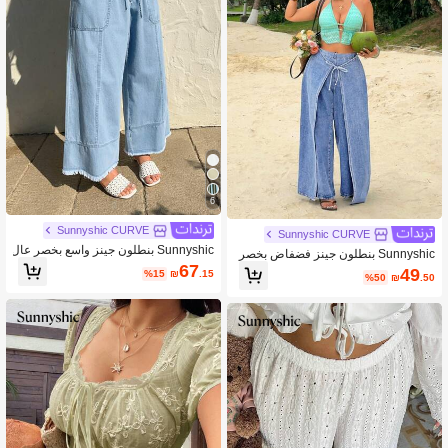
6
Sunnyshic CURVE
Sunnyshic CURVE
Sunnyshic بنطلون جينز واسع بخصر عال
Sunnyshic بنطلون جينز فضفاض بخصر
ي مع رباط للشد، مغسول
67
عالي بتصميم رقعي مع ربطة
49
%15
₪
.15
%50
₪
.50