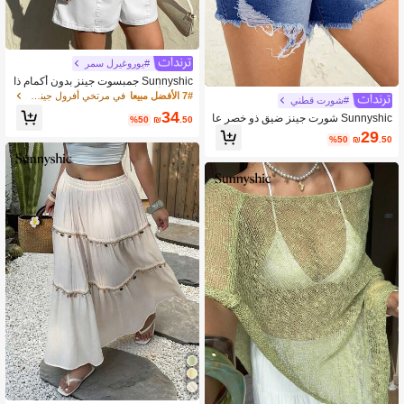
#يوروغيرل سمر
Sunnyshic جمبسوت جينز بدون أكمام ذا
ت لون أحادي، وصول جديد للصيف
7# الأفضل مبيعا
في مرتخي أفرول جينز بمقاسات كبيرة
#شورت قطني
34
Sunnyshic شورت جينز ضيق ذو خصر عا
%50
₪
.50
لي وحافة مبتورة غير متماثلة
29
%50
₪
.50