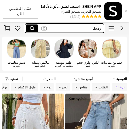
بناطيل مقاس كبير
SHEIN APP - استعد، انطلق، تألق بالأناقة!
حمّل التطبيق
×
motf
تستحق التجربة، تستحق الشراء
الآن
(1,345)
dazy
anewsta
maija
بناطيل مقاس كبير
motf
فساتين مقاسات
لباس علوي ججم
أطقم منسقة
ملابس سفلية
دينيم مقاسات
ج
كبيرة
كبير
مقاسات كبيرة
حجم كبير
كبيرة
مق
التوصية
أوسع منتشرة
السعر
تصنيف
الفئات
مقاس
لون
نوع
طول الأكمام
نوع ا