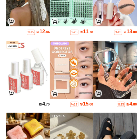
12
11
13
₪
.84
₪
.78
₪
.00
%15
%25
%13
4
15
4
₪
.70
₪
.00
₪
.80
%17
%25