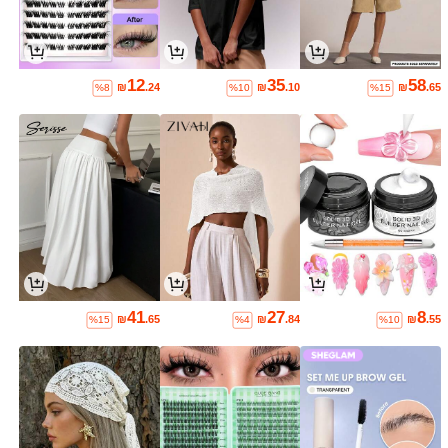
12
35
58
₪
.24
₪
.10
₪
.65
%8
%10
%15
41
27
8
₪
.65
₪
.84
₪
.55
%15
%4
%10