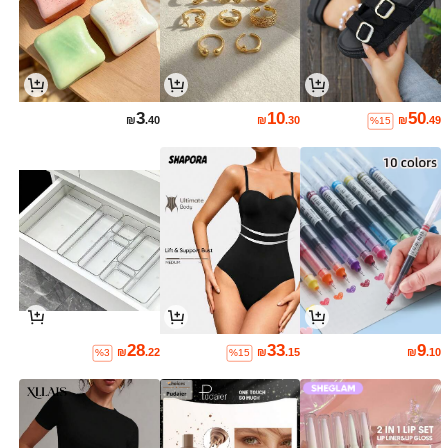
3
10
50
₪
.40
₪
.30
₪
.49
%15
28
33
9
₪
.22
₪
.15
₪
.10
%3
%15