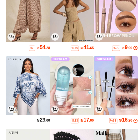
54
41
9
₪
.28
₪
.65
₪
.90
%8
%15
%29
29
17
16
₪
.00
₪
.00
₪
.20
%23
%33