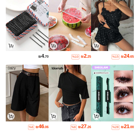
4
2
24
₪
.70
₪
.25
₪
.65
%10
%15
46
27
21
₪
.06
₪
.26
₪
.00
%6
%6
%28