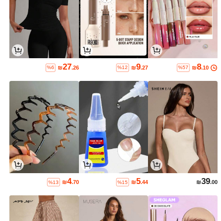
27
9
8
₪
.26
₪
.27
₪
.10
%6
%12
%57
4
5
39
₪
.70
₪
.44
₪
.00
%13
%15