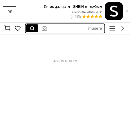
אפליקציית SHEIN - מוכן, הכן, סטייל!
×
aiirz
קחו
שווה לנסות, שווה לקנות
(1,345)
sumwon
musera
bohemela
dazy
aiirz
אין פריט מתאים.
sumwon