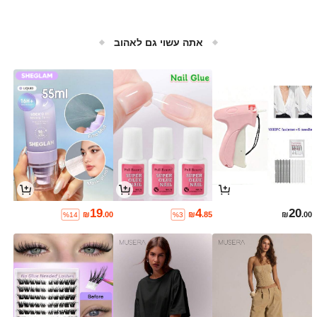
אתה עשוי גם לאהוב
19
4
20
₪
.00
₪
.85
₪
.00
%14
%3