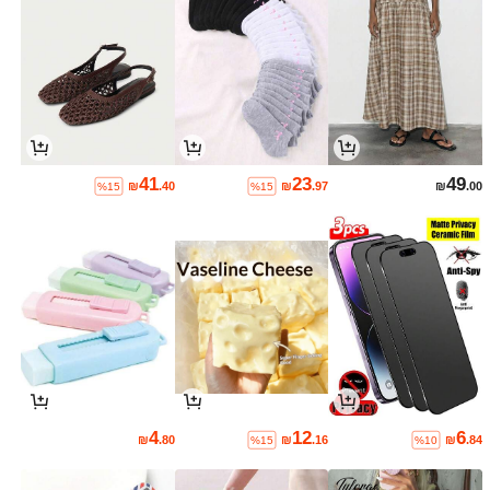
41
23
49
₪
.40
₪
.97
₪
.00
%15
%15
4
12
6
₪
.80
₪
.16
₪
.84
%15
%10