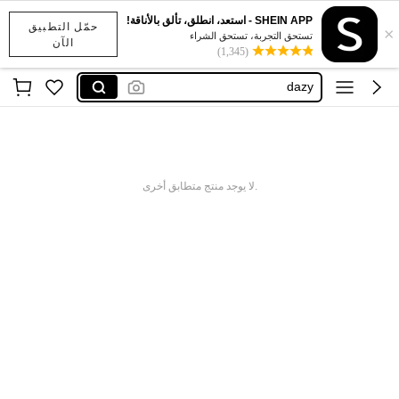
SHEIN APP - استعد، انطلق، تألق بالأناقة!
حمّل التطبيق
×
maija
تستحق التجربة، تستحق الشراء
الآن
(1,345)
motf
dazy
anewsta
kpytomoa
maija
.لا يوجد منتج متطابق أخرى
motf