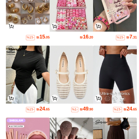
15
16
7
₪
.05
₪
.20
₪
.31
%15-
%15-
24
49
24
₪
.65
₪
.90
₪
.65
%15-
%1-
%15-