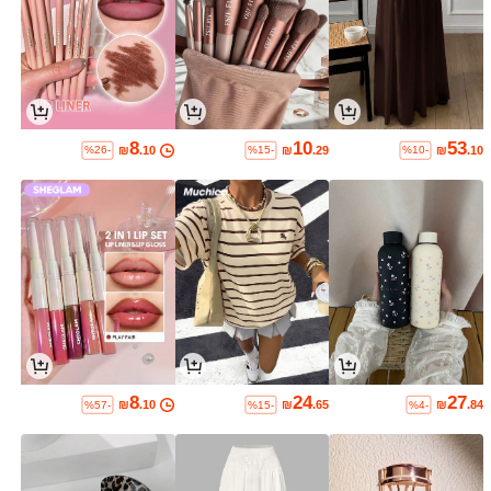
8
10
53
₪
.10
₪
.29
₪
.10
%26-
%15-
%10-
8
24
27
₪
.10
₪
.65
₪
.84
%57-
%15-
%4-