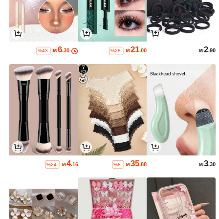
6
21
2
₪
.30
₪
.00
₪
.90
%43-
%28-
4
35
3
₪
.16
₪
.88
₪
.30
%24-
%8-