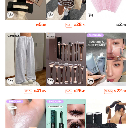
5
28
2
₪
.40
₪
.71
₪
.80
%1-
41
26
22
₪
.65
₪
.41
₪
.00
%15-
%5-
%24-