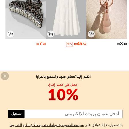
7
45
3
₪
.70
₪
.57
₪
.10
%7-
-MOTF SILK TANK TOPS & CAMIS
Here at MOTF, we are here to create a premium quality silk
collection that gives classic attire for everyone, starting with our
premium mulberry silk tank tops and camis. We offer a high end
designer fashion that manufactures classic clothing with premium
تسجيل
quality...
بالتسجيل، فإنك توافق على
سياسة الخصوصية وملفات تعريف الارتباط
و
الشروط