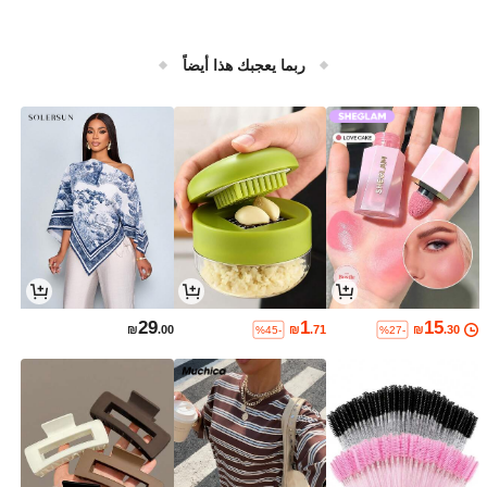
ربما يعجبك هذا أيضاً
29
1
15
₪
.00
₪
.71
₪
.30
%45-
%27-