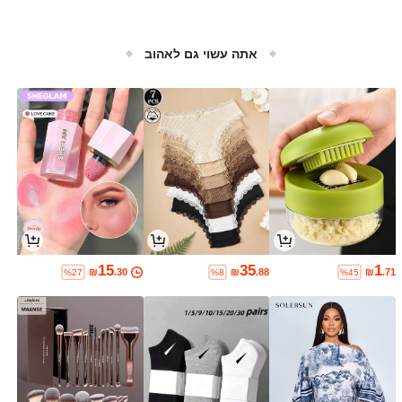
אתה עשוי גם לאהוב
15
35
1
₪
.30
₪
.88
₪
.71
%27
%8
%45