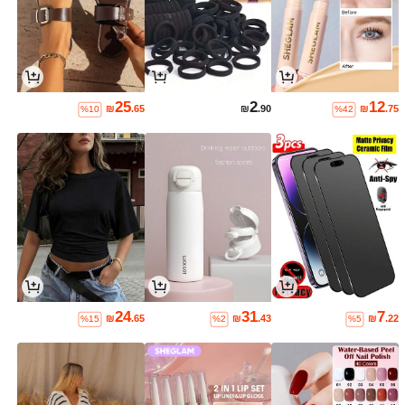
25
2
12
₪
.65
₪
.90
₪
.75
%10
%42
24
31
7
₪
.65
₪
.43
₪
.22
%15
%2
%5