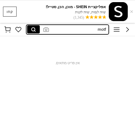
אפליקציית SHEIN - מוכן, הכן, סטייל!
×
motf נשים
קחו
שווה לנסות, שווה לקנות
(1,345)
dazy
motf
anewsta
maija
motf נשים
אין פריט מתאים.
dazy