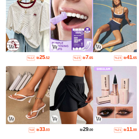
25
7
41
₪
.52
₪
.65
₪
.65
%12
%15
%15
33
29
11
₪
.03
₪
.00
₪
.00
%8
%21