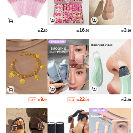
2
16
3
₪
.80
₪
.20
₪
.10
9
22
3
₪
.44
₪
.00
₪
.30
%15
%24