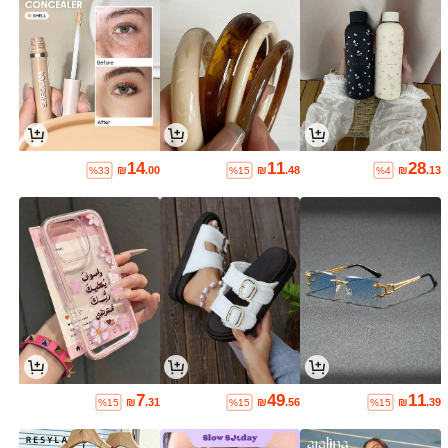
14
11
28
₪
.00
₪
.48
₪
.13
%33
%15
%4
7
49
11
₪
.31
₪
.56
₪
.39
%15
%15
%15