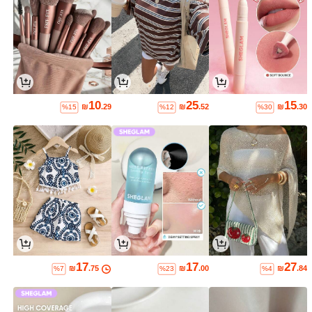
10
25
15
₪
.29
₪
.52
₪
.30
%15
%12
%30
17
17
27
₪
.75
₪
.00
₪
.84
%7
%23
%4