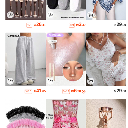
26
3
29
₪
.41
₪
.37
₪
.00
%5
%9
41
6
29
₪
.65
₪
.30
₪
.00
%15
%43