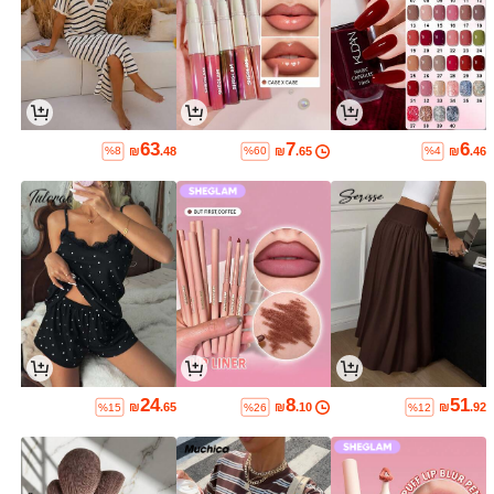
63
7
6
₪
.48
₪
.65
₪
.46
%8
%60
%4
24
8
51
₪
.65
₪
.10
₪
.92
%15
%26
%12