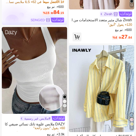
1# الأفضل مبيعا
في 62+ ILS ملابس نسائية من قطعتين
11
600+. تم بيع
84
%15
₪
.15
Zivah
Zivah شال مثير متعدد الاستخدامات من ا
SDNGED
لأكريليك، بتصميم كشكش على الكتف ويا
120+ يقول "أنيق"
قة على شكل V، مناسب للعطلات
600+. تم بيع
27
%4
₪
.84
20
#ملابس غير رسمية
1# الأفضل مبيعا
في 2~18 ILS المرأة تانك قمم & كاميس
60+ يقول "بدون رائحة"
DAZY ملابس علوية تانك نسائي صيفي كا
5
جوال متعدد الاستخدامات بلون موحد
1# الأفضل مبيعا
1# الأفضل مبيعا
في 2~18 ILS المرأة تانك قمم & كاميس
في 2~18 ILS المرأة تانك قمم & كاميس
3.9k+. تم بيع
60+ يقول "بدون رائحة"
60+ يقول "بدون رائحة"