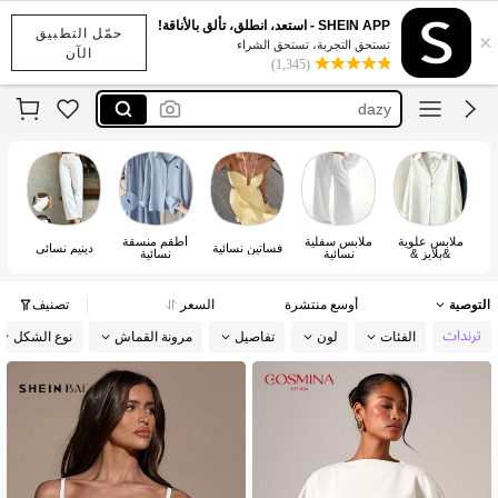
maija
SHEIN APP - استعد، انطلق، تألق بالأناقة!
حمّل التطبيق
×
motf
تستحق التجربة، تستحق الشراء
الآن
(1,345)
dazy
anewsta
kpytomoa
maija
motf
ملابس علوية
ملابس سفلية
أطقم منسقة
ملا
فساتين نسائية
دينيم نسائي
&بلايز &
نسائية
نسائية
تيشيرتات نسائية
التوصية
أوسع منتشرة
السعر
تصنيف
الفئات
لون
تفاصيل
مرونة القماش
نوع الشكل