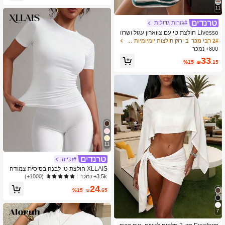
11
#גזרות גדולות
Livesso חולצת טי עם צווארון עגול ושרוו
לים ארוכים ומפוספסים לנשים, בגדי סתיו
2# רבי מכר
ב ירוק חולצות יומיומיות רב-תכליתיות
800+ נמכר
33
%15
₪
.15
11
#נקייה
XLLAIS חולצת טי לבנה בסיסית צמודה
עם צוואון עגול ושרוול קצר, סגנון ספורטיב
3.5k+ נמכר
(1000+)
י יומיומי לנשים, לקיץ
24
%15
₪
.65
7