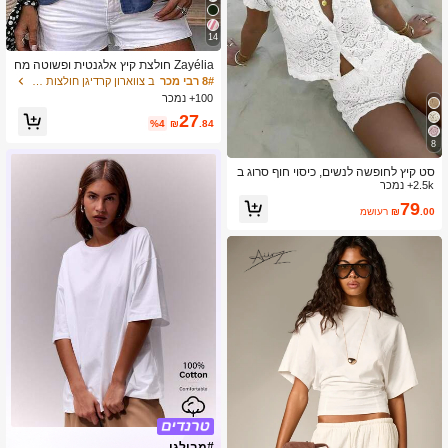
14
Zayélia חולצת קיץ אלגנטית ופשוטה מח
ומר ארוג חלק לנשים, חולצת עבודה
8# רבי מכר
ב צווארון קרדיגן חולצות נשים, חולצות & טי
100+ נמכר
27
%4
₪
.84
8
סט קיץ לחופשה לנשים, כיסוי חוף סרוג ב
2.5k+ נמכר
חוט רשת עם חלונות חלולים וסגנון סקסי,
שרוול קצר + מכנסיים קצרים, סט 2 חלקי
79
.00
₪
משוער
ם - סט חופשה לנשים 2 חלקים, כיסוי סרו
ג לאאוטפיט למועדון לילה, סגנון צמוד ס
קסי לבן, בוהו שיק
#מבולגן