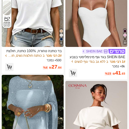
8
30
בד כותנה טהורה, 100% כותנה, חולצת
SHEIN BAE
טי לנשים, טופ לנשים, טופ לבן, שרוול קצ
2# רבי מכר
ב כותנה חולצות נשים, חולצות & טי
SHEIN BAE בגד גוף מינימליסטי בצבע
ר לנשים, צוואון V, אביב/קיץ - חולצת טי ל
500+ נמכר
אחיד לנשים, קז'ואל יומיומי, קיץ
1# רבי מכר
ב ללא גב בגדי גוף לנשים
בנה יומיומית, נושמת
27
8k+ נמכר
%4
₪
.84
41
%15
₪
.65