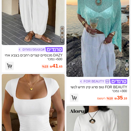
17
#בוטומס נפוחים
DAZY מכנסיים קצרים רחבים בצבע אחי
500+ נמכר
ד לנשים, מכנסי קיץ קז'ואל דקים
41
%15
₪
.65
24
FOR BEAUTY
FOR BEAUTY טופ סרוג קיץ חדש לנשי
300+ נמכר
ם, סגנון יומיומי, צבע ירוק בהיר חלק, כיסו
י כתפיים רחב, סגנון בוהמי, מתאים לחוף
35
.10
₪
%10
משוער
וחופשה, לבוש ריזורט