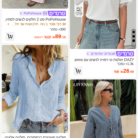
13
PoPoHouse
PoPoHouse סט 2 חלקים לנשים לסתיו,
צבע אחיד, כותנה, חולצה קז'ואל עם צווא
3# רבי מכר
ב נוח. תלבושות שני חלקים לנשים
ון ושרוול ארוך ומכנסיים רחבים ומשוחררי
300+ נמכר
ם, ורוד אלגנטי
89
.10
₪
%10
משוער
28
#בגדים יומיומיים
DAZY חולצת טי רפויה לנשים עם צוואון
1.3k+ נמכר
עגול, שרוולים עם תפר תחרה, סגנון קז'וא
ל אלגנטי, פולאובר קיץ, ביזנס קז'ואל
26
%8
₪
.68
14
חולצה מעוטרת בכפתורים, חולצה אלגנט