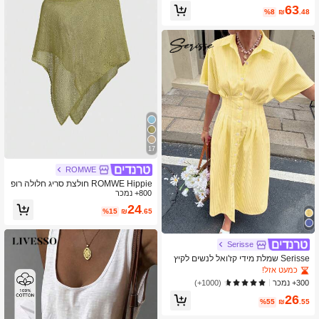
63
%8
₪
.48
17
ROMWE
ROMWE Hippie חולצת סריג חלולה רופ
800+ נמכר
פת לנשים, מתאימה לחופשת חוף
24
%15
₪
.65
Serisse
Serisse שמלת מידי קז'ואל לנשים לקיץ
עם פסים, שרוולי עטלף וכיסות, לסילבסט
כמעט אזל!
ר
300+ נמכר
(1000+)
26
%55
₪
.55