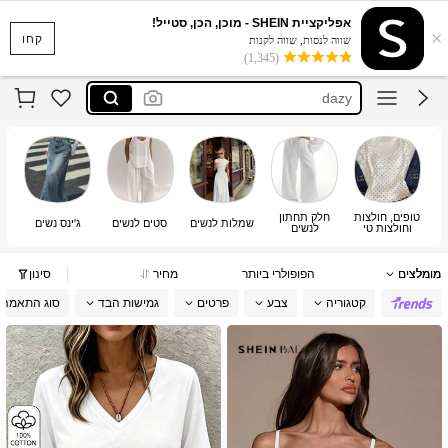
musera
אפליקציית SHEIN - מוכן, הכן, סטייל!
×
motf
קחו
שווה לנסות, שווה לקנות
(1,345)
dazy
motf שמלות
maija
musera
motf
טופים, חולצות
חלק תחתון
שמלות לנשים
סטים לנשים
ג'ינס נשים
סר
וחולצות טי
לנשים
מומלצים
הפופולרי ביותר
מחיר
סינון
קטגוריה
צבע
פרטים
גמישות הבד
סוג התאמה