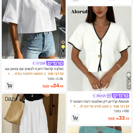
17
#נקייה
חולצה קז'ואל רחבה לנשים עם צוואון עגו
ל ושרוול קצר, לבן, קיץ
1# רבי מכר
ב חופשה חולצות בסיסיות
1.6k+ נמכר
24
%15
₪
.65
14
Aloruh
Aloruh קרדיגן דק ואלגנטי רטרו רומנטי ל
נשים עם רקמת שן כלבים
1# רבי מכר
ב סגנון פטיט סריגים לנשים
700+ נמכר
33
%15
₪
.15