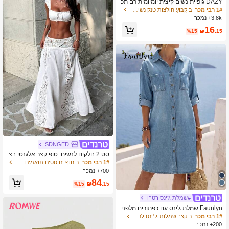
DAZY גופיית נשים קיצית יומיומית רב-תכ
ליתית בצבע אחיד
1# רבי מכר
ב קָבוּעַ חולצות טנק נשים & Camis
3.8k+ נמכר
16
%15
₪
.15
SDNGED
סט 2 חלקים לנשים: טופ קצר אלגנטי בצ
בע אחיד & חצאית עם טלאי תחרה, לבן
1# רבי מכר
ב חוף ים סטים תואמים של שני חלקים
קיצי, Vacationcore
700+ נמכר
84
%15
₪
.15
#שמלת ג'ינס רטרו
Faunlyn שמלת ג'ינס עם כפתורים מלפני
ם וגזרה קז'ואלית יומיומית לנשים
1# רבי מכר
ב קצר שמלות ג 'ינס לנשים
200+ נמכר