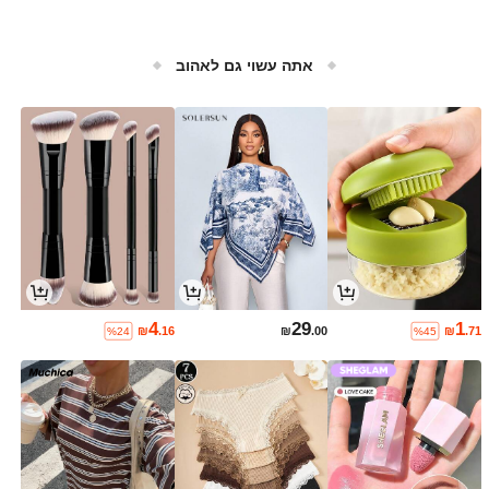
אתה עשוי גם לאהוב
4
29
1
₪
.16
₪
.00
₪
.71
%24
%45