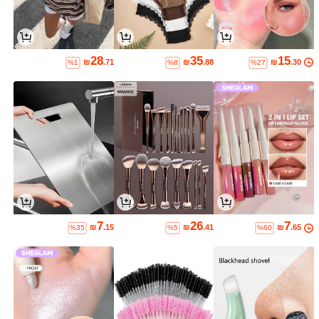
28
35
15
₪
.71
₪
.88
₪
.30
%1
%8
%27
7
26
7
₪
.15
₪
.41
₪
.65
%35
%5
%60