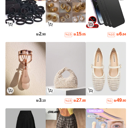
2
15
6
₪
.90
₪
.05
₪
.84
%15
%10
3
27
49
₪
.10
₪
.88
₪
.90
%15
%1