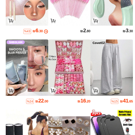
6
2
3
₪
.30
₪
.80
₪
.30
%43
22
16
41
₪
.00
₪
.20
₪
.65
%24
%15