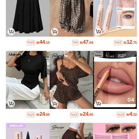
44
47
12
₪
.10
₪
.04
₪
.75
%10
%4
%42
24
24
4
₪
.65
₪
.65
₪
.32
%15
%15
%10