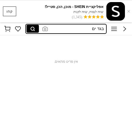
אפליקציית SHEIN - מוכן, הכן, סטייל!
×
סקוישים
קחו
שווה לנסות, שווה לקנות
(1,345)
anewsta שמלות
בגד ים
חצאיות
חולצות נשים
סקוישים
אין פריט מתאים.
anewsta שמלות