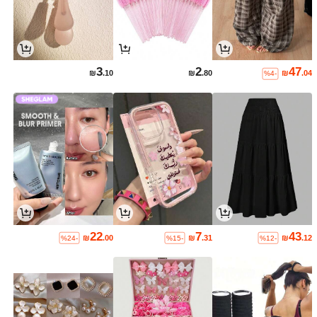
3
2
47
₪
.10
₪
.80
₪
.04
%4-
22
7
43
₪
.00
₪
.31
₪
.12
%24-
%15-
%12-