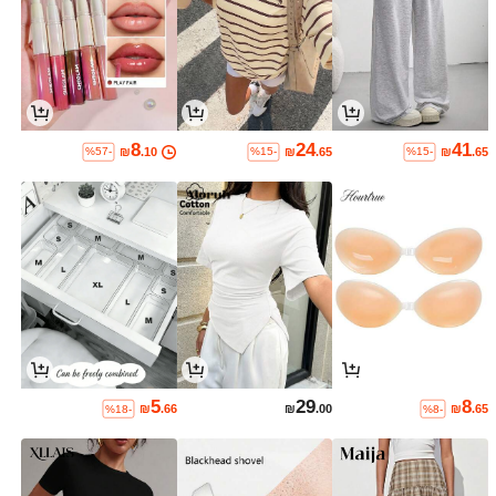
8
24
41
₪
.10
₪
.65
₪
.65
%57-
%15-
%15-
5
29
8
₪
.66
₪
.00
₪
.65
%18-
%8-