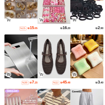
15
16
2
₪
.05
₪
.20
₪
.90
%15-
7
45
3
₪
.15
₪
.48
₪
.40
%35-
%11-