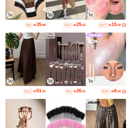
35
25
15
₪
.88
₪
.52
₪
.30
%8-
%12-
%27-
51
26
6
₪
.92
₪
.41
₪
.30
%12-
%5-
%43-