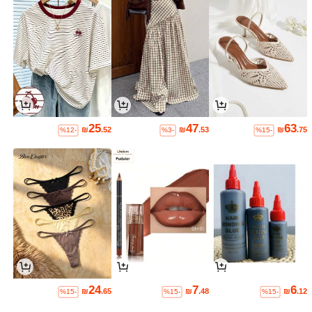
25
47
63
₪
.52
₪
.53
₪
.75
%12-
%3-
%15-
24
7
6
₪
.65
₪
.48
₪
.12
%15-
%15-
%15-