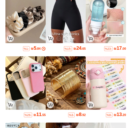
5
24
17
₪
.84
₪
.65
₪
.00
%1-
%15-
%23-
11
8
13
₪
.55
₪
.92
₪
.20
%26-
%3-
%9-