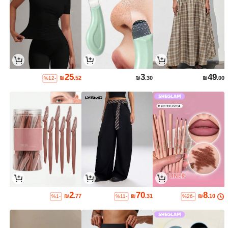
25
3
49
₪
.52
₪
.30
₪
.00
%12-
2
70
8
₪
.77
₪
.31
₪
.10
%1-
%11-
%26-