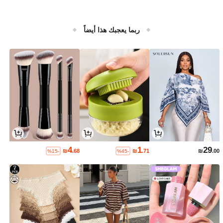
ربما يعجبك هذا أيضاً
4
1
29
₪
.68
₪
.71
₪
.00
%15-
%45-