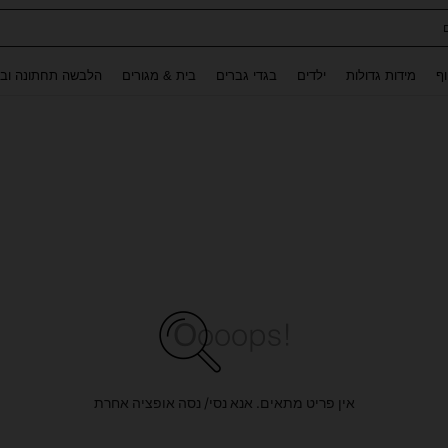
ת נשים
Use up and down arrow keys to חיפוש אחרון and לחפש ולמצוא. Press Enter to select.
וף
מידות גדולות
ילדים
בגדי גברים
בית & מגורים
הלבשה תחתונה ובג
אין פריט מתאים. אנא נסי/ נסה אופציה אחרת