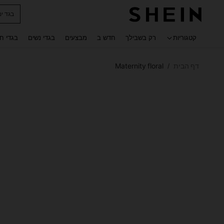
חולצו
 navigate search
קטגוריות
רק בשבילך
חדש ב
מבצעים
בגדי נשים
בגדי ח
דף הבית
Maternity floral
/