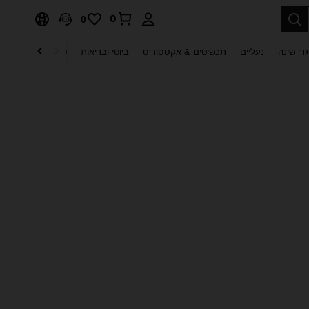
0
0
די שינה
נעליים
תכשיטים & אקססוריס
ביוטי ובריאות
טקסטיל לבית
ט