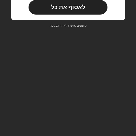
לאסוף את כל
משתמש חדש
33
קופון מוצר
%הנחה
מוגבל ל-₪270
קופונים אושרו לאחר הכניסה
הזמנות ₪486+
מוגבל בזמן
משתמש חדש
31
קופון מוצר
%הנחה
מוגבל ל-₪539
הזמנות ₪745+
מוגבל בזמן