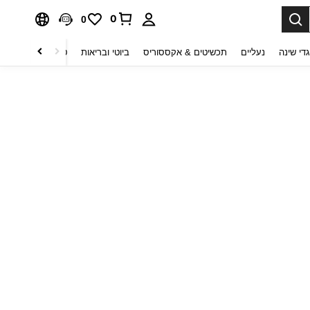
0
0
די שינה
נעליים
תכשיטים & אקססוריס
ביוטי ובריאות
טקסטיל לבית
ט