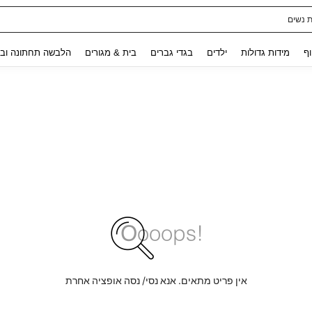
ת נשים
Use up and down arrow keys to חיפוש אחרון and לחפש ולמצוא. Press Enter to select.
וף
מידות גדולות
ילדים
בגדי גברים
בית & מגורים
הלבשה תחתונה ובג
אין פריט מתאים. אנא נסי/ נסה אופציה אחרת