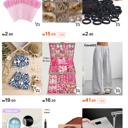
2
15
2
₪
.80
₪
.05
₪
.90
-15%
19
16
41
₪
.00
₪
.20
₪
.65
-15%