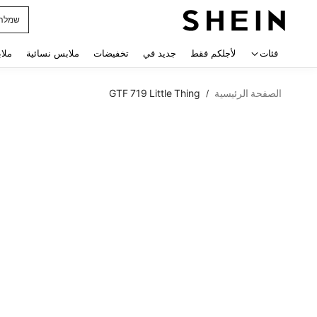
horts
 navigate search
فئات
لأجلكم فقط
جديد في
تخفيضات
ملابس نسائية
ملا
الصفحة الرئيسية
GTF 719 Little Thing
/