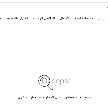
Glowmode Biker S
Use up and down arrow keys to البحث الأخير and البحث والعثور. Press Enter to select.
بس بحر
مقاسات كبيرة
الأطفال
الملابس الرجالية
المنزل والمعيشة
م
لا يوجد منتج متطابق. يرجى المحاولة عبر خيارات أخرى.