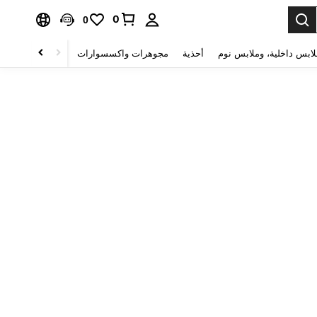
0
0
لابس داخلية، وملابس نوم
أحذية
مجوهرات واكسسوارات
الصحة & الجمال