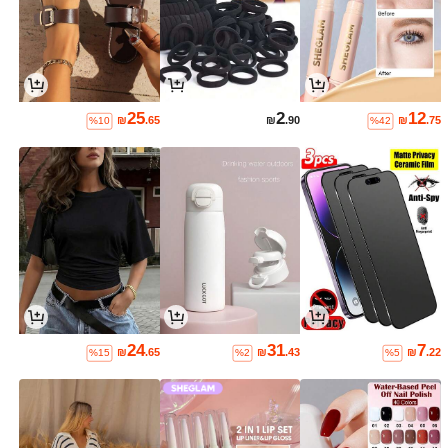
25
2
12
₪
.65
₪
.90
₪
.75
%10
%42
24
31
7
₪
.65
₪
.43
₪
.22
%15
%2
%5