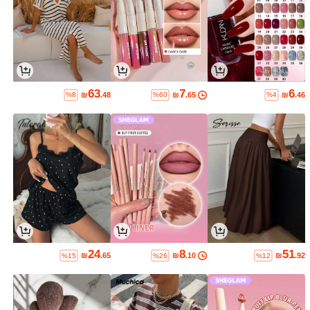
63
7
6
₪
.48
₪
.65
₪
.46
%8
%60
%4
24
8
51
₪
.65
₪
.10
₪
.92
%15
%26
%12