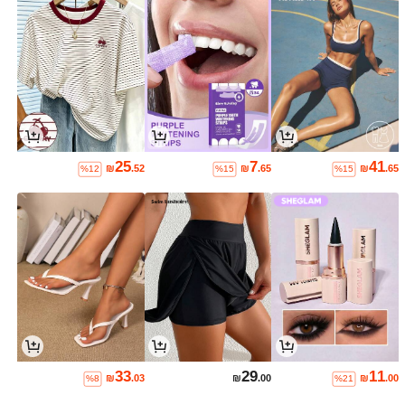
25
7
41
₪
.52
₪
.65
₪
.65
%12
%15
%15
33
29
11
₪
.03
₪
.00
₪
.00
%8
%21