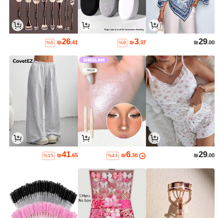
26
3
29
₪
.41
₪
.37
₪
.00
%5
%9
41
6
29
₪
.65
₪
.30
₪
.00
%15
%43