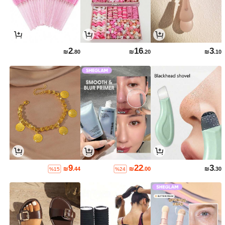
2
16
3
₪
.80
₪
.20
₪
.10
9
22
3
₪
.44
₪
.00
₪
.30
%15
%24