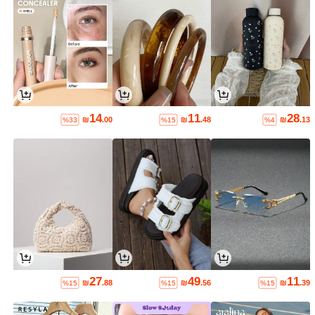
14
11
28
₪
.00
₪
.48
₪
.13
%33
%15
%4
27
49
11
₪
.88
₪
.56
₪
.39
%15
%15
%15