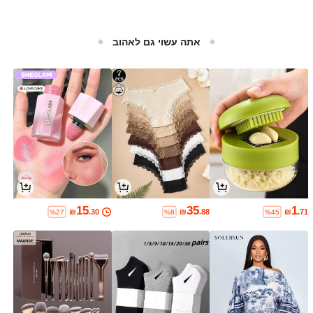
אתה עשוי גם לאהוב
15
35
1
₪
.30
₪
.88
₪
.71
%27
%8
%45