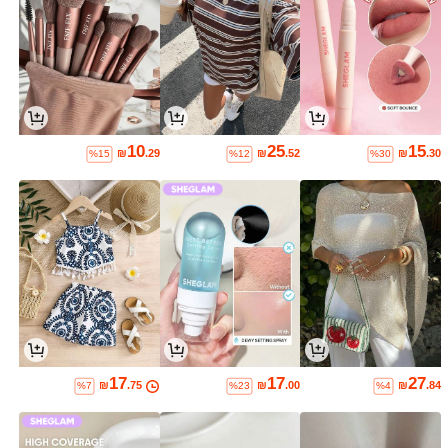
10
25
15
₪
.29
₪
.52
₪
.30
%15
%12
%30
17
17
27
₪
.75
₪
.00
₪
.84
%7
%23
%4