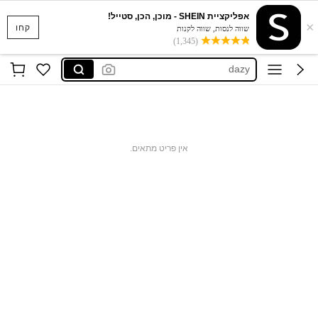
motf
אפליקציית SHEIN - מוכן, הכן, סטייל!
×
musera
קחו
שווה לנסות, שווה לקנות
(1,345)
dazy
shein tall
maija
motf
musera
אין פריט מתאים.