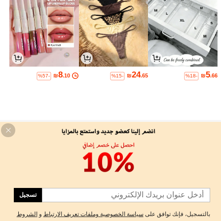
8
24
5
₪
.10
₪
.65
₪
.66
%57-
%15-
%18-
-MOTF SILK TANK TOPS & CAMIS
Here at MOTF, we are here to create a premium quality silk
collection that gives classic attire for everyone, starting with our
premium mulberry silk tank tops and camis. We offer a high end
designer fashion that manufactures classic clothing with premium
تسجيل
quality...
بالتسجيل، فإنك توافق على
سياسة الخصوصية وملفات تعريف الارتباط
و
الشروط