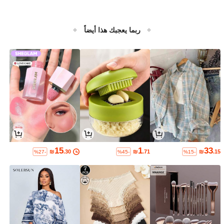
ربما يعجبك هذا أيضاً
15
1
33
₪
.30
₪
.71
₪
.15
%27-
%45-
%15-