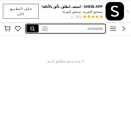
SHEIN APP - استعد، انطلق، تألق بالأناقة!
حمّل التطبيق
×
shein tall
تستحق التجربة، تستحق الشراء
الآن
(1,345)
motf
anewsta
dazy
فستان اكمام طويله
shein tall
.لا يوجد منتج متطابق أخرى
motf