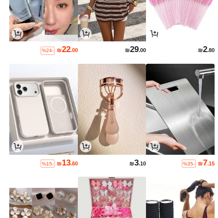
22
29
2
₪
.00
₪
.00
₪
.80
%24-
13
3
7
₪
.60
₪
.10
₪
.15
%15-
%35-