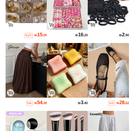
15
16
2
₪
.05
₪
.20
₪
.90
%15-
54
3
28
₪
.28
₪
.40
₪
.62
%8-
%3-