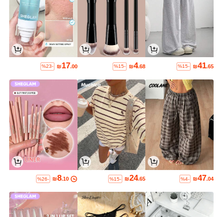
17
4
41
₪
.00
₪
.68
₪
.65
%23-
%15-
%15-
8
24
47
₪
.10
₪
.65
₪
.04
%26-
%15-
%4-