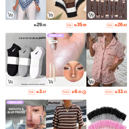
29
35
26
₪
.00
₪
.88
₪
.82
%8-
%4-
3
6
33
₪
.37
₪
.30
₪
.15
%9-
%43-
%15-