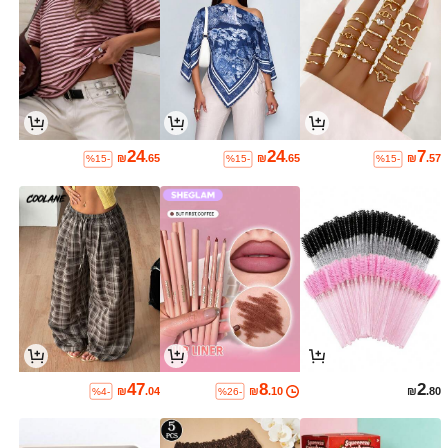
24
24
7
₪
.65
₪
.65
₪
.57
%15-
%15-
%15-
47
8
2
₪
.04
₪
.10
₪
.80
%4-
%26-