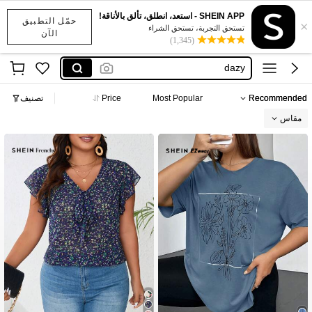
فساتين قياس كبير
SHEIN APP - استعد، انطلق، تألق بالأناقة!
حمّل التطبيق
×
motf
تستحق التجربة، تستحق الشراء
الآن
(1,345)
dazy
anewsta
maija
Recommended
Most Popular
Price
تصنيف
فساتين قياس كبير
مقاس
motf