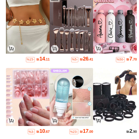
14
26
7
₪
.11
₪
.41
₪
.70
%15-
%5-
%50-
10
17
2
₪
.67
₪
.00
₪
.90
%3-
%23-