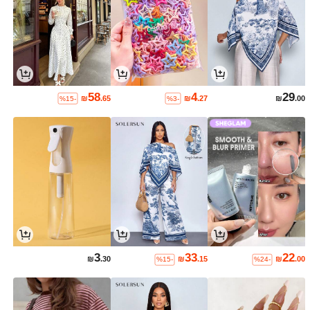
58
4
29
₪
.65
₪
.27
₪
.00
%15-
%3-
3
33
22
₪
.30
₪
.15
₪
.00
%15-
%24-