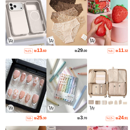
13
29
11
₪
.60
₪
.00
₪
.32
%15-
%8-
25
3
24
₪
.30
₪
.70
₪
.91
%8-
%15-