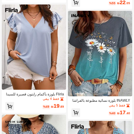
22
%55
₪
.05
Flirla بلوزة بأكمام رايتون قصيرة للسيدا
ت ذوات المقاسات الكبيرة مع دانتيل و زين
فقط 4 بيقي
INAWLY بلوزة نسائية مطبوعة بالفراشا
ة الأبهر الرقيق للصيف
ت والأزهار مقاس كبير، تيشيرتات مطبوع
19
فقط 5 بيقي
%49
₪
.89
ة للسيدات
17
%40
₪
.40