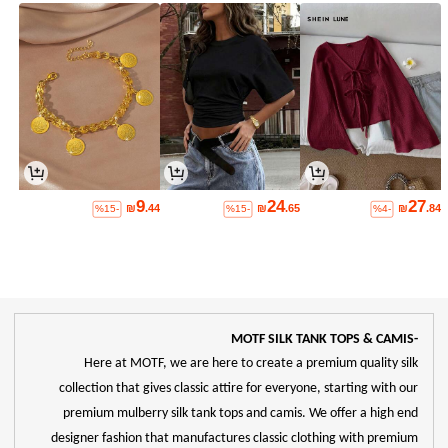
9
24
27
₪
.44
₪
.65
₪
.84
%15-
%15-
%4-
-MOTF SILK TANK TOPS & CAMIS
Here at MOTF, we are here to create a premium quality silk
collection that gives classic attire for everyone, starting with our
premium mulberry silk tank tops and camis. We offer a high end
designer fashion that manufactures classic clothing with premium