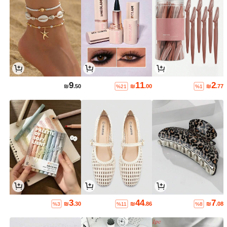
9
11
2
₪
.50
₪
.00
₪
.77
%21
%1
3
44
7
₪
.30
₪
.86
₪
.08
%3
%11
%8