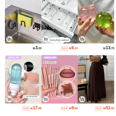
3
6
13
₪
.20
₪
.14
₪
.70
%11
17
9
51
₪
.00
₪
.00
₪
.92
%23
%18
%12