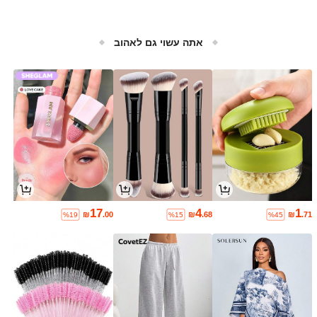
אתה עשוי גם לאהוב
17
4
1
₪
.00
₪
.68
₪
.71
%19
%15
%45