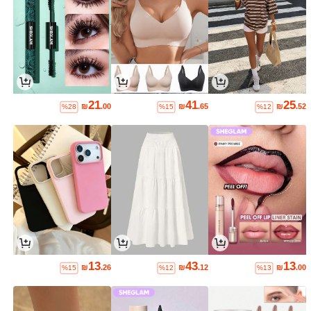
21
41
25
₪
.00
₪
.65
₪
.52
%28
%15
%12
13
43
13
₪
.26
₪
.12
₪
.00
%15
%12
%13