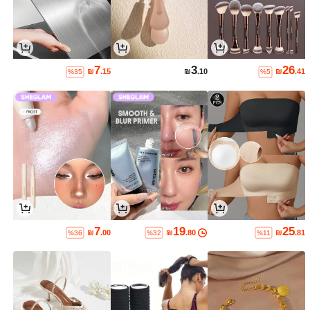
7
3
26
₪
.15
₪
.10
₪
.41
%35
%5
7
19
25
₪
.00
₪
.80
₪
.81
%36
%32
%11