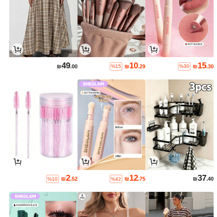
49
10
15
₪
.00
₪
.29
₪
.30
%15
%30
2
12
37
₪
.52
₪
.75
₪
.40
%10
%42