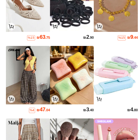
63
2
9
₪
.75
₪
.90
₪
.44
%15
%15
47
3
4
₪
.04
₪
.40
₪
.80
%4