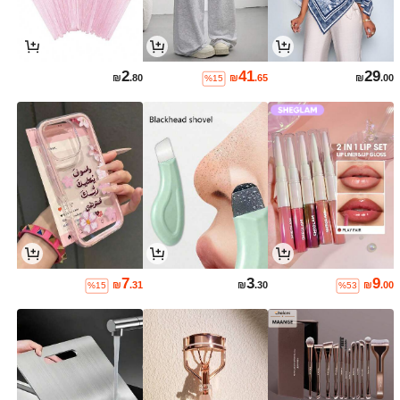
2
41
29
₪
.80
₪
.65
₪
.00
%15
7
3
9
₪
.31
₪
.30
₪
.00
%15
%53