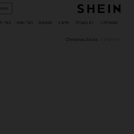
חולצו
 navigate search
קטגוריות
רק בשבילך
חדש ב
מבצעים
בגדי נשים
בגדי ח
דף הבית
Christmas Socks
/