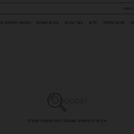
ת נשים
Use up and down arrow keys to חיפוש אחרון and לחפש ולמצוא. Press Enter to select.
וף
מידות גדולות
ילדים
בגדי גברים
בית & מגורים
הלבשה תחתונה ובג
אין פריט מתאים. אנא נסי/ נסה אופציה אחרת