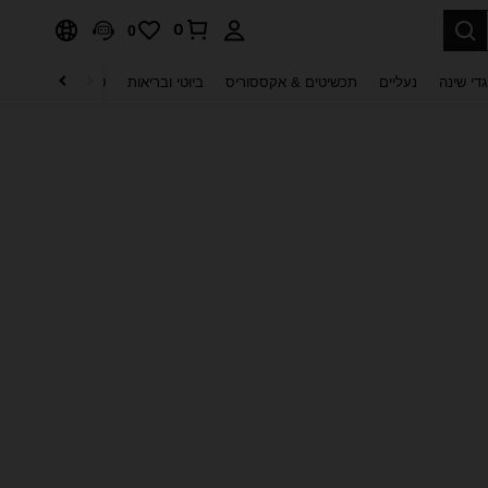
0
0
די שינה
נעליים
תכשיטים & אקססוריס
ביוטי ובריאות
טקסטיל לבית
ט