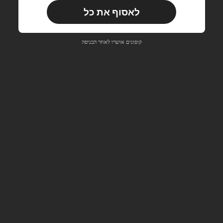
לאסוף את כל
משתמש חדש
33
קופון מוצר
%הנחה
מוגבל ל-₪270
קופונים אושרו לאחר הכניסה
הזמנות ₪486+
מוגבל בזמן
משתמש חדש
31
קופון מוצר
%הנחה
מוגבל ל-₪539
הזמנות ₪745+
מוגבל בזמן