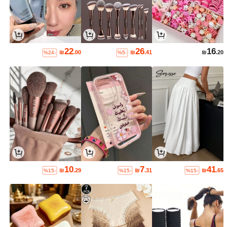
22
26
16
₪
.00
₪
.41
₪
.20
%24-
%5-
10
7
41
₪
.29
₪
.31
₪
.65
%15-
%15-
%15-