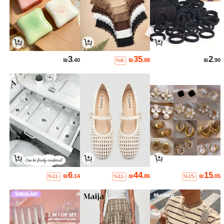
3
35
2
₪
.40
₪
.88
₪
.90
%8-
6
44
15
₪
.14
₪
.86
₪
.05
%11-
%11-
%15-