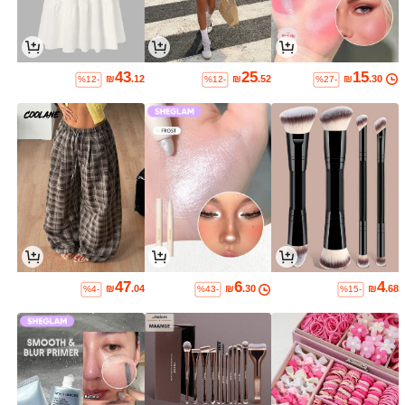
43
25
15
₪
.12
₪
.52
₪
.30
%12-
%12-
%27-
47
6
4
₪
.04
₪
.30
₪
.68
%4-
%43-
%15-