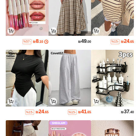
8
49
24
₪
.10
₪
.00
₪
.65
%57-
%15-
24
41
37
₪
.65
₪
.65
₪
.40
%15-
%15-