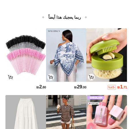
ربما يعجبك هذا أيضاً
2
29
1
₪
.80
₪
.00
₪
.71
%45-