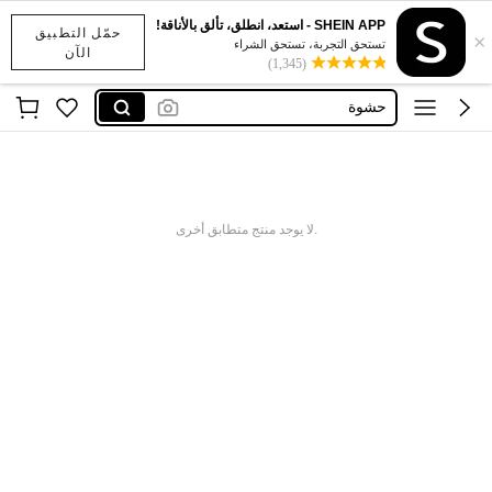
SHEIN APP - استعد، انطلق، تألق بالأناقة!
حمّل التطبيق
×
دزني
تستحق التجربة، تستحق الشراء
الآن
(1,345)
cirelle
حشوة
بات مان
بتمان
دزني
.لا يوجد منتج متطابق أخرى
cirelle