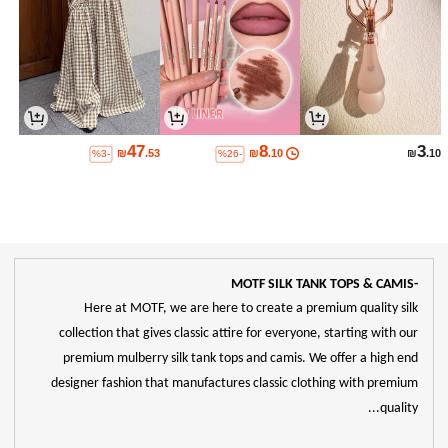
47
8
3
₪
.53
₪
.10
₪
.10
%3-
%26-
-MOTF SILK TANK TOPS & CAMIS
Here at MOTF, we are here to create a premium quality silk
collection that gives classic attire for everyone, starting with our
premium mulberry silk tank tops and camis. We offer a high end
designer fashion that manufactures classic clothing with premium
quality...