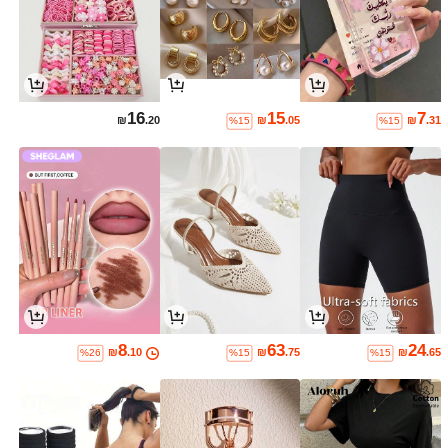
16
15
7
₪
.20
₪
.05
₪
.31
%15
%15
8
63
24
₪
.10
₪
.75
₪
.65
%26
%15
%15