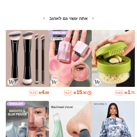
אתה עשוי גם לאהוב
4
15
1
₪
.68
₪
.30
₪
.71
%15
%27
%45