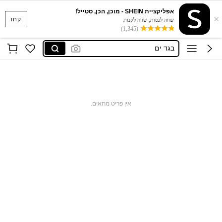
אפליקציית SHEIN - מוכן, הכן, סטייל!
×
סקוישים
קחו
שווה לנסות, שווה לקנות
(1,345)
anewsta שמלות
בגד ים
חצאיות
חולצות נשים
סקוישים
אין פריט מתאים.
anewsta שמלות