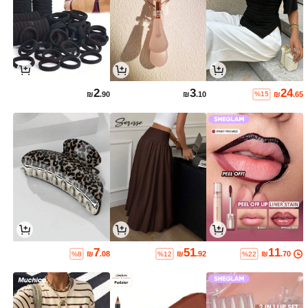
2
3
24
₪
.90
₪
.10
₪
.65
%15
7
51
11
₪
.08
₪
.92
₪
.70
%8
%12
%22