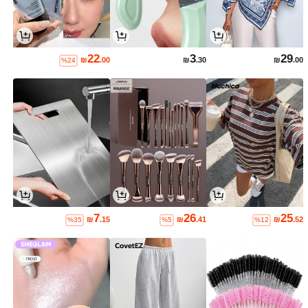
22
3
29
₪
.00
₪
.30
₪
.00
%24
7
26
25
₪
.15
₪
.41
₪
.52
%35
%5
%12