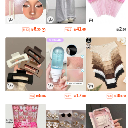
6
41
2
₪
.30
₪
.65
₪
.80
%43
%15
5
17
35
₪
.06
₪
.00
₪
.88
%6
%23
%8