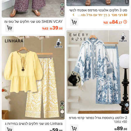
5
סט 3 חלקים אלגנטי מודפס אופנתי לנשי
ם במידה גדולה לאביב וקיץ
8# רבי מכר
ב רַך יחד עם גודל Co-Ords
84
SHEIN VCAY סט שני חלקים של טופ ומ
%5
₪
.17
כנסיים פרחוניים במידות גדולות
39
%43
₪
.00
22
2 יח'\סט בתוספת גודל כפתור קדמי מודפ
50+ נמכר
ס עם שרוול ארוך תלבושת מזדמנת
Linhara סט שני חלקים לנשים במידות ג
89
דולות, חולצה עם פפיון בצבע אחיד ומכנ
59
₪
.00
₪
.00