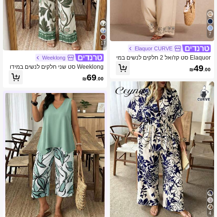
7
17
Elaquor CURVE
Elaquor סט קז'ואל 2 חלקים לנשים במי
Weeklong
דה גדולה: טופ עם הדפס פרחים וצווארון
49
Weeklong סט שני חלקים לנשים במידו
₪
.00
עגול ומכנסיים רחבים
ת גדולות עם הדפס פרחוני, קישוט כפתור
69
₪
.00
ים, לחופשה קז'ואלית, אביב/קיץ
4