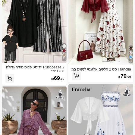
21
13
Rusticease 2 יח'\סט פלוס מידה גדולה
Franclia סט 2 חלקים אלגנטי לנשים במ
50+ נמכר
עם צווארון V מוצק מכנסיים קצרים עם ש
ידות גדולות, אופנת קיץ, שמלה וז'קט שיפ
79
רוולים קצרים ומכנסיים הדפסה על כל קצ
₪
.00
69
ון פרחוניים עדינים
₪
.00
ה התלבושת לחופשות פנאי, לקיץ