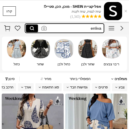
cosyjoli
אפליקציית SHEIN - מוכן, הכן, סטייל!
×
firerie curve
קחו
שווה לנסות, שווה לקנות
(1,345)
enliva
emery rose curve
dazy curve
cosyjoli
firerie curve
ריבוי צבעים
שחור ולבן
כחול ולבן
שחור
כחול
מומלצים
הפופולרי ביותר
מחיר
סינון
צבע
פרטים
גמישות הבד
סוג התאמה
אורך
הרכב בד