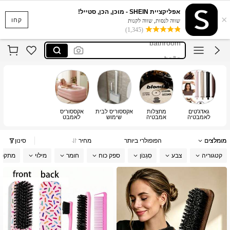
laundry basket
אפליקציית SHEIN - מוכן, הכן, סטייל!
×
cirelle
קחו
שווה לנסות, שווה לקנות
(1,345)
bathroom
baño
シャワーカーテン
laundry basket
cirelle
גאדג'טים
מחצלות
אקססוריס לבית
אקססוריס
לאמבטיה
אמבטיה
שימוש
לאמבט
מומלצים
הפופולרי ביותר
מחיר
סינון
קטגוריה
צבע
סִגְנוֹן
ספק כוח
חומר
מילוי
מתקפל