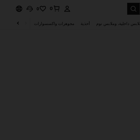
0
0
لابس داخلية، وملابس نوم
أحذية
مجوهرات واكسسوارات
الصحة & الجمال