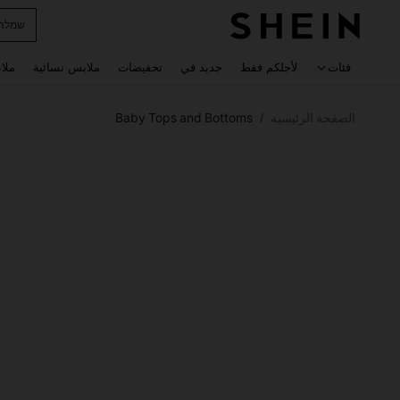
horts
 navigate search
فئات
لأجلكم فقط
جديد في
تخفيضات
ملابس نسائية
ملا
الصفحة الرئيسية
Baby Tops and Bottoms
/