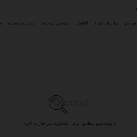
Glowmode Biker S
Use up and down arrow keys to البحث الأخير and البحث والعثور. Press Enter to select.
بس بحر
مقاسات كبيرة
الأطفال
الملابس الرجالية
المنزل والمعيشة
م
لا يوجد منتج متطابق. يرجى المحاولة عبر خيارات أخرى.