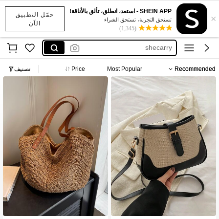
offsoul
SHEIN APP - استعد، انطلق، تألق بالأناقة!
حمّل التطبيق
×
motf
تستحق التجربة، تستحق الشراء
الآن
(1,345)
shecarry
lrcwy
magic cik
Recommended
Most Popular
Price
تصنيف
offsoul
motf