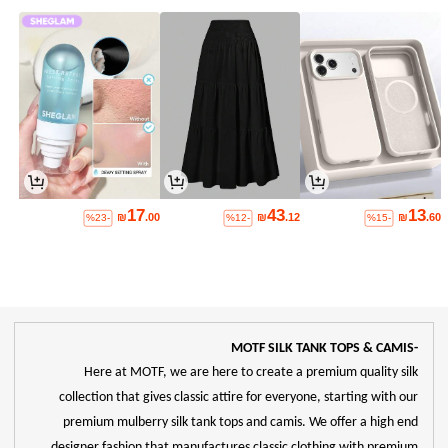
17
43
13
₪
.00
₪
.12
₪
.60
%23-
%12-
%15-
-MOTF SILK TANK TOPS & CAMIS
Here at MOTF, we are here to create a premium quality silk
collection that gives classic attire for everyone, starting with our
premium mulberry silk tank tops and camis. We offer a high end
designer fashion that manufactures classic clothing with premium