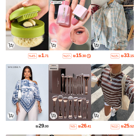
1
15
33
₪
.71
₪
.30
₪
.15
%45-
%27-
%15-
29
26
25
₪
.00
₪
.41
₪
.52
%5-
%12-