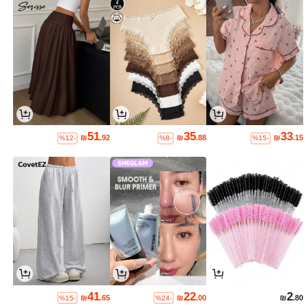
51
35
33
₪
.92
₪
.88
₪
.15
%12-
%8-
%15-
41
22
2
₪
.65
₪
.00
₪
.80
%15-
%24-