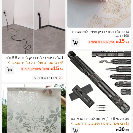
טפט תלת-ממדי דביק עצמי, לשימוש בית
100+ נמכר
י יוקרתי, ניתן להסרה, סגנון אמריקאי, לח
דר שינה, לסלון, עיטור קיר רקע לטלוויזיה,
15
.01
₪
%5
3 ימים אחרונים
מדבקה לשיפוץ רהיטים, מתנה לבית חד
ש
1 גליל כיסוי כבלים דביק לרצפה 5.5 ס"מ
X 300 ס"מ - מגן צינור הארכת כבלים - ש
4# רבי מכר
ב פוליוויניל כלוריד אביזרי חיווט
רוול כבלים, שומר על הבית או המשרד נק
15
.52
₪
%20
3 ימים אחרונים
י ומאורגן
2
מוכרים אחרים
עט טקטי 9 ב-1, מתנות לגברים אבא, גא
דג'טים מגניבים לגברים, רב-כלי מברג, מצ
8# רבי מכר
ב שיפוץ ועיצוב בית חדש ציוד מגן אישי
פן, פותחן בקבוקים, משרוקית, מילוי דיו
30
₪
.50