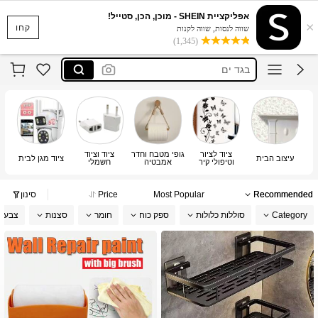
סקוישים
אפליקציית SHEIN - מוכן, הכן, סטייל!
×
anewsta שמלות
קחו
שווה לנסות, שווה לקנות
(1,345)
בגד ים
חצאיות
חולצות נשים
סקוישים
anewsta שמלות
ציוד לציור
גופי מטבח וחדר
ציוד וציוד
עיצוב הבית
ציוד מגן לבית
וטיפולי קיר
אמבטיה
חשמלי
Recommended
Most Popular
Price
סינון
Category
סוללות כלולות
ספק כוח
חומר
סצנות
צבע