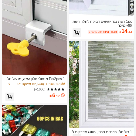
4
1pc רשת נגד יתושים דביקה לחלון, רשת
50+ נמכר
יתושים נגד חרקים לקיץ, רשת חלון נשלף
בלתי נראה נגד זבובים
14
.33
₪
%25
2 ימים אחרונים
1 Pc/2pcs מנעולי חלון הזזה, מנעול חלון
אבטחה מתכוונן, פקקי חלונות אלומיניום
8# רבי מכר
ב סַסגוֹנִיוּת אזעקת אבטחה
עם מפתח, מלחציים למנעול חלונות לחלו
(1000+)
נות דלת הזזה אופקיים
6
₪
.17
1 רול חלון פרטיות סרט , מזוגג מדבקות ל