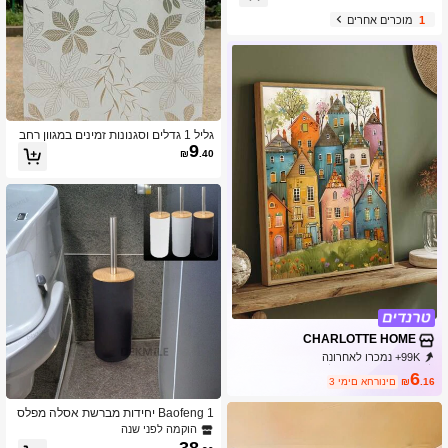
1
מוכרים אחרים
גליל 1 גדלים וסגנונות זמינים במגוון רחב
9
של PVC מוכתם 3D חלון זכוכית נצמדים
₪
.40
פרטיות בידוד מדבקות חלון למשרד מחסן
וסלון חדר שינה מטבח חדר אמבטיה דל
ת הזזה מזכוכית, חג המולד וקישוטי חג א
חרים
CHARLOTTE HOME
99K+ נמכרו לאחרונה
42K+ רכישה חוזרת
29K מנוי
6
.16
₪
3 ימים אחרונים
Baofeng 1 יחידות מברשת אסלה מפלס
טיק עם מכסה במבוק אופנתית וידית ארו
הוקמה לפני שנה
כה, מברשת ניקוי אסלה אטומה מינימליס