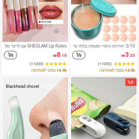
2/10 יחידות כיסויי פטמה בלתי נר
SHEGLAM Lip Rules עט ליינר וגל
אים רב-פעמיים, חלקים ללא תפרי
וס-Play Fair מותג יופי קוסמטיקה
8
3
₪
.10
₪
.23
ם ואנטי-החלקה, מתאימים למגוון
איפור לנשים ולנערות
אירועים, פריט חיוני לקיץ
(1000+)
(1000+)
4.0k+ נמכר לאחרונה
6.0k+ נמכר לאחרונה
%
8
-