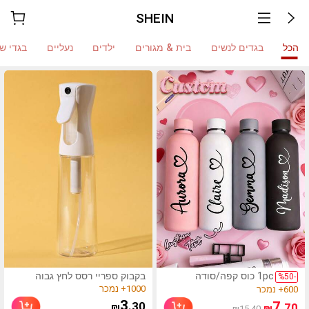
SHEIN
הכל
בגדים לנשים
בית & מגורים
ילדים
נעליים
בגדי ש
(1000+)
1pc כוס קפה/סודה
בקבוק ספריי רסס לחץ גבוה
(500+)
%
50
-
מפלדת אל-חלד
מקצועי 1 יחידה, 200ML/300ML,
1000+ נמכר
600+ נמכר
דו-שכבתית מותאמת
רסס עדין רציף אוטומטי בוואקום
(1000+)
(500+)
3
7
.30
.70
₪
₪
₪15.40