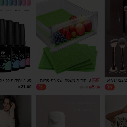
יומיומיות, יציאה
בוקר, ירקות,
חזרה לבית ה
סט 6/7/14/22/27/38
3 יחידות משטחי שמירת טריות
%
8
-
ות מצינור
לפירות וירקות, בטנות למגירות
21
5
.00
.06
₪
₪5.50
₪
ומיניום, כולל 21 מברשות
מקרר, משטחי מדף, משטחי
איפור דו-צדדיות + 1 תיק אחסון,
אחסון רב-פעמיים, עמידים
TPO, מתאים לעיצ
פ, מברשת
ללחות, מונעי החלקה, ניתנים
ק, מברשת
לשטיפה, חומר PU. למקרר,
בסלון ציפורניים ובב
נטור, מברשת
למטבח, למגירה, לשולחן, לארון
לציפורניים
 אפ, מברשת
נעליים, מתנה ליום האהבה, DIY,
יליינר,
חיסכון במקום
ת איפור
ים. חיוני