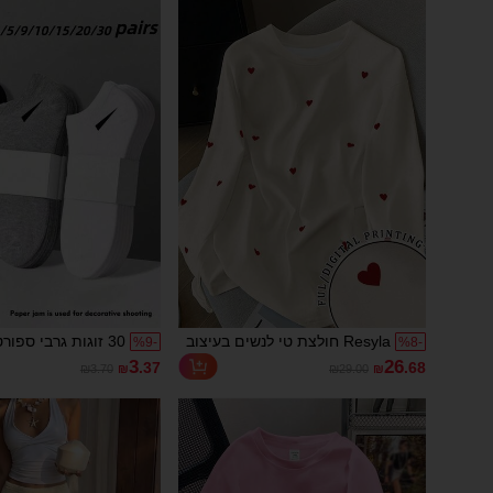
פריטי חובה לנסיעות
Resyla חולצת טי לנשים בעיצוב
30 זוגות גרבי ספורט
%
9
-
%
8
-
לבבות, בז', רבי מכר חדשה
שחור/לבן/אפור, גרב
3
26
.37
.68
₪3.70
₪
₪29.00
₪
אחידים בסגנון מינימ
מתאימים ללבישה יו
קז'ואל, זמין
לבית הספר