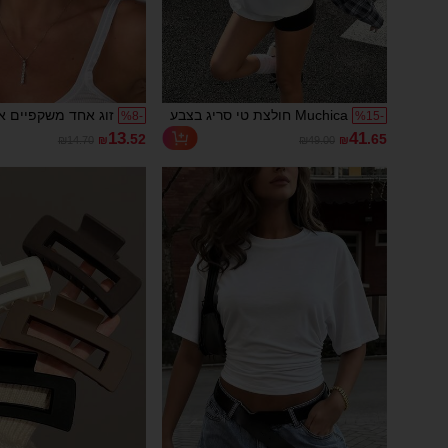
Muchica חולצת טי סריג בצבע
זוג אחד משקפיים א
%
8
-
%
15
-
ניגוד לנשים
קטנים עם חצי מסגר
13
41
.52
.65
₪14.70
₪
₪49.00
₪
בלעדי לטיולי חוף, 
בסגנון רחוב חיצוני,
רטרו רב-תכליתיים י