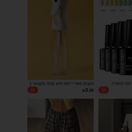
 חטיפים ודגנים,
מתנה מושלמת לאבא ליום האב
ספר
סט 7 יחידות לק ג'ל UV להסרה
בקבוק ספריי רסס לחץ גבוה מקצועי 1
בהשריה בצבעי מאקרון, 8 מ"ל, עמיד
יחידה, 200ML/300ML, רסס עדין
3
.30
₪
לאורך זמן, ללא עופרת, ללא HEMA ו-
רציף אוטומטי בוואקום בלחץ גבוה, כלי
וב ציפורניים קיצי,
לעיצוב שיער, מוצרי טיפוח שיער
עיצוב ציפורניים DIY, מתאים לשימוש
ואביזרים, פריט חיוני לטיפוח ויופי
ית, ציוד
למספרה ולנסיעות