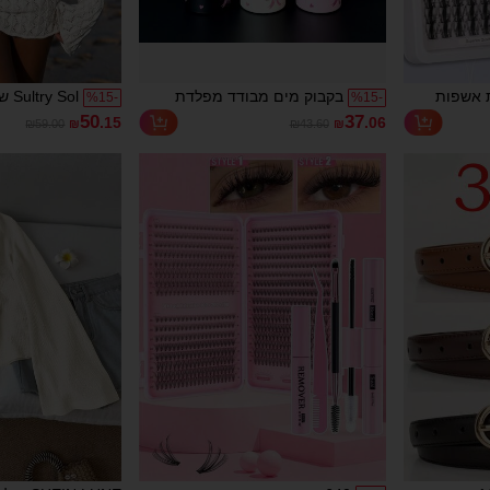
H יחידות אשפות
בקבוק מים מבודד מפלדת
 Sol
%
15
-
%
15
-
Fairy Las
אל-חלד בקיבולת גדולה 800
חוף לנשים לק
50
37
.15
.06
₪59.00
₪
₪43.60
₪
בקימור C, ריסי מנגה MIX 8-16
מ"ל, דוגמת קשת - כוס קפה רב
V, רשת שקו
בעיים
פעמית עם ידית ניידת וקשית
קשר וכפתור, 
ות ריסים
מתקפלת - מתנה אידיאלית
ארוך, סקסי, 
מלאכותיות בודדות DIY, קלות
למשפחה, חברים, אחיות,
צמודה, מיני, 
 לאיפור
חברות ועמיתים - ביצועי בידוד
מעולים