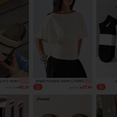
צמודים
,
LYSMO חולצה אופנתית לנשים
כפכפי בית ב
%
15
-
%
4
-
יים בצבעים
בצבע אחיד עם צווארון עגול,
סוליה שטוחה
42
27
.25
.84
₪49.70
₪
₪29.00
₪
ליסטי,
שרוולי עטלף ומות מחטוב
סלייד מתכוונ
מיומית
וולקרו מזמש 
אביב, נעלי ח
ב-2/10/18/20/30/40/60 יחידות
נעלי חוף, קז
(הערה: 2 יחידות = 1 זוג), חזרה
מתנה ליום ה
האהבה, לשימ