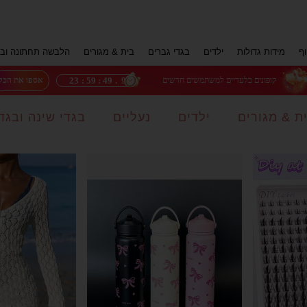
וף
מידות גדולות
ילדים
בגדי גברים
בית & מגורים
הלבשה תחתונה ובג
23
:
59
:
47
.
3
קופונים בלעדיים למשתמשים חדשים
אספו את הכל
ת & מגורים
ילדים
נעליים
בגדי שינה ובגד