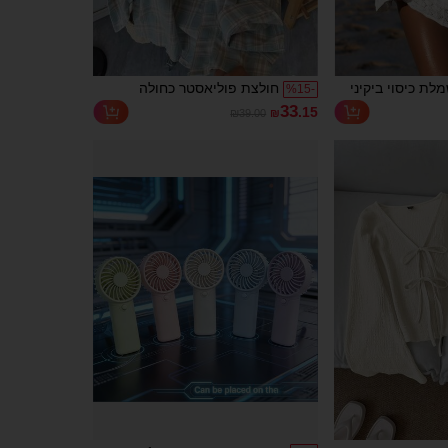
Sultry שמלת כיסוי ביקיני
חולצת פוליאסטר כחולה
%
15
-
יץ וחופשה, צוואון
משבצות עם שרוול ארוך
33
.15
₪39.00
₪
פה עם חיתוכים,
וכפתורים מקדימה לנשים, גזרה
קרושה, שרוול
רגילה, בגדי אביב, סגנון קליל
צבע חלק, גזרה
סריג, לריזורט