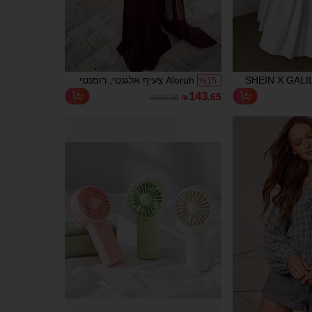
SHEIN X GALIL
Aloruh צעיף אלגנטי, רומנטי
%
15
-
 וגבוהה בצבע לבן
ואופנתי בצבע ערמוני מבד
143
.65
₪169.00
₪
ית בגזרה גבוהה,
אלסטי עם קישוטים מקפלים
חצאית ליציאה,
דרופים, שולי זנב דג, שובל קטן,
צאית עבודה
מתאים לאורחת חתונה, חג,
יב
מסיבת יום הולדת, טקס חתונה,
שמלת סבתא, שיק ואלגנטי,
יוקרה שקטה