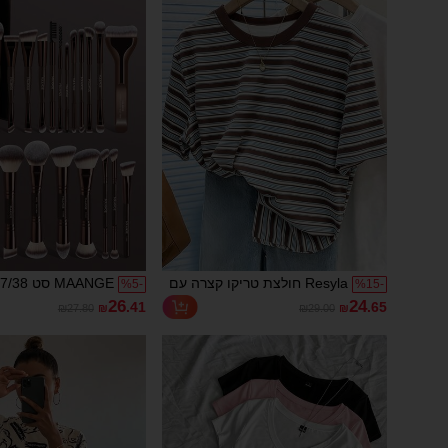
Resyla חולצת טריקו קצרה עם
MAANGE 
%
5
-
%
15
-
פסים צבעוניים בסגנון וינטג'
מברשות איפור עמיד
26
24
.41
.65
₪27.80
₪
₪29.00
₪
לנשים, צווארון עגול קז'ואל לקיץ
אל
כולל מברשת מייקא
פודרה, מברשת סומ
קונסילר, מברשת קו
היילייט, מברשת צל
צל עיניים, מברשת אי
מברשת גבות, מברש
שפתיים ומברשת פרט