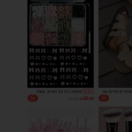
חוזר, מיכל משקה רב תכליתי, מתאים
לבית, למשרד, לחוף הים, למסיבות
שונות, מתאים לקפה, תה, ויסקי, חלב,
אמריקנו קר ולאטה וכו'.
סיסיים נוחים עם
קופסה בת 12 תאים, קשת
%
15
-
 ועבה, סנדלי
פנינים משרף מעורב, לב, קישוט
10
.88
₪12.80
₪
נים עם סגירת
פרחוני מיניאטורי לאביזרי
מלאכותי, נעלי
אמנות ציפורניים עשה זאת
ופשה, נעלי קז'ואל,
בעצמך, ציוד ציפורניים
'ואל לקמפוס,
רב-תכליתי וחמוד, ציפורניים,
אם, חג המולד, יום
קמעות ציפורניים, אבני חן
וש יומיומי
לציפורניים