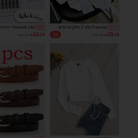
Franclia סט 2 חלקים חדש
imirell 140
%
8
-
%
15
-
לנשים לאביב/קיץ עם הדפס
ריסים h Clusters
12
33
.24
.15
₪13.30
₪
₪39.00
₪
צלעות, טלאים ומרקם צלעות,
חולצת טריקו מצולעת בצבע
מ"מ, ריסים רכים וט
אדום ולבן, סט 2 חלקים, רטרו,
במראה פלאפי, אשפ
קז'ואל, חמודה בצבע ניגוד,
חולצת טריקו אדומה, מתאים
להרכבה, רב-פעמיות
ליום יום, לחוץ, לנסיעות,
יומיומי, אסתטי
לחופשה