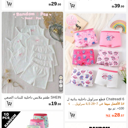
ميع الفصول
29
39
₪
.00
₪
.00
29
SHEIN طقم ملابس داخلية للبنات الصغي
Chatreadl 6 قطع سراويل داخلية بناتية ل
رات بتطريز فيونكة، كاميسول وشورت
19
طيفة بسلسلة الأرانب الكرتونية، قابلة للت
1# الأفضل مبيعا
في 7~28 ILS سراويل داخلية للفتيات الصغيرات
₪
.00
نفس، مريحة & مناسبة لجميع الفصول
100+. تم بيع
28
%1
₪
.57