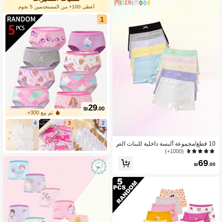
أعطى 100+ من المستخدمين 5 نجوم
1
29
₪
.00
تم بيع 300+.
4
3
2
10 قطع/مجموعة ألبسة داخلية للبنات الص
غيرات متعددة ألوان كالمكرون، لجميع ال
(1000+)
فصول
69
₪
.00