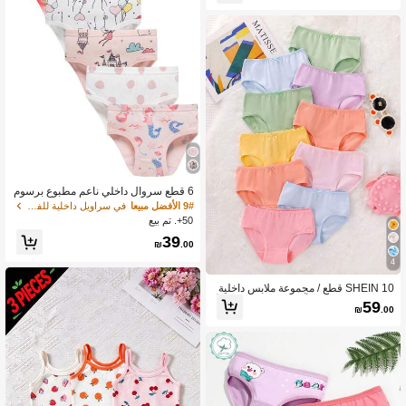
6 قطع سروال داخلي ناعم مطبوع برسوم
كرتونية للفتيات الصغيرات
9# الأفضل مبيعا
في سراويل داخلية للفتيات الصغيرات
50+. تم بيع
39
₪
.00
4
SHEIN 10 قطع / مجموعة ملابس داخلية
للفتيات الصغيرات بأشكال مثلثية بطراز أن
59
₪
.00
يق ذات ألوان الحلوى