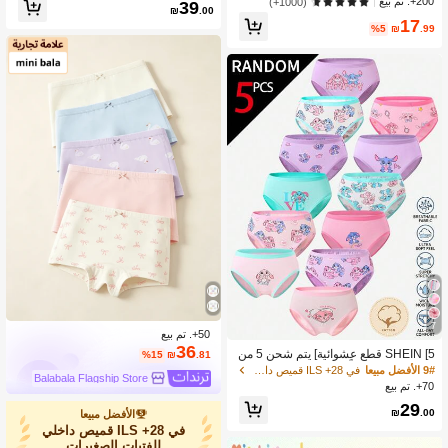
طبوعة للفتيات الصغيرات باللون الوردي ا
200+. تم بيع
(1000+)
39
₪
.00
لفاتح للشتاء
17
%5
₪
.99
7
50+. تم بيع
36
SHEIN [5 قطع عشوائية] يتم شحن 5 من
%15
₪
.81
12 قطعة عشوائياً من ملابس داخلية للبنا
9# الأفضل مبيعا
في 28+ ILS قميص داخلي للفتيات الصغيرات
Balabala Flagship Store
ت الصغيرات، سراويل ناعمة منسوجة صد
70+. تم بيع
يقة للبشرة
29
₪
.00
الأفضل مبيعا
في 28+ ILS قميص داخلي
للفتيات الصغيرات