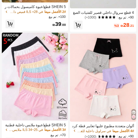
SHEIN 5 قطع/عبوة كاميسول بحمالات ر
فيعة مع فيونكة من قماش الحرير الأبيض
2# الأفضل مبيعا
في 28+ ILS قميص داخلي للفتيات الصغيرات
4 قطع سروال داخلي قصير للفتيات الصغ
البسيط للبنات، قميص داخلي مريح من ال
100+. تم بيع
يرات من قماش موديال ناعم ومريح وقاب
90+. تم بيع
(1000+)
نسيج المحبوك للملابس الخارجية
ل للتنفس
39
28
₪
.00
%3
₪
.21
SHEIN 5 قطع/عبوة ملابس داخلية قطنية
ألوان متعددة مطبوع عليها تعابير قطة كرت
بسيطة بألوان سادة مناسبة للفتيات الصغ
3# الأفضل مبيعا
في 25~34 ILS ملابس داخلية للفتيات الصغيرات
ونية لطيفة للفتيات الصغيرات، 5 قطع س
4# الأفضل مبيعا
في سراويل داخلية للفتيات الصغيرات
يرات والطالبات
راويل داخلية بألوان ماكارون المناسبة لج
70+. تم بيع
90+. تم بيع
(1000+)