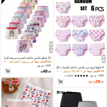
10 قطع ملابس داخلية قصيرة مريحة للبنا
ت متنوعة عشوائياً، بطباعة أرنب كرتوني
2# الأفضل مبيعا
في سراويل داخلية للفتيات الصغيرات
وقلب، ملابس داخلية للبنات الصغيرات
200+. تم بيع
6 قطع/عبوة من ملابس داخلية للفتيات الك
49
وريات الصغيرات، برسومات صغيرة لطيف
3# الأفضل مبيعا
في 7~28 ILS سراويل داخلية للفتيات الصغيرات
₪
.00
ة وطباعة الجزر، سراويل داخلية وملابس ت
200+. تم بيع
(1000+)
حتية مريحة للأطفال الصغار والفتيات الص
28
غيرات
%1
₪
.57