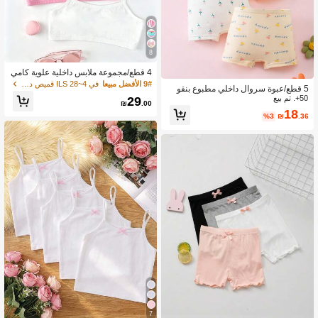
8
4 قطع/مجموعة ملابس داخلية علوية كامي
سول بدون أكمام للبنات الصغيرات، بتصم
9# الأفضل مبيعا
في 4~28 ILS قميص داخلي للفتيات الصغيرات
5 قطع/عبوة سروال داخلي مطبوع بنقو
يم لطيف وحلو وبسيط وعصري، متعددة ا
50+. تم بيع
ش زهرية للفتيات الصغيرات
29
لألوان، كاجوال للاستخدام اليومي، لجميع
₪
.00
الفصول
18
%3
₪
.36
7