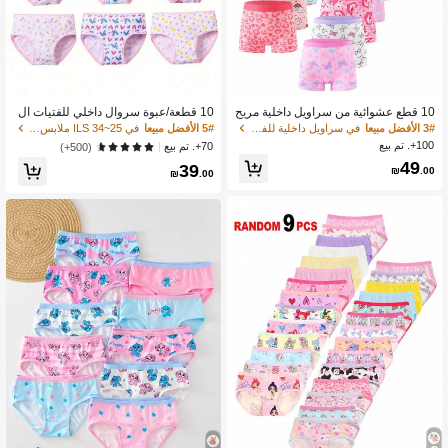
10 قطع عشوائية من سراويل داخلية مريح
10 قطعة/عبوة سروال داخلي للفتيات ال
ة للبنات مطبوعة برسومات كرتونية، التص
صغيرات مزين بزهور صغيرة وتصميم قل
3# الأفضل مبيعا
في سراويل داخلية للفتيات الصغيرات
5# الأفضل مبيعا
في 25~34 ILS ملابس داخلية للفتيات الصغيرات
اميم العشوائية تشمل الفراشة والحصان
ب، سراويل داخلية مريحة وسراويل قصير
100+. تم بيع
70+. تم بيع
(500+)
والقلب
ة للأطفال الصغار
49
39
₪
.00
₪
.00