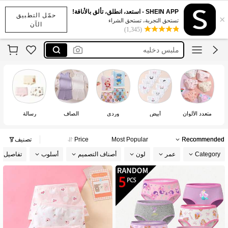
‏ملابس داخلية
SHEIN APP - استعد، انطلق، تألق بالأناقة!
حمّل التطبيق
×
داخلي للبنات
تستحق التجربة، تستحق الشراء
الآن
(1,345)
ملبس دخليه
داخليه قطن
طقم ملابس داخلية
‏ملابس داخلية
داخلي للبنات
متعدد الألوان
أبيض
وردي
الصاف
رسالة
Recommended
Most Popular
Price
تصنيف
Category
عمر
لون
أصناف التصميم
أسلوب
تفاصيل