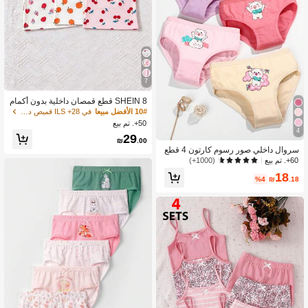
7
SHEIN 8 قطع قمصان داخلية بدون أكمام
برقبة دائرية للبنات، نسيج ناعم بطبعة فاك
10# الأفضل مبيعا
في 28+ ILS قميص داخلي للفتيات الصغيرات
هة وقلب وردي فاتح، ملابس داخلية صيفية
50+. تم بيع
للبنات الصغيرات
4
29
₪
.00
سروال داخلي صور رسوم كارتون 4 قطع
بنت طفل
60+. تم بيع
(1000+)
18
%4
₪
.18