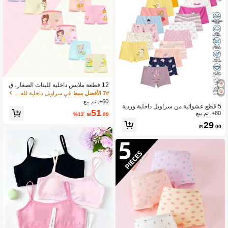
12 قطعة ملابس داخلية للبنات الصغار، ق
طنية ناعمة، سروال داخلي لطفلة، رسوما
7# الأفضل مبيعا
في سراويل داخلية للفتيات الصغيرات
ت كرتونية جميلة
60+. تم بيع
5 قطع عشوائية من سراويل داخلية وردية
51
80+. تم بيع
فاتحة للبنات الصغيرات بطبعات كرتونية ل
%12
₪
.99
لحصان والأرنب والفيل للشتاء
29
₪
.00