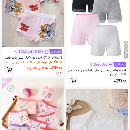
TOM and JERRY
8
TOM & JERRY X SHEIN شورتات قصي
رة كاجوال مريحة ولطيفة بطباعة كرتونية
8# الأفضل مبيعا
في 7~28 ILS سراويل داخلية للفتيات الصغيرات
Dozy Joy
وألوان متباينة للفتيات الصغيرات
26
.10
₪
%10
اليوم الأخير
4 قطع/الحزمة سراويل داخلية مريحة بلون
مقدر
100+. تم بيع
سادة للفتيات من الدانتيل
29
₪
.00