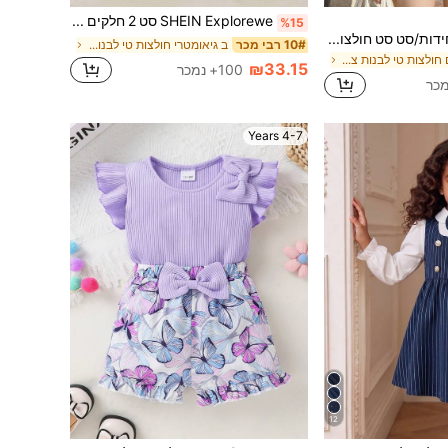
SHEIN Explorewe סט 2 חלקים של חצאית קפלים עם צווארון עגול ושרוולים קצרים, הדפס אותיות וחמוד לבנות, ורוד
%15
Souflis Souflis 2 יחידות/סט סט חולצות טי-שירט קיץ לבנות צעירות, הדפס פרחים כחול בהיר עם שרוול קצר וצווארון עגול & מכנסי אופניים הדפס נמר, סט משפחתי תואם לחופשה
ב גיאומטרי חולצות טי לבנות צעירות
10# רבי מכר
ב צמחים חולצות טי לבנות צעירות
₪33.15
100+ נמכר
4-7 Years
12