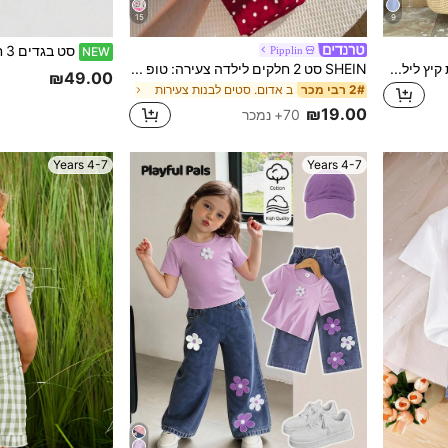
15
9
Pipplin
NEW
Elladie kids סט של 2 תלבושת קיץ לילדה צעירה גדולה - טופ כחול ללא שרוולים + מכנסיים רחבים, בגדי קיץ חיוניים לילדה צעירה גדולה! בד נבחר, קליל ועדין לעור עדין. טופ ללא שרוולים עם צווארון עגול פשוט אך מסוגנן, עם עיצוב רקמה חלול במכפלת למראה מתוק; מכנסיים רחבים תואמים רחבים המאפשרים תנועה חופשית לבית הספר, לפארק, לבילוי ועוד.
SHEIN סט 2 חלקים לילדה צעירה: טופ גופייה סרוג עם נקודות פולקה דוט ומכנסיים ארוכים
₪49.00
ב אדום. סטים לבנות צעירות
2# רבי מכר
₪19.00
70+ נמכר
4-7 Years
4-7 Years