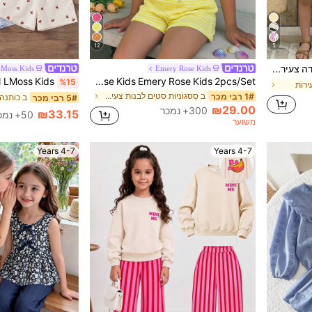
12
5
SHEIN סט 2 חלקים לילדה צעירה לקיץ: טישירט רחב עם הדפס חמוד וסקושי + חצאית פריחה, רב-שימושי לאירועים רשמיים, טיולים, חופשות וסטריטוויר, מתאים לכל אירוע, תואם לאחיות, סט הורה-ילדה, סטייל חמוד לילדות
Moss Kids
Emery Rose Kids
Emery Rose Kids Emery Rose Kids 2pcs/Set סט חולצה ללא שרוולים ומכנס קצר סרוג עם פסים ופרח תלת-ממדי, בגדי קיץ קז'ואל לחופשה בחוף הים לנערות צעירות, סריג צלעות צהוב
%15
ירות
ב סַסגוֹנִיוּת סטים לבנות צעירות
1# רבי מכר
5# רבי מכר
₪29.00
300+ נמכר
₪33.15
50+ נמכר
משוער
4-7 Years
4-7 Years