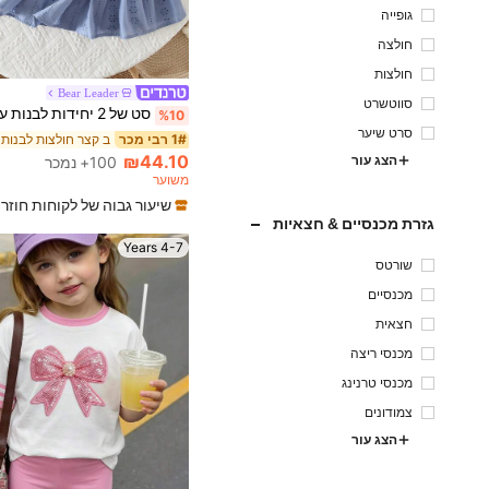
גופייה
חולצה
חולצות
Bear Leader
סווטשרט
%10
סרט שיער
1# רבי מכר
₪44.10
הצג עור
100+ נמכר
משוער
שיעור גבוה של לקוחות חוזר
גזרת מכנסיים & חצאיות
4-7 Years
שורטס
מכנסיים
חצאית
מכנסי ריצה
מכנסי טרנינג
צמודונים
הצג עור