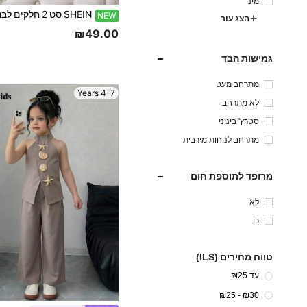
מיני
NEW
הצג עור
₪49.00
גמישות הבד
מתרחב מעט
4-7 Years
לא מתרחב
סטרץ' בינוני
מתרחב לנוחות מירבית
מרופד לתוספת חום
לא
כן
טווח מחירים (ILS)
עד ₪25
₪30 - ₪25