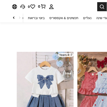
0
0
די שינה
נעליים
תכשיטים & אקססוריס
ביוטי ובריאות
טקסטיל לבית
ט
4-7 Years