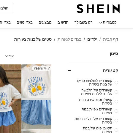
נעלי ג
 navigate search
קטגוריות
רק בשבילך
חדש ב
מבצעים
בגדי נשים
בגדי ח
דף הבית
ילדים
בגדים לנערות
סטים של בנות צעירות
/
/
/
סינון
עוד
4-7 Years
קטגוריה
קואורדים לחולצות טריקו
של בנות צעירות
קואורדים של הלבשה
עליונה לילדות צעירות
קפוצ'ון וסווטשירט בנות
צעירות
קואורדים גופיית בנות
צעירות
קואורדים של חולצות בנות
צעירות
תיאומי פולו של בנות
צעירות