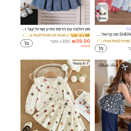
6
סט חולצה עם הדפס פפיון ושרוול קצר וחצאית ג'ינס לנערה צעירה
L
SHEIN LMoss Kids סט קז'ואל של גופיה ומכנסיים קצרים עם קישוטי פפיון משובצים לילדה צעירה
ב מבצע קיץ סטים לבנות צעירות
4# רבי מכר
₪29.00
300+ נמכר
ב כותנה גופייה לבנות צעירות בשילוב צבעים
משוער
4-7 Years