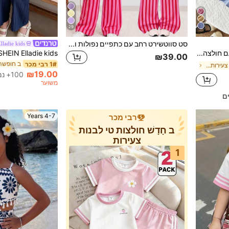
29
סט סווטשירט רחב עם כתפיים נפולות ושרוול ארוך וסווטפנטס רחב עם קפלים לילדות צעירות
lladie kids
סט של 2 יחידות לבנות עם חולצה וחצאית וצווארון רקמה, קז'ואל ואופנתי, סתיו/חורף/אביב
₪39.00
ב חופשה 
1# רבי מכר
ב קצר חולצות לבנות צעירות בשילוב שילובים
₪19.00
100+ נמכר
משוער
ים
4-7 Years
רבי מכר
ב חָדָשׁ חולצות טי לבנות
צעירות
1