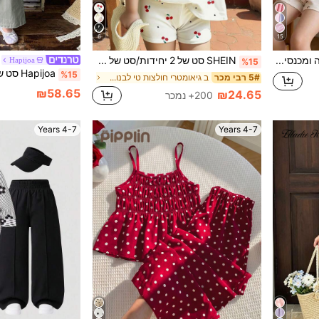
6
15
SHEIN סט חולצה ארוכה ומכנסיים קצרים לבנות בסגנון אמריקאי מתוק, בסיס משמשים עם הדפס דובדבנים, חולצה ארוכה עם צוואון, פתח אחורי וסרט אדום תלת-ממדי, מכנסיים קצרים תואמים רחבים, בד רך, לטיול אביב, חופשה ולבישה יומית, סט 2 חלקים
SHEIN סט של 2 יחידות/סט של טופ ומכנסיים קצרים עם הדפס דובדבן בצבע לבן קרם, מתאים לקיץ לילדה צעירה
Hapijoa
%15
%15
ב גיאומטרי חולצות טי לבנות צעירות
5# רבי מכר
₪58.65
₪24.65
200+ נמכר
4-7 Years
4-7 Years