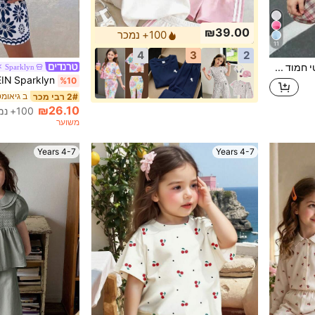
₪39.00
100+ נמכר
11
4
3
2
סט בנות רענן מינימליסטי חמוד עם פנינת ורוד, פסיפס מנצנץ, סרט ורוד, הדפס פסים, חולצת טי קצרה בסיסית ומכנסי רכיבה, תספורת ספורט קיץ
Sparklyn
%10
2# רבי מכר
₪26.10
100+ נמכר
משוער
4-7 Years
4-7 Years