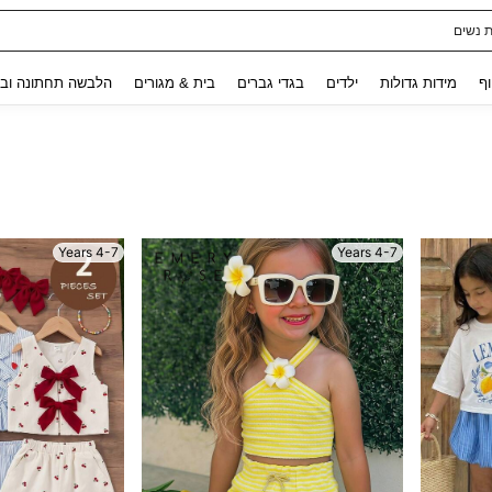
לגלים לילדות
Use up and down arrow keys to חיפוש אחרון and לחפש ולמצוא. Press Enter to select.
וף
מידות גדולות
ילדים
בגדי גברים
בית & מגורים
הלבשה תחתונה ובג
4-7 Years
4-7 Years