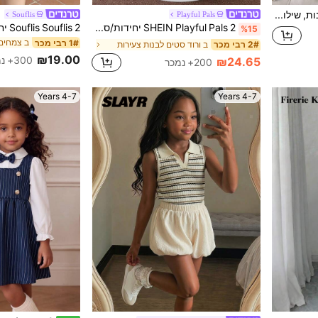
SHEIN סט 2 חלקים לבנות, שילוב לבן רענן וכחול ג'ינס עם חולצה לבנה טהורה עדינה ומתוקה בצווארון עגול ושרוול ארוך, פפיון כפולי תלת-ממדי על החזה, פניני לבן מפוזרות באופן אחיד על הגוף, אווירה מתוקה תלת-ממדית מעודנת, חצאית ג'ינס מעוטרת במלואה בפניני לבן תואמות, מתאים ליציאות יומיומיות באביב/סתיו, ביקורים בפארקים, קניות מזדמנות
Souflis
Playful Pals
SHEIN Playful Pals 2 יחידות/סט של שמלת פרחונית מקסימה וחצאית בעיצוב גב של נערה צעירה
%15
1# רבי מכר
ב ורוד סטים לבנות צעירות
2# רבי מכר
₪19.00
300+ נמכר
₪24.65
200+ נמכר
4-7 Years
4-7 Years