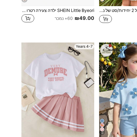
SHEIN סט של 2 יחידות/סט של נערה צעירה עם צווארון מקושט ללא שרוולים וחולצה משובצת ומכנסיים קצרים
SHEIN Little Byeori ילדה צעירה רטרו כפרי מרובע צווארון נפוח שרוולים עליון ורגליים ישרות סט מכנסי שולי מכפלת, אופנה תלבושת פשוטה לחוץ, בית ספר, חג, חופשה, רב תכליתי, אביב/קיץ
₪49.00
60+ נמכר
4-7 Years
13