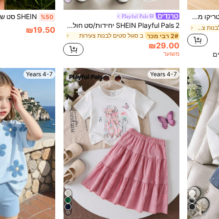
סט 3 יחידות של חולצת טריקו מתוקה עם צווארון עגול + פפיון נתיק + חצאית לבנות, קיץ
Playful Pals
%50
SHEIN Playful Pals 2 יחידות/סט חולצת טי קצרה חמודה לבחורה צעירה + מכנסי ג'ינס, חולצת טי סרוגה בצווארון עגול בצבע סגול עם עיטור פרחים לבן, משולבת עם ג'ינס כחול שטיפה מעוטר בטלאי פרחים סגול & לבן, בד רך ונוח, תלבושת בסגנון אמריקאי יומיומי מתאימה ליומיום, בית ספר, משחק בחוץ, טיולי סוף שבוע
ב כותנה חולצות טי לבנות צעירות
₪19.50
ב סגול סטים לבנות צעירות
2# רבי מכר
₪29.00
משוער
ים
4-7 Years
4-7 Years
11
9