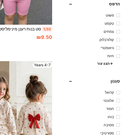
הדפס
פשוט
טקסט
%50
צמחים
₪9.50
קולורבלוק
גיאומטרי
חיות
הצג עור
4-7 Years
סִגְנוֹן
קז'ואל
אלגנטי
חמוד
בוהו
מסיבה
ספורטיבי