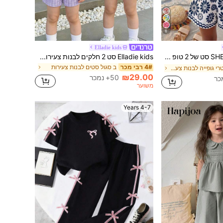
6
Elladie kids
SHEIN Sparklyn סט של 2 טופ קרופ קיצי לבנות עם רצועות ספגטי ומכפלת גדילים + מכנסיים קצרים רחבים, הדפס פרחוני וינטג' רטרו, תלבושת חוף שיקית קז'ואלית
Elladie kids סט 2 חלקים לבנות צעירות בסגנון רחוב: חולצת טי עם הדפס קריקטורה של להקת K-POP בולט, צווארון עגול ושרוול קצר בצבע סגול, ומכנס קצר יומיומי תואם עם פסים אנכיים ומותן אלסטית, רחב, ידידותי לעור, לספורט וליציאות
ב סגול סטים לבנות צעירות
4# רבי מכר
ב גיאומטרי גופייה לבנות צעירות בשילוב צבעים
₪29.00
50+ נמכר
משוער
4-7 Years