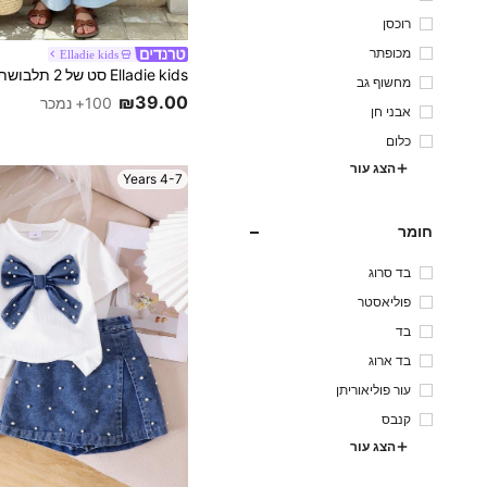
רוכסן
מכופתר
Elladie kids
מחשוף גב
₪39.00
100+ נמכר
אבני חן
כלום
הצג עור
4-7 Years
חומר
בד סרוג
פוליאסטר
בד
בד ארוג
עור פוליאוריתן
קנבס
הצג עור