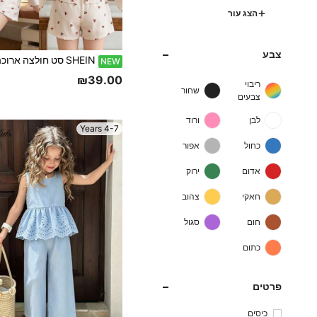
הצג עור
צבע
NEW
₪39.00
ריבוי
שחור
צבעים
לבן
ורוד
4-7 Years
כחול
אפור
אדום
ירוק
חאקי
צהוב
חום
סגול
כתום
פרטים
כיסים