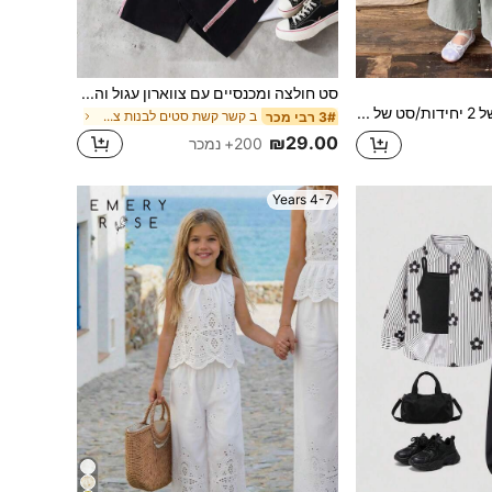
סט חולצה ומכנסיים עם צווארון עגול והדפס פפיון לבנות צעירות
Hapijoa סט של 2 יחידות/סט של בנות צעירות עם קפלים בסגנון ריזורט קז'ואל מצויר ומכנסיים ישרים רופפים, תלבושות קיץ לבנות
ב קשר קשת סטים לבנות צעירות
3# רבי מכר
₪29.00
200+ נמכר
4-7 Years