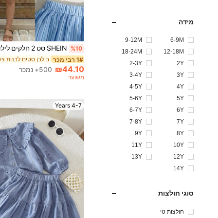
מידה
9-12M
6-9M
%10
18-24M
12-18M
ב לבן סטים לבנות צע
1# רבי מכר
2-3Y
2Y
₪44.10
500+ נמכר
3-4Y
3Y
משוער
4-5Y
4Y
5-6Y
5Y
4-7 Years
6-7Y
6Y
7-8Y
7Y
9Y
8Y
11Y
10Y
13Y
12Y
14Y
סוגי חולצות
חולצות טי