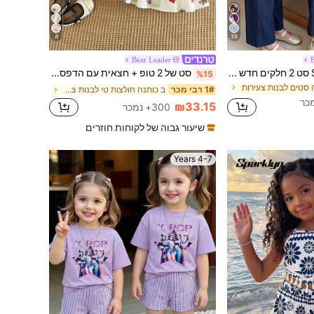
4
39
Bear Leader
E
SHEIN Elladie kids סט 2 חלקים חדש ורענן בסגנון פסטורלי עדין עם הדפס פרחים קטנים לבנות צעירות, גופייה ללא שרוולים עם קישוט פפיון ורוד + מכנסיים ארוכים רחבים מבד טקסטורלי ורוד, הופעה יומית מתוקה חמודה ומסוגננת לקיץ
סט של 2 טופ + חצאית עם הדפס פפיון לילדה צעירה עם צווארון פיטר פן ושרוולים ארוכים
%15
סטים לבנות צעירות
ב כותנה חולצות טי לבנות צעירות
1# רבי מכר
₪33.15
300+ נמכר
שיעור גבוה של לקוחות חוזרים
4-7 Years