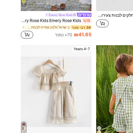
5
סט בגדים 3 חלקים לבנות צעירות, אביב/קיץ, אביב/סתיו, יומיומי קז'ואל, סגנון מינימליסטי וינטג', חולצה לבנה עם פסים אנכיים דקים שחורים + דפוס פרחים שחור עם פרטים לבנים במרכז הפרחים לשכבות נוספות, צוואון, שרוול ארוך, עיצוב סגירה בכפתורים לבנים מקדימה, פשוט ואופנתי, מכנסיים רחבים שחורים נקיים, שחור ולבן
Emery Rose Kids
Emery Rose Kids Emery Rose Kids סט של 2 יחידות לילדות צעירות עם חולצה ללא שרוולים ומכנסיים ארוכים בצבע אחיד
%15
ב שרוול וולנט גופייה לבנות צעירות בשילוב צבעים
3# רבי מכר
₪41.65
70+ נמכר
4-7 Years