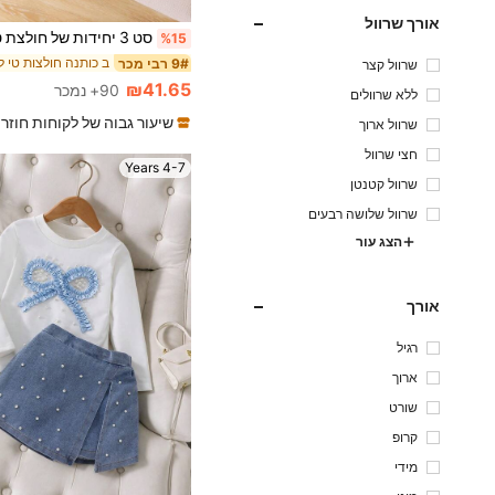
אורך שרוול
%15
9# רבי מכר
שרוול קצר
₪41.65
90+ נמכר
ללא שרוולים
שיעור גבוה של לקוחות חוזר
שרוול ארוך
חצי שרוול
4-7 Years
שרוול קטנטן
שרוול שלושה רבעים
הצג עור
אורך
רגיל
ארוך
שורט
קרופ
מידי